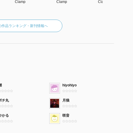
Clamp
Clamp
Clamp
pの作品ランキング・新刊情報へ
潮
hiyohiyo
ポチ丸
月狼
ひかる
咲音