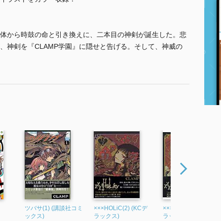
の身体から時鼓の命と引き換えに、二本目の神剣が誕生した。悲
、神剣を『CLAMP学園』に隠せと告げる。そして、神威の
ツバサ(1) (講談社コミ
×××HOLiC(2) (KCデ
×××HOLiC(3) (KCデ
ックス)
ラックス)
ラックス)