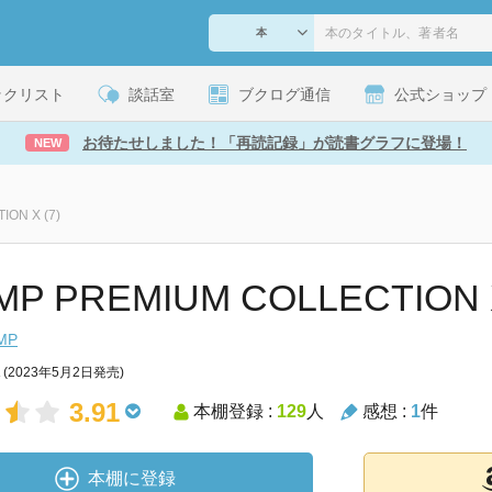
ックリスト
談話室
ブクログ通信
公式ショップ
お待たせしました！「再読記録」が読書グラフに登場！
NEW
ON X (7)
MP PREMIUM COLLECTION X
MP
(2023年5月2日発売)
3.91
本棚登録 :
129
人
感想 :
1
件
本棚に登録