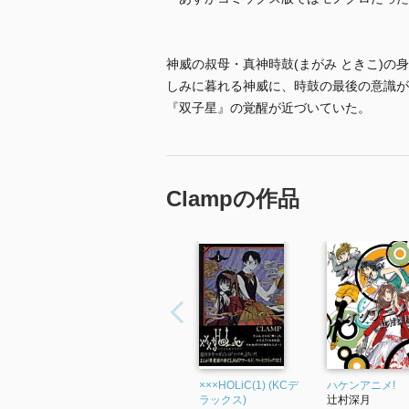
神威の叔母・真神時鼓(まがみ ときこ)
しみに暮れる神威に、時鼓の最後の意識が
『双子星』の覚醒が近づいていた。
Clampの作品
×××HOLiC(1) (KCデ
ハケンアニメ!
ラックス)
辻村深月