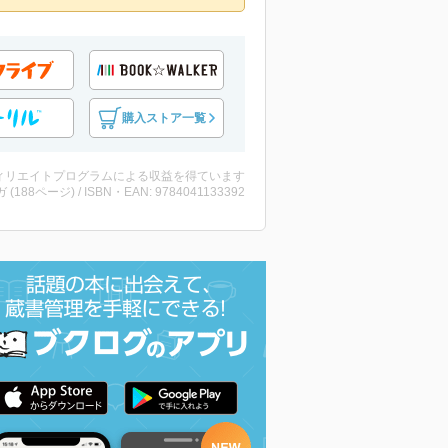
購入ストア一覧
ィリエイトプログラムによる収益を得ています
ガ (188ページ) / ISBN・EAN: 9784041133392