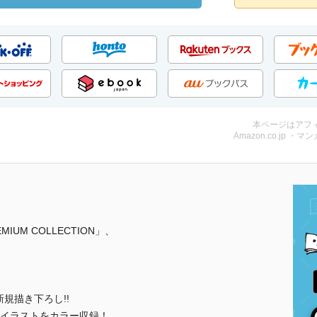
本ページはアフ
Amazon.co.jp ・マン
IUM COLLECTION」、
規描き下ろし!!
イラストをカラー収録！