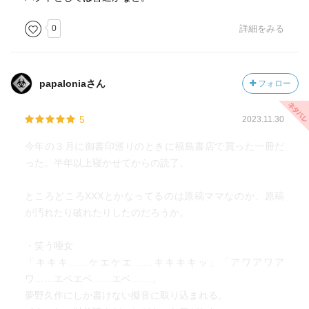
0
詳細をみる
papaloniaさん
フォロー
5
2023.11.30
今年の３月に御書印巡りのときに福島書店で買った一冊だ
った。半年以上寝かせてからの読了。
ところどころXXXとかなってるのは原稿ママなのか、原稿
が汚れたり破れたりしたのだろうか。
・笑う唖女
「キキキ……ケエケエ……キキキキッ」「アワアワア
ワ……エベエベ……エベ……」
夢野久作にしか書けない擬音に取り込まれる。