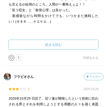
も言えるが結局のところ、人間が一番怖えぇよ！！
「笑う啞女」と「衝突心理」は良かった。
新感覚ながら時間をかけてでも、いつかまた挑戦した
い！(キキキ……ケエケエ…)
続きを読む
1
詳細をみる
フラビオさん
フォロー
3
2025.10.29
2025年10月29 日読了。旧ソ連が開発したという技術に狂わ
される男とそれを利用しようとする周囲の人々を描く表題