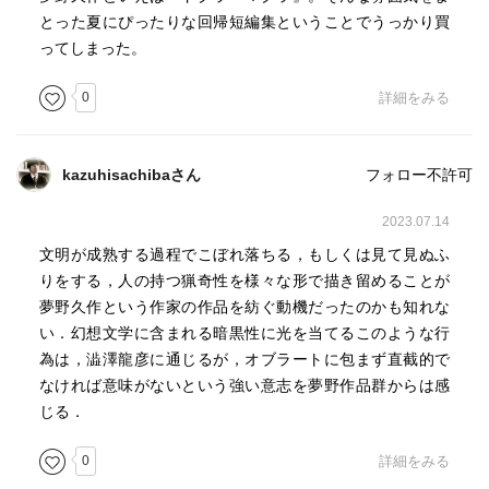
最初は取材な感じで始まったのが、髭野博士がとにかくこ
とった夏にぴったりな回帰短編集ということでうっかり買
れまでの歴史を語る形になるが、なんかどんどん関係のな
ってしまった。
い話に繋がっていき、よくわからないまま博士がちょっと
0
詳細をみる
一杯食わされて終わる。
なんだったんだ。博士のキャラクターが強すぎて、彼のひ
とり語りを読んでるだけで気持ちよかったので読後感とし
kazuhisachibaさん
フォロー不許可
ては満足ではあるものの、あれやこれやそれはどうなった
んだ？とだいぶ消化不良感も残る。
2023.07.14
文明が成熟する過程でこぼれ落ちる，もしくは見て見ぬふ
りをする，人の持つ猟奇性を様々な形で描き留めることが
夢野久作という作家の作品を紡ぐ動機だったのかも知れな
い．幻想文学に含まれる暗黒性に光を当てるこのような行
為は，澁澤龍彦に通じるが，オブラートに包まず直截的で
なければ意味がないという強い意志を夢野作品群からは感
じる．
0
詳細をみる