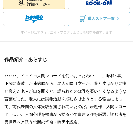
詳細ページへ
購入ストア一覧
本ページはアフィリエイトプログラムによる収益を得ています
作品紹介・あらすじ
ハハハ。イヨイヨ人間レコードを使いおったわい――。昭和×年、
下関に寄港した連絡船から、老人が降り立った。骨と皮ばかりに痩
せ衰えた老人が口を開くと、語られたのは耳を疑いたくなるような
言葉だった。老人には諜報活動を成功させようとする強国によっ
て、前代未聞の人体実験が施されていたのだ。表題作「人間レコー
ド」ほか、人間心理を根底から揺るがす白眉５作を厳選。読む者を
異世界へと誘う禁断の怪奇・暗黒小説集。