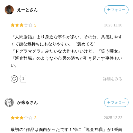
えーとさん
フォロー
3
2023.11.30
『人間腸詰』より身近な事件が多い。その分、共感しやす
くて嫌な気持ちにもなりやすい。（褒めてる）
『ドグラマグラ』みたいな大作もいいけど、『笑う唖女』
『巡査辞職』のような小市民の過ちが引き起こす事件もい
い。
1
詳細をみる
か来るさん
フォロー
3
2025.12.22
最初の4作品は面白かったです！特に「巡査辞職」が1番面