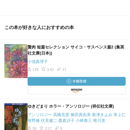
この本が好きな人におすすめの本
贅肉 短篇セレクション サイコ・サスペンス篇2 (集英
社文庫(日本))
小池真理子
139
3.42
17
ゆきどまり ホラー・アンソロジー (祥伝社文庫)
アンソロジー 高橋克彦 篠田真由美 新津きよみ 草上仁
牧野修 伏見健二 森真沙子 小林泰三 唯川恵
50
3.17
6