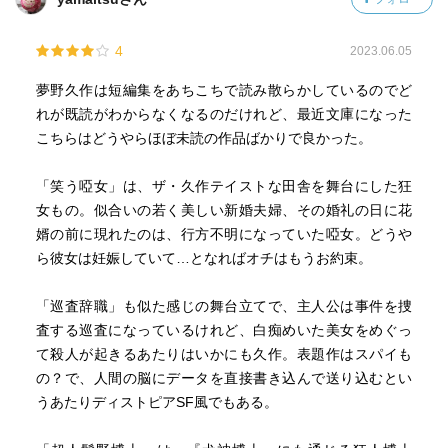
4
2023.06.05
夢野久作は短編集をあちこちで読み散らかしているのでど
れが既読がわからなくなるのだけれど、最近文庫になった
こちらはどうやらほぼ未読の作品ばかりで良かった。
「笑う啞女」は、ザ・久作テイストな田舎を舞台にした狂
女もの。似合いの若く美しい新婚夫婦、その婚礼の日に花
婿の前に現れたのは、行方不明になっていた啞女。どうや
ら彼女は妊娠していて…となればオチはもうお約束。
「巡査辞職」も似た感じの舞台立てで、主人公は事件を捜
査する巡査になっているけれど、白痴めいた美女をめぐっ
て殺人が起きるあたりはいかにも久作。表題作はスパイも
の？で、人間の脳にデータを直接書き込んで送り込むとい
うあたりディストピアSF風でもある。