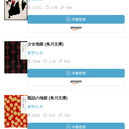
11511
3.69
648
少女地獄 (角川文庫)
夢野久作
7698
3.70
516
瓶詰の地獄 (角川文庫)
夢野久作
4031
4.01
234