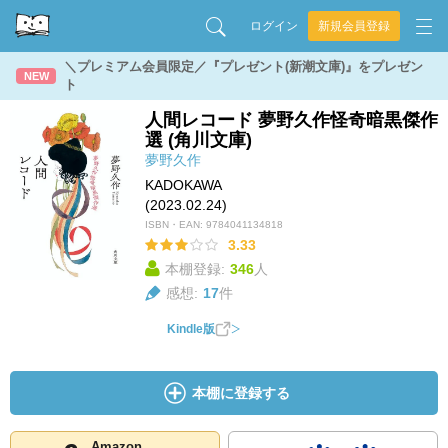
ログイン
新規会員登録
＼プレミアム会員限定／『プレゼント(新潮文庫)』をプレゼン
NEW
ト
人間レコード 夢野久作怪奇暗黒傑作
選 (角川文庫)
夢野久作
KADOKAWA
(2023.02.24)
ISBN・EAN:
9784041134818
3.33
本棚登録:
346
人
感想:
17
件
Kindle版
本棚に登録する
Amazon