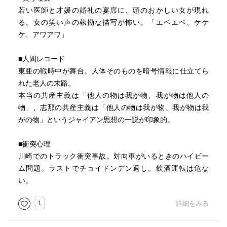
若い医師と才媛の婚礼の宴席に、頭のおかしい女が現れ
る。女の笑い声の執拗な描写が怖い。「エベエベ、ケケ
ケ、アワアワ」
■人間レコード
東亜の戦時中が舞台。人体そのものを暗号情報に仕立てら
れた老人の末路。
本当の共産主義は「他人の物は我が物、我が物は他人の
物」、志那の共産主義は「他人の物は我が物、我が物は我
がの物」というジャイアン思想の一説が印象的。
■衝突心理
川崎でのトラック衝突事故。対向車がいるときのハイビー
ム問題。ラストでチョイドンデン返し。飲酒運転は危な
い。
1
詳細をみる