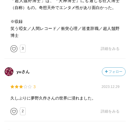
「超人鬚野博士」は、『犬神博士』にも通じる狂人博士
（自称）もの。奇想天外でエンタメ性があり面白かった。
※収録
笑う啞女／人間レコード／衝突心理／巡査辞職／超人鬚野
博士
3
詳細をみる
yuさん
フォロー
3
2023.12.29
久しぶりに夢野久作さんの世界に浸れました。
2
詳細をみる