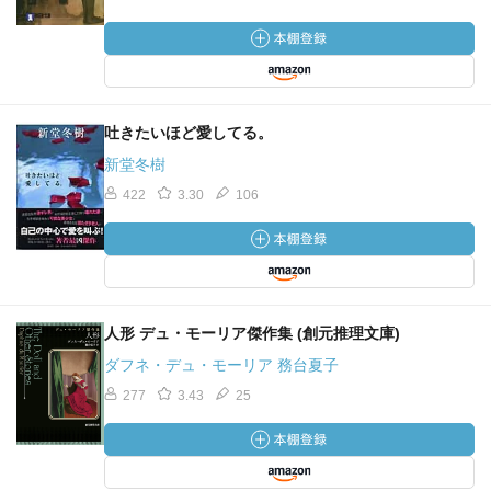
吐きたいほど愛してる。
新堂冬樹
422
3.30
106
人形 デュ・モーリア傑作集 (創元推理文庫)
ダフネ・デュ・モーリア 務台夏子
277
3.43
25