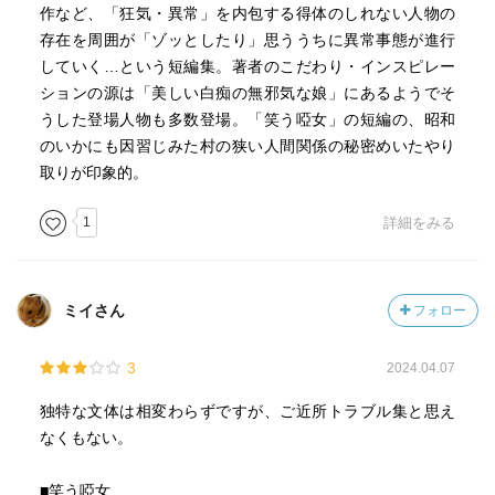
作など、「狂気・異常」を内包する得体のしれない人物の
存在を周囲が「ゾッとしたり」思ううちに異常事態が進行
していく…という短編集。著者のこだわり・インスピレー
ションの源は「美しい白痴の無邪気な娘」にあるようでそ
うした登場人物も多数登場。「笑う啞女」の短編の、昭和
のいかにも因習じみた村の狭い人間関係の秘密めいたやり
取りが印象的。
1
詳細をみる
ミイさん
フォロー
3
2024.04.07
独特な文体は相変わらずですが、ご近所トラブル集と思え
なくもない。
■笑う啞女