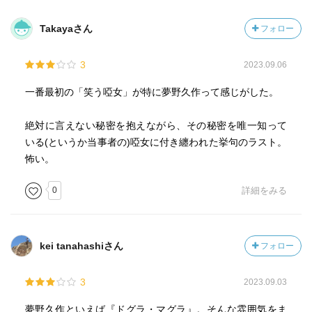
・巡査辞職
Takayaさん
フォロー
この短編集の中で一番好きだった。全てのキャラクターが
良い。しっかりもので有能だけど生きていくのが大変そう
3
2023.09.06
な巡査。というか今思うとタイトルでネタバレしとるやん
け！
一番最初の「笑う啞女」が特に夢野久作って感じがした。
そして好青年と知恵遅れの美人のおしどり夫婦。だがその
夫婦の親が残虐に殺されて…！？犯人は一体！？
絶対に言えない秘密を抱えながら、その秘密を唯一知って
で、二転三転…はしないけど実はその親たちが超非道とい
いる(というか当事者の)啞女に付き纏われた挙句のラスト。
うなかなかな事実が判明して、死んだおかげでおしどり夫
怖い。
婦は幸せに暮らしている。が、真面目な巡査が謎を解明し
0
詳細をみる
てしまい、好青年は自供した上であっさり自殺。巡査は嫌
になって坊さんになる。嫁さんはそもそも旦那が自殺した
ことも特にわかっていないという虚しい終わり。
怪奇暗黒というよりは人間の暗黒面というかだなぁ。
kei tanahashiさん
フォロー
・超人髭野博士
3
2023.09.03
ナンセンス部門担当。でもこの短編集の半分くらいを占め
る一番の長さ。
夢野久作といえば『ドグラ・マグラ』。そんな雰囲気をま