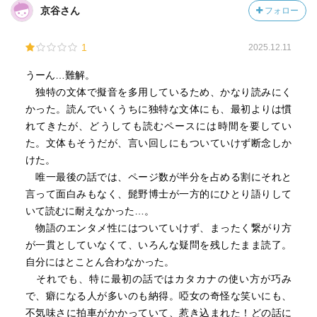
京谷さん
フォロー
1
2025.12.11
うーん…難解。
独特の文体で擬音を多用しているため、かなり読みにく
かった。読んでいくうちに独特な文体にも、最初よりは慣
れてきたが、どうしても読むペースには時間を要してい
た。文体もそうだが、言い回しにもついていけず断念しか
けた。
唯一最後の話では、ページ数が半分を占める割にそれと
言って面白みもなく、髭野博士が一方的にひとり語りして
いて読むに耐えなかった…。
物語のエンタメ性にはついていけず、まったく繋がり方
が一貫としていなくて、いろんな疑問を残したまま読了。
自分にはとことん合わなかった。
それでも、特に最初の話ではカタカナの使い方が巧み
で、癖になる人が多いのも納得。啞女の奇怪な笑いにも、
不気味さに拍車がかかっていて、惹き込まれた！どの話に