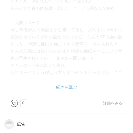
でもこれ、以前読んだことがあった気がした。
終わり方で青の炎を思い出した。こういう系なんか好き。
・人間レコード
同じ作者が人間腸詰とかも書いてるし、人間をレコードに
変形させていくグロい話かと思ったら、なんとSF方面の話
だった。特定の催眠を施してから音声データを入れると、
本人の記憶には残らないがまた特定の催眠をすることで音
声が再生されるという、まさに人間レコード。
でもレコード役の老人が哀れ。
少年ボーイという呼ばれ方がエキセントリックだが、ここ
に出てくる青年と少年のコンビ、なんかかなり良い関係性
で、人間レコードが使われている背景も含めればこれらの
続きを読む
設定で別の作品が作れそうに思えた。
0
詳細をみる
・衝突心理
交通事故の背景に複雑な人間関係や殺意などがあるように
思わせて特にそんなことなかった、でも人間は怖いねとい
広告
う、怪奇暗黒傑作選に地味に向いてる短編。