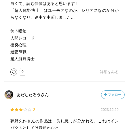
白くて、読む価値はあると思います！
「超人髭野博士」はユーモアなのか、シリアスなのか分か
らなくなり、途中で中断しました…
笑う啞娘
人間レコード
衝突心理
巡査辞職
超人髭野博士
0
詳細をみる
あだちたろうさん
フォロー
3
2023.12.29
夢野久作さんの作品は、良し悪しが分かれる。これはイン
パクトとしては普通かなと。