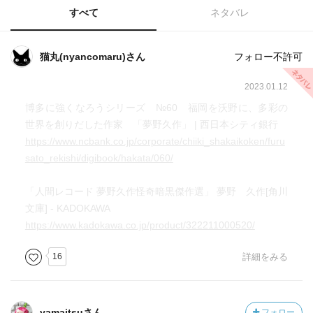
すべて
ネタバレ
猫丸(nyancomaru)さん
フォロー不許可
2023.01.12
博多に強くなろうシリーズ №60 福岡を沃野に、多彩の
世界を創りだした作家 「夢野久作」 | 西日本シティ銀行
https://www.ncbank.co.jp/corporate/chiiki_shakaikoken/furu
sato_rekishi/digibook/hakata/060/
「人間レコード 夢野久作怪奇暗黒傑作選」 夢野 久作[角川
文庫] - KADOKAWA
https://www.kadokawa.co.jp/product/322211000520/
16
詳細をみる
yamaitsuさん
フォロー