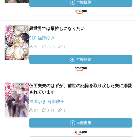
異世界では最推しになりたい
510 福澤ゆき
58
3.83
7
仮面夫夫のはずが、前世の記憶を取り戻した夫に溺愛
されています
福澤ゆき 有木映子
54
3.81
7