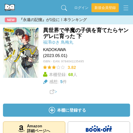
ログイン
新規会員登録
『永遠の記憶』が1位に！本ランキング
NEW
異世界で半魔の子供を育てたらヤン
デレに育った 下
福澤ゆき
鳥梅丸
KADOKAWA
(2023.05.01)
ISBN・EAN:
9784041135495
3.82
本棚登録:
68
人
感想:
5
件
本棚に登録する
Amazon
詳細ページへ