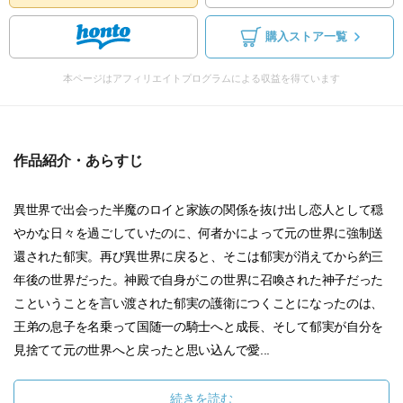
購入ストア一覧
本ページはアフィリエイトプログラムによる収益を得ています
作品紹介・あらすじ
異世界で出会った半魔のロイと家族の関係を抜け出し恋人として穏
やかな日々を過ごしていたのに、何者かによって元の世界に強制送
還された郁実。再び異世界に戻ると、そこは郁実が消えてから約三
年後の世界だった。神殿で自身がこの世界に召喚された神子だった
こということを言い渡された郁実の護衛につくことになったのは、
王弟の息子を名乗って国随一の騎士へと成長、そして郁実が自分を
見捨てて元の世界へと戻ったと思い込んで愛...
続きを読む