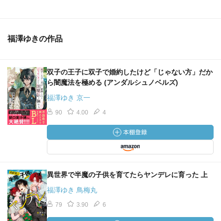
福澤ゆきの作品
双子の王子に双子で婚約したけど「じゃない方」だか
ら闇魔法を極める (アンダルシュノベルズ)
福澤ゆき 京一
90
4.00
4
異世界で半魔の子供を育てたらヤンデレに育った 上
福澤ゆき 鳥梅丸
79
3.90
6