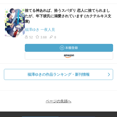
捨てる神あれば、拾うスパダリ 恋人に捨てられまし
たが、年下彼氏に溺愛されています (カクテルキス文
庫)
福澤ゆき 一夜人見
52
3.68
8
福澤ゆきの作品ランキング・新刊情報
ページの先頭へ