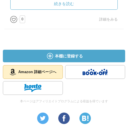
かく俺の膝の上にアメをおいて買収しようとしている。
続きを読む
・「え？体の相性がですの？」
・で、このニギニギ小日向。クラスの女子に「ラブラブだ
0
詳細をみる
ねぇ」と言われた時でさえ、彼女は顔を赤くしたものの手
を話すことはなかった。
・「ウサギさんだな」
・まさか……この姿勢でアニメを見ようってか？え？マジ
で言っておられます？俺、彼氏じゃなくてクラスメイトで
本棚に登録する
すが？クラスメイトの可愛い女子を、ほぼ抱きかかえたま
まアニメワンクール見ろと？
・思春期の男子ゆえ、許してほしい。
Amazon 詳細ページへ
本ページはアフィリエイトプログラムによる収益を得ています