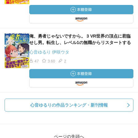
俺、勇者じゃないですから。 3 VR世界の頂点に君臨
せし男。転生し、レベル1の無職からリスタートする
心音ゆるり 伊咲ウタ
47
3.60
2
心音ゆるりの作品ランキング・新刊情報
ページの先頭へ