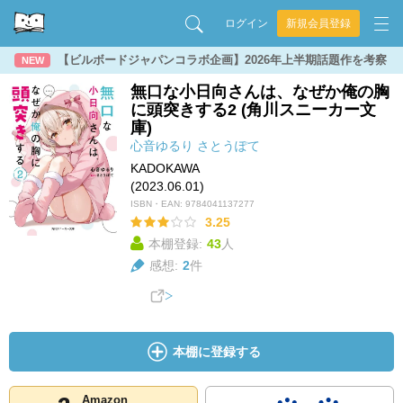
ログイン
新規会員登録
【ビルボードジャパンコラボ企画】2026年上半期話題作を考察
NEW
無口な小日向さんは、なぜか俺の胸
に頭突きする2 (角川スニーカー文
庫)
心音ゆるり
さとうぽて
KADOKAWA
(2023.06.01)
ISBN・EAN:
9784041137277
3.25
本棚登録:
43
人
感想:
2
件
本棚に登録する
Amazon