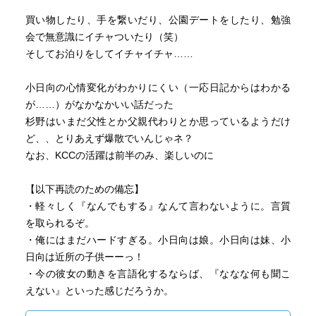
買い物したり、手を繋いだり、公園デートをしたり、勉強
会で無意識にイチャついたり（笑）
そしてお泊りをしてイチャイチャ……
小日向の心情変化がわかりにくい（一応日記からはわかる
が……）がなかなかいい話だった
杉野はいまだ父性とか父親代わりとか思っているようだけ
ど、、とりあえず爆散でいんじゃネ？
なお、KCCの活躍は前半のみ、楽しいのに
【以下再読のための備忘】
・軽々しく『なんでもする』なんて言わないように。言質
を取られるぞ。
・俺にはまだハードすぎる。小日向は娘。小日向は妹、小
日向は近所の子供ーーっ！
・今の彼女の動きを言語化するならば、『ななな何も聞こ
えない』といった感じだろうか。
・表面上反抗的な態度をっているようだが、そっと胡座を