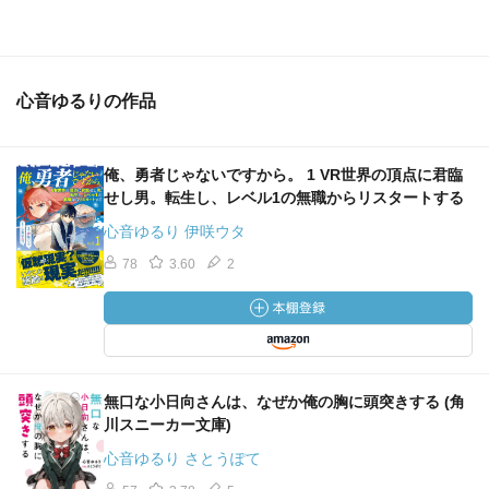
心音ゆるりの作品
俺、勇者じゃないですから。 1 VR世界の頂点に君臨
せし男。転生し、レベル1の無職からリスタートする
心音ゆるり 伊咲ウタ
78
3.60
2
無口な小日向さんは、なぜか俺の胸に頭突きする (角
川スニーカー文庫)
心音ゆるり さとうぽて