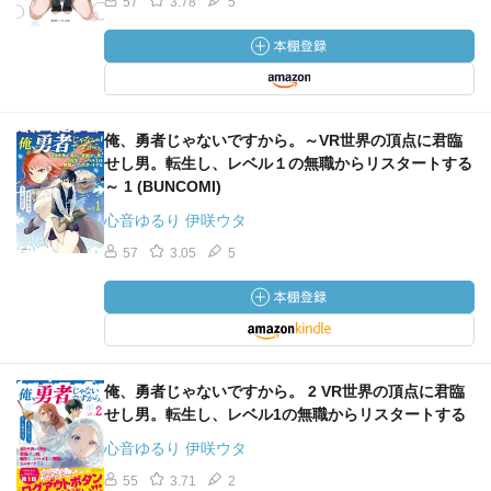
57
3.78
5
俺、勇者じゃないですから。～VR世界の頂点に君臨
せし男。転生し、レベル１の無職からリスタートする
～ 1 (BUNCOMI)
心音ゆるり 伊咲ウタ
57
3.05
5
俺、勇者じゃないですから。 2 VR世界の頂点に君臨
せし男。転生し、レベル1の無職からリスタートする
心音ゆるり 伊咲ウタ
55
3.71
2