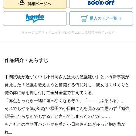
詳細ページへ
購入ストア一覧
本ページはアフィリエイトプログラムによる収益を得ています
作品紹介・あらすじ
中間試験が近づく中【小日向さんは大の勉強嫌い】という新事実が
発覚した！勉強を教えようと奮闘する俺に対し、彼女はぐりぐりと
俺の体に頭を押し付けて全身全霊で甘えてくる。
「赤点とったら一緒に遊べなくなるぞ？」「……（ふるふる）」
それでもやる気が出ない様子の小日向さんを見かねて思わず『勉強
頑張ったらなんでもする』と言ってしまったのだが……。
もこもこのウサ耳パジャマを着た小日向さんにぎゅっと抱き着か
れ...