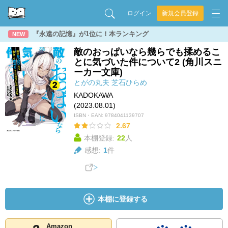
ログイン
新規会員登録
『永遠の記憶』が1位に！本ランキング
NEW
敵のおっぱいなら幾らでも揉めるこ
とに気づいた件について2 (角川スニ
ーカー文庫)
とがの丸夫
芝石ひらめ
KADOKAWA
(2023.08.01)
ISBN・EAN:
9784041139707
2.67
本棚登録:
22
人
感想:
1
件
本棚に登録する
Amazon