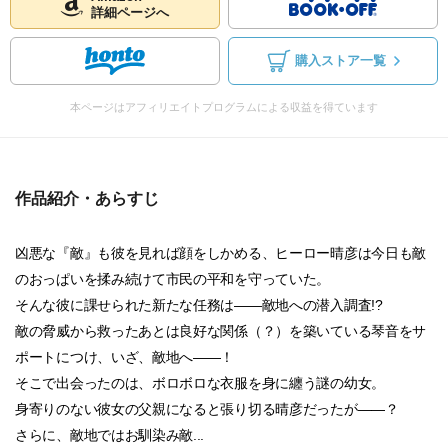
詳細ページへ
購入ストア一覧
本ページはアフィリエイトプログラムによる収益を得ています
作品紹介・あらすじ
凶悪な『敵』も彼を見れば顔をしかめる、ヒーロー晴彦は今日も敵
のおっぱいを揉み続けて市民の平和を守っていた。
そんな彼に課せられた新たな任務は――敵地への潜入調査!?
敵の脅威から救ったあとは良好な関係（？）を築いている琴音をサ
ポートにつけ、いざ、敵地へ――！
そこで出会ったのは、ボロボロな衣服を身に纏う謎の幼女。
身寄りのない彼女の父親になると張り切る晴彦だったが――？
さらに、敵地ではお馴染み敵...