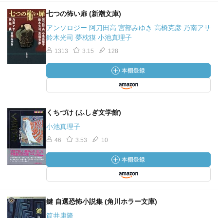
七つの怖い扉 (新潮文庫)
アンソロジー 阿刀田高 宮部みゆき 高橋克彦 乃南アサ
鈴木光司 夢枕獏 小池真理子
1313
3.15
128
くちづけ (ふしぎ文学館)
小池真理子
46
3.53
10
鍵 自選恐怖小説集 (角川ホラー文庫)
筒井康隆