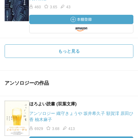
460
3.65
43
もっと見る
アンソロジーの作品
ほろよい読書 (双葉文庫)
アンソロジー 織守きょうや 坂井希久子 額賀澪 原田ひ
香 柚木麻子
6929
3.68
413