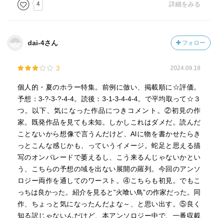
4
詳細をみる
dai-4さん
フォロー
3
2024.09.18
個人的・夏のホラー特集。前例に倣い、掲載順に☆評価。
予想：3-?-3-?-4-4。読後：3-1-3-4-4-4。で平均取って☆３
つ。以下、気になった作品につきコメント。②初見の作
家。既発作品を見ても未知。しかしこれはダメだ。読んだ
ことないから想像で言うんだけど、AIに物を書かせたらき
っとこんな感じかも、っていうイメージ。蛇足と思える描
写のオンパレードで萎えるし、こう来るんじゃないかとい
う、こちらの予想の域を出ない展開の羅列。今回のアンソ
ロジー両作を通してのワースト。④こちらも初見。でもこ
っちは良かった。紹介を見ると”火喰い鳥”の作家だった。同
作、ちょっと気になったんだよな～、と思い出す。⑤良く
知る訳じゃないんだけど、本アンソロジー中で、一番収載