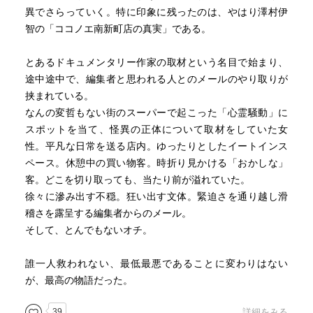
異でさらっていく。特に印象に残ったのは、やはり澤村伊
智の「ココノエ南新町店の真実」である。
とあるドキュメンタリー作家の取材という名目で始まり、
途中途中で、編集者と思われる人とのメールのやり取りが
挟まれている。
なんの変哲もない街のスーパーで起こった「心霊騒動」に
スポットを当て、怪異の正体について取材をしていた女
性。平凡な日常を送る店内。ゆったりとしたイートインス
ペース。休憩中の買い物客。時折り見かける「おかしな」
客。どこを切り取っても、当たり前が溢れていた。
徐々に滲み出す不穏。狂い出す文体。緊迫さを通り越し滑
稽さを露呈する編集者からのメール。
そして、とんでもないオチ。
誰一人救われない、最低最悪であることに変わりはない
が、最高の物語だった。
39
詳細をみる