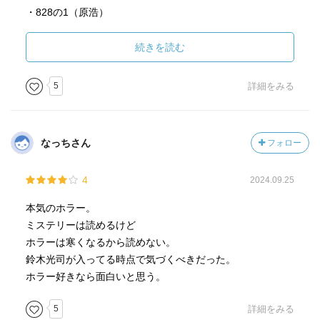
・828の1（原浩）
途中までよくわからん話だな〜と思ってたのに、美濃和堂
のCMソングに話が及んだ途端ゾワッとして鳥肌立ってしま
続きを読む
った。
あんまこういうこと思わないんだけど、これは映像とかで
5
詳細をみる
見てみたいかも。
・にえたかどうだか（一穂ミチ）
なっちさん
フォロー
母親との電話での「だってもうすぐ煮えるんでしょう？」
で鳥肌立っちゃった。千鳥が夜中に外へ出ちゃったシーン
4
2024.09.25
より怖かった。
国見さんいい人だから国見さんと仲良くしたほうがいい
本気のホラー。
よ…
ミステリーは読めるけど
梅ヶ枝茉莉の正体？は予想外だったのでびっくりした。霊
ホラーは寒くなるから読めない。
能力者なのはなんとなくわかったけどまさか幼馴染だった
鈴木光司が入ってる時点で気づくべきだった。
とは…
ホラー好きなら面白いと思う。
幼馴染だったのにオリンピック頻度で思い出すくらいがち
ょうどいいって、なんだか哀しいな…
5
詳細をみる