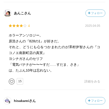
あんこさん
フォロー
4
2025.04.05
ホラーアンソロジー。
原浩さんの『828の1』が好きだ。
それと、どうにも心をつかまれたのが澤村伊智さんの『コ
コノエ南新町店の真実』
ヨシナガさんのセリフ
「電気バナナが〜〜〜すだ……すだま、さき」
は、たぶん10年は忘れない。
15
詳細をみる
hisakareiさん
フォロー