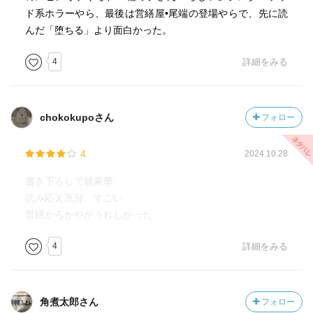
ド系ホラーやら、最後は営繕屋•尾端の登場やらで、先に読
んだ「堕ちる」より面白かった。
4
詳細をみる
chokokupoさん
フォロー
4
2024.10.28
書き下ろしで超豪華
読み応え充分、すごい
営繕かろかやがうれしかった
4
詳細をみる
角煮太郎さん
フォロー