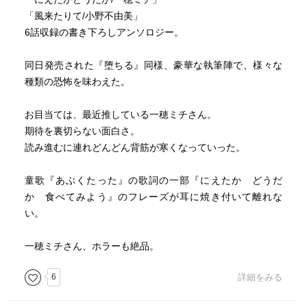
「風来たりて/小野不由美」
6話収録の書き下ろしアンソロジー。
同日発売された『堕ちる』同様、豪華な執筆陣で、様々な
種類の恐怖を味わえた。
お目当ては、最近推している一穂ミチさん。
期待を裏切らない面白さ。
読み進むに連れどんどん背筋が寒くなっていった。
童歌『あぶくたった』の歌詞の一部『にえたか どうだ
か 食べてみよう』のフレーズが耳に焼き付いて離れな
い。
一穂ミチさん、ホラーも絶品。
6
詳細をみる