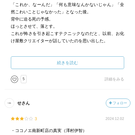
「これか、なーんだ」「何も意味なんかないじゃん」「全
然こわいことじゃなかった」となった後。
背中に迫る死の予感。
ほっとさせて、落とす。
これが怖さを引き起こすテクニックなのだと、以前、お化
け屋敷クリエイターが話していたのを思い出した。
「にえたかどうだか」
童歌は意味がわからなかったり、よく考えてみると薄気味
続きを読む
悪かったりする。
そんなイメージを上手に落とし込んだ作品。
5
詳細をみる
よくわからないけれど聞こえる声、子供、ボサボサ頭の薄
気味悪い隣人。
あぁ怖い怖い…
せさん
フォロー
「あーぶくたったにえたった…」歌ったことがあるから、
頭の中で歌が鳴る。
3
2024.12.02
でもよく考えてみると、誰もが知っている童歌じゃない
と、頭の中で音楽は再生されない。
・ココノエ南新町店の真実（澤村伊智）
違う文化圏だとこうしたモチーフは怖さを感じにくいのか