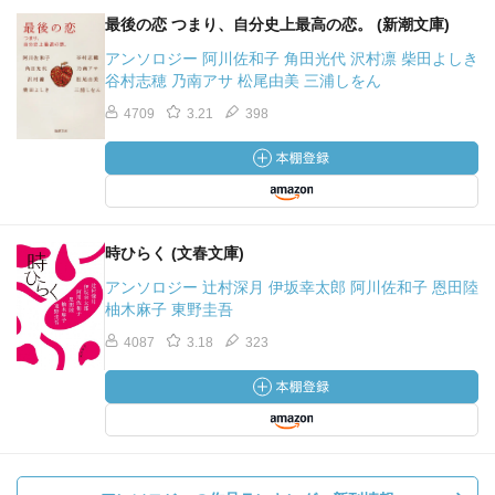
最後の恋 つまり、自分史上最高の恋。 (新潮文庫)
アンソロジー 阿川佐和子 角田光代 沢村凛 柴田よしき
谷村志穂 乃南アサ 松尾由美 三浦しをん
4709
3.21
398
時ひらく (文春文庫)
アンソロジー 辻村深月 伊坂幸太郎 阿川佐和子 恩田陸
柚木麻子 東野圭吾
4087
3.18
323