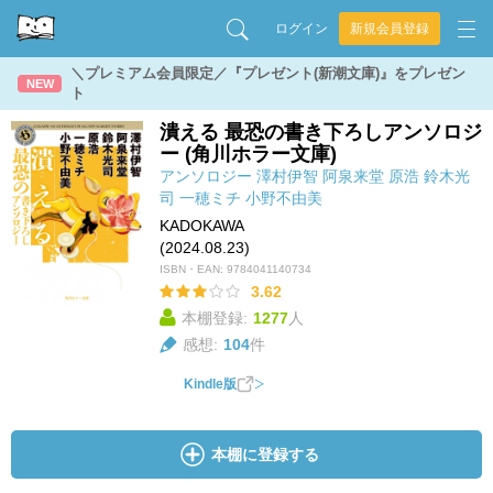
ログイン
新規会員登録
＼プレミアム会員限定／『プレゼント(新潮文庫)』をプレゼン
NEW
ト
潰える 最恐の書き下ろしアンソロジ
ー (角川ホラー文庫)
アンソロジー
澤村伊智
阿泉来堂
原浩
鈴木光
司
一穂ミチ
小野不由美
KADOKAWA
(2024.08.23)
ISBN・EAN:
9784041140734
3.62
本棚登録:
1277
人
感想:
104
件
Kindle版
本棚に登録する