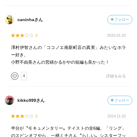
・風来たりて（小野不由美）
かるかやシリーズ初めて読んだ！
caninhaさん
フォロー
出てきてすぐテキパキと仕事を進めてくれるので安心感が
ある…読後感もよくて、これがアンソロジーの最後で良か
3
2025.01.02
った〜！
澤村伊智さんの「ココノエ南新町店の真実」みたいなホラ
ー好き。
小野不由美さんの営繕かるかやの短編も良かった！
4
詳細をみる
kikko999さん
フォロー
3
2024.11.02
半分が〝モキュメンタリー〟テイストの全6編。「リング」
のスピンオフやら、一穂ミチさん〝らしい〟シスターフッ