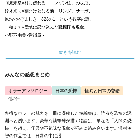
阿泉来堂×村に伝わる「ニンゲン柱」の災厄、
鈴木光司×幕開けとなる新「リング」サーガ、
原浩×おぞましき「828の1」という数字の謎、
一穂ミチ×団地に忍び込んだ戦慄怪奇現象、
小野不由美×営繕屋・...
続きを読む
みんなの感想まとめ
ホラーアンソロジー
日本の恐怖
怪異と日常の交錯
...他7件
多様なホラーの魅力を一冊に凝縮した短編集は、読者を恐怖の深
淵へと誘います。豪華な執筆陣が描く物語は、単なる「人間の恐
怖」を超え、怪異や不気味な現象が巧みに絡み合います。澤村伊
智の作品では、日常の中に潜...