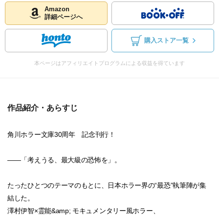
Amazon
詳細ページへ
購入ストア一覧
本ページはアフィリエイトプログラムによる収益を得ています
作品紹介・あらすじ
角川ホラー文庫30周年 記念刊行！
――「考えうる、最大級の恐怖を」。
たったひとつのテーマのもとに、日本ホラー界の“最恐”執筆陣が集
結した。
澤村伊智×霊能&amp; モキュメンタリー風ホラー、