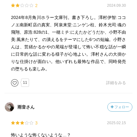
2
2024.09.30
2024年8月角川ホラー文庫刊。書き下ろし。澤村伊智:ココ
ノエ南新町店の真実、阿泉来堂:ニンゲン柱、鈴木光司:魂の
飛翔、原浩:828の1、一穂ミチ:にえたかどうだか、小野不由
美:風来たりて、の潰えるをテーマにした6つの短編。小野さ
んは、営繕かるかやの尾端が登場して怖い不穏な話が一瞬
に日常的な話に変わる様子が心地よい。澤村さんの大掛か
りな仕掛けが面白い。他いずれも最怖な作品で、同時発売
の堕ちるも楽しみ。
11
詳細をみる
雨音さん
フォロー
3
2025.02.15
怖いような怖くないような…？