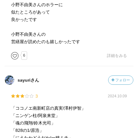
小野不由美さんのホラーに
似たところがあって
良かったです
小野不由美さんの
営繕屋が読めたのも嬉しかったです
6
詳細をみる
sayuriさん
フォロー
3
2024.10.09
「ココノエ南新町店の真実/澤村伊智」
「ニンゲン柱/阿泉来堂」
「魂の飛翔/鈴木光司」
「828の1/原浩」
「にえたかどうだか/一穂ミチ」