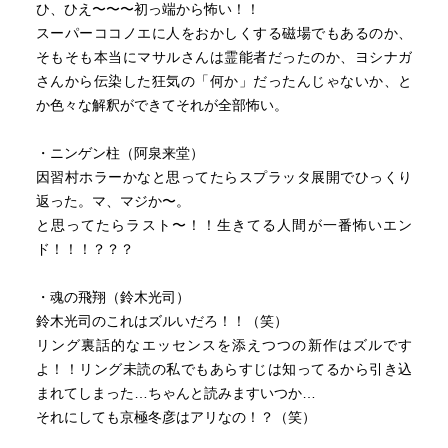
ひ、ひえ〜〜〜初っ端から怖い！！
もしれない。
スーパーココノエに人をおかしくする磁場でもあるのか、
私たちがマザーグースの詩を読んでもピンとこないよう
そもそも本当にマサルさんは霊能者だったのか、ヨシナガ
に。
さんから伝染した狂気の「何か」だったんじゃないか、と
か色々な解釈ができてそれが全部怖い。
「風来たりて」
これは物語も面白いが、何より最後に登場する人物に、少
・ニンゲン柱（阿泉来堂）
し興奮した。
因習村ホラーかなと思ってたらスプラッタ展開でひっくり
つい著者の新刊情報が出ていないか検索してしまった。
返った。マ、マジか〜。
と思ってたらラスト〜！！生きてる人間が一番怖いエン
ド！！！？？？
・魂の飛翔（鈴木光司）
鈴木光司のこれはズルいだろ！！（笑）
リング裏話的なエッセンスを添えつつの新作はズルです
よ！！リング未読の私でもあらすじは知ってるから引き込
まれてしまった…ちゃんと読みますいつか…
それにしても京極冬彦はアリなの！？（笑）