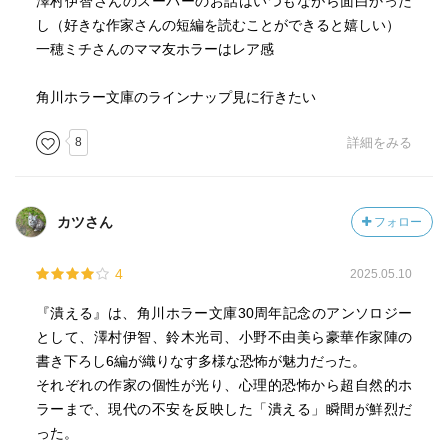
澤村伊智さんのスーパーのお話はいつもながら面白かった
し（好きな作家さんの短編を読むことができると嬉しい）
一穂ミチさんのママ友ホラーはレア感
角川ホラー文庫のラインナップ見に行きたい
8
詳細をみる
カツさん
フォロー
4
2025.05.10
『潰える』は、角川ホラー文庫30周年記念のアンソロジー
として、澤村伊智、鈴木光司、小野不由美ら豪華作家陣の
書き下ろし6編が織りなす多様な恐怖が魅力だった。
それぞれの作家の個性が光り、心理的恐怖から超自然的ホ
ラーまで、現代の不安を反映した「潰える」瞬間が鮮烈だ
った。