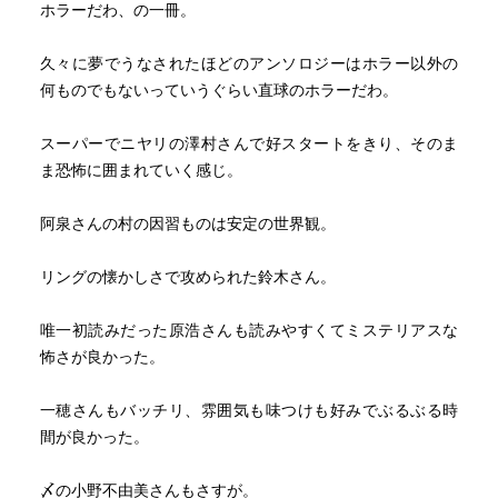
ホラーだわ、の一冊。
久々に夢でうなされたほどのアンソロジーはホラー以外の
何ものでもないっていうぐらい直球のホラーだわ。
スーパーでニヤリの澤村さんで好スタートをきり、そのま
ま恐怖に囲まれていく感じ。
阿泉さんの村の因習ものは安定の世界観。
リングの懐かしさで攻められた鈴木さん。
唯一初読みだった原浩さんも読みやすくてミステリアスな
怖さが良かった。
一穂さんもバッチリ、雰囲気も味つけも好みでぶるぶる時
間が良かった。
〆の小野不由美さんもさすが。