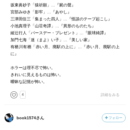
坂東眞砂子「猿祈願」…『屍の聲』
宮部みゆき「影牢」…『あやし』
三津田信三「集まった四人」…『怪談のテープ起こし』
小池真理子「山荘奇譚」…『異形のものたち』
綾辻行人「バースデー・プレゼント」…『眼球綺譚』
加門七海「迷（まよ）い子」…『美しい家』
有栖川有栖「赤い月、廃駅の上に」…『赤い月、廃駅の上
に』
ホラーは理不尽で怖い。
きれいに見えるものは怖い。
曖昧な記憶が怖い。
4
詳細をみる
book1574さん
フォロー