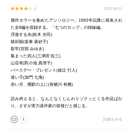
ど怖かった。本作の中では一番面白いと感じた。
4
2024.04.11
綾辻行人「バースデー・プレゼント」
傑作ホラーを集めたアンソロジー。1993年以降に発表され
1994年発表の作品。彼氏から誕生日プレゼントとして贈
た全8編を収録する。「七つのカップ」の姉妹編。
られたナイフで、彼を殺すよう強要されるーーという不吉
浮遊する水(鈴木 光司)
な夢を、誕生日当日に見てしまった女の話。幻想怪奇小説
猿祈願(坂東 眞砂子)
のようなテイストで、私にはこの作品の面白みが全く分か
影牢(宮部 みゆき)
らなかった。
集まった四人(三津田 信三)
山荘奇譚(小池 真理子)
加門七海「迷い子」
バースデー・プレゼント(綾辻 行人)
2002年発表の作品。黄泉の国に引きずり込もうとする亡
迷い子(加門 七海)
き妻から逃げる夫の話.......のように見えるが、実は夫も昭
赤い月、廃駅の上に(有栖川 有栖)
和20年の空襲ですでに死んでおり、自身も現世を彷徨う幽
霊だったというオチである。時空と空間を飛び越えて現実
読み終えると、なんとなくじんわりゾクッとくる作品ばか
と幻想が交錯していく様は非常に映像的で、これを文章で
り。さすが実力派作家の皆様だと感じる。
表現するとなると凄まじい筆力が要求されるように思われ
1
詳細をみる
るが、その筆力を筆者が持ち合わせていたのかと言えば
「ノー」だろう。書きたいことに筆力が追いついていない