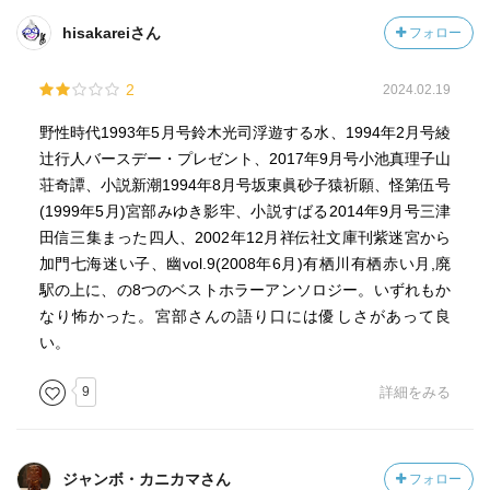
hisakareiさん
フォロー
2
2024.02.19
野性時代1993年5月号鈴木光司浮遊する水、1994年2月号綾
辻行人バースデー・プレゼント、2017年9月号小池真理子山
荘奇譚、小説新潮1994年8月号坂東眞砂子猿祈願、怪第伍号
(1999年5月)宮部みゆき影牢、小説すばる2014年9月号三津
田信三集まった四人、2002年12月祥伝社文庫刊紫迷宮から
加門七海迷い子、幽vol.9(2008年6月)有栖川有栖赤い月,廃
駅の上に、の8つのベストホラーアンソロジー。いずれもか
なり怖かった。宮部さんの語り口には優しさがあって良
い。
9
詳細をみる
ジャンボ・カニカマさん
フォロー