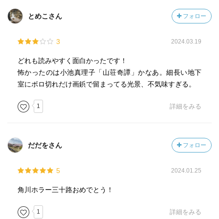
印象を受けた。
とめこさん
フォロー
有栖川有栖「赤い月、廃駅の上に」
2008年発表の作品。17歳の不登校の少年が旅先の廃駅で
3
2024.03.19
体験した恐怖を一夜を描く。フリーライターの男と待合室
で一夜を明かすことになるが、深夜、来るはずのない列車
どれも読みやすく面白かったです！
が到着して......という話。鉄道忌避伝説というモチーフを盛
怖かったのは小池真理子「山荘奇譚」かなあ。細長い地下
り込みながら、雰囲気たっぷりに描いている。
室にボロ切れだけ画鋲で留まってる光景、不気味すぎる。
1
詳細をみる
https://ndlsearch.ndl.go.jp/books/R100000002-I033201763
だだをさん
フォロー
5
2024.01.25
角川ホラー三十路おめでとう！
1
詳細をみる