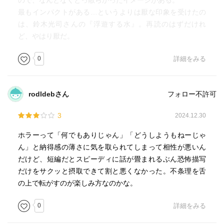
ので、なんとなくとっ散らかったイメージがある。
たいな話。
最もインパクトがある…というよりは厭な印象を受けたの
は、鈴木光司さんの『浮遊する水』。再読のはずだけれ
迷い子 加門七海
ど、やはり厭だ。
〇〇と思いきや、××と思いきや、△△と思いきや、⬛︎⬛︎とい
うオチ。話が二転三転する割に単純で、難解な言葉を使っ
0
詳細をみる
て翻弄してやろうという思惑が透けて見えて、好みではな
かった。オチも読めたし。
東京住まいではないので情景が思い描けなかったのも入り
rodldebさん
フォロー不許可
込めない理由の一つだと思う。
3
2024.12.30
赤い月、廃駅の上に 有栖川有栖
ホラーって「何でもありじゃん」「どうしようもねーじゃ
これまでははなんとなく背中がじんわり寒くなるような静
ん」と納得感の薄さに気を取られてしまって相性が悪いん
かな話だが、これは明らかに暴力性が高い「怪異」のホラ
だけど、短編だとスピーディに話が畳まれるぶん恐怖描写
ーだった。電車にもっと興味あればもっと楽しいのかも。
だけをサクッと摂取できて割と悪くなかった。不条理を舌
の上で転がすのが楽しみ方なのかな。
0
詳細をみる