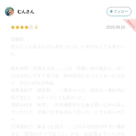
むんさん
フォロー
4
2025.08.16
図書館。
読んだことあるものも多かったが、いずれもとても良かっ
た。
鈴木光司「浮遊する水」…これ「仄暗い水の底から」や！
と読み出してすぐ気づき、斜め読みになってしまったけれ
ど、やはり好きな作品。
坂東眞砂子「猿祈願」…一番良かった。情景も一番鮮明に
出てきたし、ホラーとしても良かった。
宮部みゆき「影牢」…時代物苦手だなあと思いながら読ん
でいたけど、次第に引き込まれて行った。とても良いホラ
ー。
三津田信三「集まった四人」…この人の作品の中で一番好
きな「怪談のテープおこし」から。お話覚えていたけれ