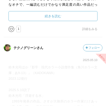
なオチで、一編読むだけでかなり満足度の高い作品だっ
た。
続きを読む
小池真理子『山荘奇譚』
語り手が直接怖い体験をするのかと思いきや、部下を介し
1
詳細をみる
てひたひた迫ってくるのが面白い。地下での出来事が伝聞
に終始するのが逆に余白があって怖い気がする。
テクノグリーンさん
フォロー
2025.05.10
鈴木光司ほか『影牢 : 現代ホラー小説傑作集（角川ホラー文
庫 ; あ9-13）』（KADOKAWA）
2023.12発行
2025.5.10読了
鈴木光司「浮遊する水」
1993年発表の作品。さすが大御所のホラー作家だけあっ