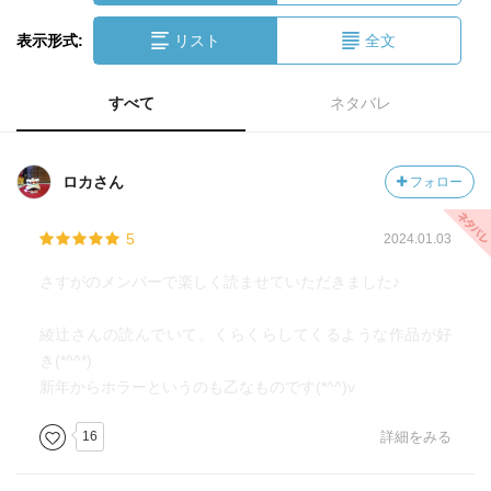
表示形式:
リスト
全文
すべて
ネタバレ
ロカさん
フォロー
5
2024.01.03
さすがのメンバーで楽しく読ませていただきました♪
綾辻さんの読んでいて、くらくらしてくるような作品が好
き(*^^*)
新年からホラーというのも乙なものです(*^^)v
16
詳細をみる