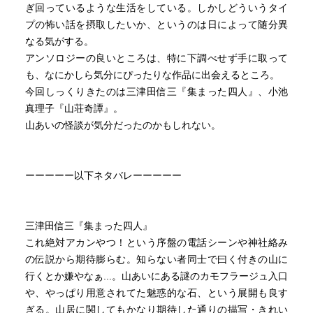
ぎ回っているような生活をしている。しかしどういうタイ
プの怖い話を摂取したいか、というのは日によって随分異
なる気がする。
アンソロジーの良いところは、特に下調べせず手に取って
も、なにかしら気分にぴったりな作品に出会えるところ。
今回しっくりきたのは三津田信三『集まった四人』、小池
真理子『山荘奇譚』。
山あいの怪談が気分だったのかもしれない。
ーーーーー以下ネタバレーーーーー
三津田信三『集まった四人』
これ絶対アカンやつ！という序盤の電話シーンや神社絡み
の伝説から期待膨らむ。知らない者同士で曰く付きの山に
行くとか嫌やなぁ...。山あいにある謎のカモフラージュ入口
や、やっぱり用意されてた魅惑的な石、という展開も良す
ぎる。山居に関してもかなり期待した通りの描写・きれい