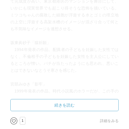
て完成度が高い。東京都港区のマンションを舞台にして、
いかにも現実世界でも起こり得そうな恐怖を描いている。
ミツコちゃんの腐敗した細胞が浮遊する水とゴミの埋立地
の上空に浮遊する高架水槽のイメージが混ざり合って何と
も不気味なイメージを連想させる。
坂東眞砂子「猿祈願」
1994年発表の作品。配偶者の子どもを妊娠した女性では
なく、不倫相手の子どもを妊娠した女性を主人公にしてい
るところが憎い。バチが当たったようにも思われ、悪いこ
とはできないなとうそ寒さを感じた。
宮部みゆき「影牢」
1999年発表の作品。時代小説風のホラーだが、この手の
作品を一人称で書き切る手腕は見事なものである。物語の
完成度も高く、ラストはリドル・ストーリー的な味わいも
続きを読む
ある。
1
詳細をみる
三津田信三「集まった四人」