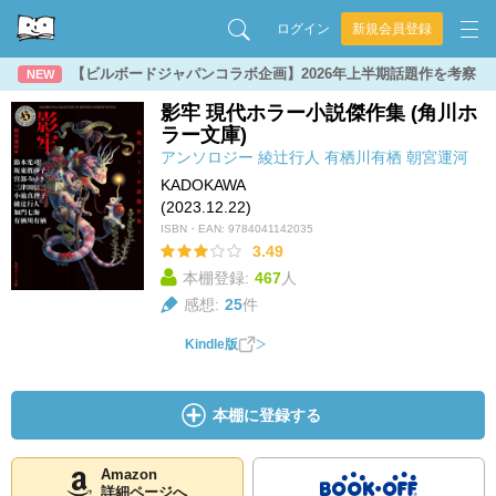
ログイン
新規会員登録
【ビルボードジャパンコラボ企画】2026年上半期話題作を考察
NEW
影牢 現代ホラー小説傑作集 (角川ホ
ラー文庫)
アンソロジー
綾辻行人
有栖川有栖
朝宮運河
KADOKAWA
(2023.12.22)
ISBN・EAN:
9784041142035
3.49
本棚登録:
467
人
感想:
25
件
Kindle版
本棚に登録する
Amazon
詳細ページへ