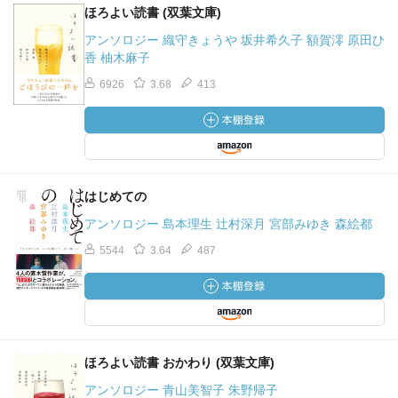
ほろよい読書 (双葉文庫)
アンソロジー 織守きょうや 坂井希久子 額賀澪 原田ひ
香 柚木麻子
6926
3.68
413
はじめての
アンソロジー 島本理生 辻村深月 宮部みゆき 森絵都
5544
3.64
487
ほろよい読書 おかわり (双葉文庫)
アンソロジー 青山美智子 朱野帰子