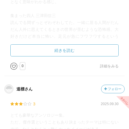
となく意味がわかる感じ。
集まった四人 三津田信三
読んでる間ずっとぞわぞわしてた。一緒に居る人間がだん
だん人外に思えてくるときの世界が歪むような恐怖感、大
好きだけど本当に怖い。足元が急にフワフワするという
か、世界全部が曖昧になる感じ。
続きを読む
山荘奇譚 小池真理子
不条理というか、整合性が無いというか、いつの間にか眠
0
詳細をみる
っていて夢を見ていたような話。でも背筋は冷える。
登場人物のディテールがとても良くて、人物にフォーカス
しやすいから、ぐっと感情移入してしまうのだと思う。こ
道標さん
フォロー
のかたの作品読み続けたら気が触れそう（悪口ではない）
3
2025.09.30
バースデー・プレゼント 綾辻行人
最初から最後まで「？？？？？」だった。なんだこれ？綾
とても豪華なアンソロジー集。
辻行人が読んでみたくてこの本読んだんだけれども、こう
ただ、傑作選ということもあり決まったテーマは特にない
いう作風なの？？ホラーというよりはグロテスクな絵本み