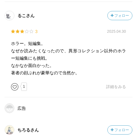
2014年発表の作品。著者自身が語り手を務める実話系ホ
ラーシリーズの一つということらしい。著者が取材して得
るこさん
フォロー
た体験談を、もう一度体験者の視点に立って構成し直して
紹介するという体で、本編となる〝体験談〟が語られてい
3
2025.04.30
る。著者を語り手とする叙述が本編をサンドイッチしてい
るわけだが、果たしてその必要性があったのかと言われる
ホラー。短編集。
とよく分からない。私は、本編だけで必要十分なように感
なぜか読みたくなったので、異形コレクション以外のホラ
じるが、この辺の感じ方は人によって違うだろう。
ー短編集にも挑戦。
なかなか面白かった。
小池真理子「山荘奇譚」
著者の顔ぶれが豪華なので当然か。
2017年発表の作品。番組制作会社を経営する滝田は、大
学時代の恩師の葬儀のため、山梨県甲府市に行く。葬儀後
1
詳細をみる
に滞在したホテルの女将から幽霊の話を聞き、その話をか
つての後輩であり今はディレクターを務める美鈴に教えた
ところ、興味を持った美鈴がホテルに取材しに行き......とい
広告
う話である。
いまこうしてあらすじを書いていると何でもない話のよ
うに思えてしまうが、文章力があり、登場人物も個性豊か
ちろるさん
フォロー
に描かれているので、日中にも関わらず、うそ寒くなるほ