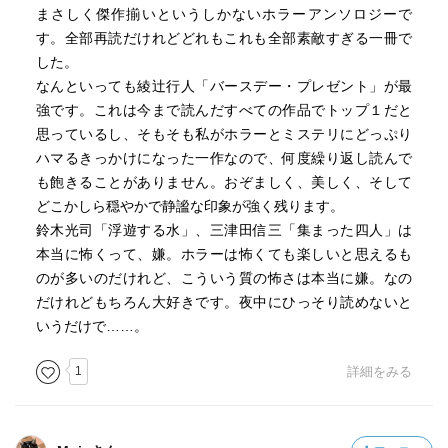
まさしく傑作揃いというしかないホラーアンソロジーで
す。全部再読だけれどどれもこれも全部素敵すぎる一冊で
した。
なんといっても綾辻行人「バースデー・プレゼント」が最
強です。これは今まで読んだすべての作品でトップ１だと
思っているし、そもそも私がホラーとミステリにどっぷり
ハマるきっかけになった一作なので、何度繰り返し読んで
も飽きることがありません。おぞましく、美しく、そして
どこかしら穏やかで静謐な印象が強く残ります。
鈴木光司「浮遊する水」、三津田信三「集まった四人」は
本当に怖くって、嫌。ホラーは怖くても楽しいと思えるも
のが多いのだけれど、こういう質の怖さは本当に嫌。なの
だけれどもちろん大好きです。夜中にひっそり読めないと
いうだけで……。
1
詳細をみる