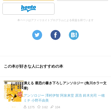
本ページはアフィリエイトプログラムによる収益を得ています
この本が好きな人におすすめの本
潰える 最恐の書き下ろしアンソロジー (角川ホラー文
庫)
アンソロジー 澤村伊智 阿泉来堂 原浩 鈴木光司 一穂
ミチ 小野不由美
1275
3.62
104