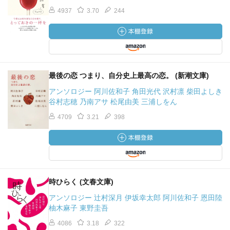
4937
3.70
244
最後の恋 つまり、自分史上最高の恋。 (新潮文庫)
アンソロジー 阿川佐和子 角田光代 沢村凛 柴田よしき
谷村志穂 乃南アサ 松尾由美 三浦しをん
4709
3.21
398
時ひらく (文春文庫)
アンソロジー 辻村深月 伊坂幸太郎 阿川佐和子 恩田陸
柚木麻子 東野圭吾
4086
3.18
322