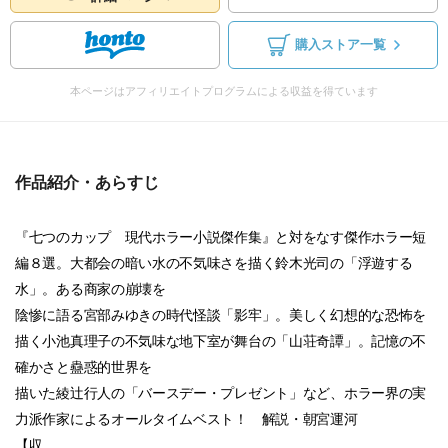
購入ストア一覧
本ページはアフィリエイトプログラムによる収益を得ています
作品紹介・あらすじ
『七つのカップ 現代ホラー小説傑作集』と対をなす傑作ホラー短
編８選。大都会の暗い水の不気味さを描く鈴木光司の「浮遊する
水」。ある商家の崩壊を
陰惨に語る宮部みゆきの時代怪談「影牢」。美しく幻想的な恐怖を
描く小池真理子の不気味な地下室が舞台の「山荘奇譚」。記憶の不
確かさと蠱惑的世界を
描いた綾辻行人の「バースデー・プレゼント」など、ホラー界の実
力派作家によるオールタイムベスト！ 解説・朝宮運河
【収...