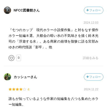
NFCC図書館さん
フォロー
2024.12.03
『七つのカップ 現代ホラー小説傑作集』と対をなす傑作
ホラー短編８選。大都会の暗い水の不気味さを描く鈴木光
司の「浮遊する水」。ある商家の崩壊を陰惨に語る宮部み
ゆきの時代怪談「影牢」。他
0
詳細をみる
カッシューさん
フォロー
4
2024.11.22
誰もが知っているような作家の短編集を八つも集めたホラ
ー短編集。