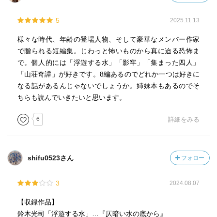
5
2025.11.13
様々な時代、年齢の登場人物、そして豪華なメンバー作家
で贈られる短編集。じわっと怖いものから真に迫る恐怖ま
で。個人的には「浮遊する水」「影牢」「集まった四人」
「山荘奇譚」が好きです。8編あるのでどれか一つは好きに
なる話があるんじゃないでしょうか。姉妹本もあるのでそ
ちらも読んでいきたいと思います。
6
詳細をみる
shifu0523さん
フォロー
3
2024.08.07
【収録作品】
鈴木光司「浮遊する水」…『仄暗い水の底から』