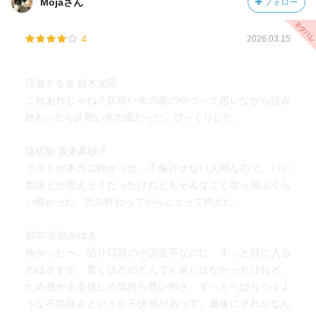
Mojaさん
フォロー
4
2026.03.15
浮遊する水 鈴木光司
これあれじゃね？仄暗い水の底のやつって思いながら読み
終わったら仄暗い水の底だった。びっくりした。
猿祈願 坂東眞砂子
ラストが本当に怖かった。不倫許せない人間なので、いい
気味とか思えそうだったけれどもそんなこと吹っ飛ぶぐら
い怖かった。読み終わってからヒェって声出た。
影牢 宮部みゆき
怖かった〜。語り口調の小説苦手なのに、すっと頭に入る
のはさすが。驚くほどのどんでん返しはなかったけれど、
ため息が出る感じの気持ち悪い怖さ。ずっとへばりつくよ
うな不気味さというか不快感があって、最後にそれがなん