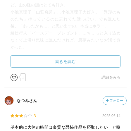
ど、山の怪の話はとても好き。
小池真理子「山荘奇譚」…小池真理子大好き。「異形のも
のたち」持っているのに忘れてた話っぽい。でも読んだ
後、「あったかも…」と思い出すの、本当にホラー。
綾辻行人「バースデー・プレゼント」…ちょっと入り込め
なくて上滑り気味に読んだけれど、悪夢みたいなお話で良
かった。
加門七海「迷い子」…作者の自分大好きな感じが創作にも
滲み出てしまう（個人の感想です）ことで抵抗のある加門
続きを読む
七海。最初はやっぱり自分大好きなんだな〜と思いながら
読んだが、結末は良い感じかも。
1
詳細をみる
有栖川有栖「赤い月、廃駅の上に」…よくある感じなんだ
けど書き方が上手いからとても良かった。
なつみさん
フォロー
3
2025.06.14
基本的に大体の時間は良質な恐怖作品を摂取したい！と嗅