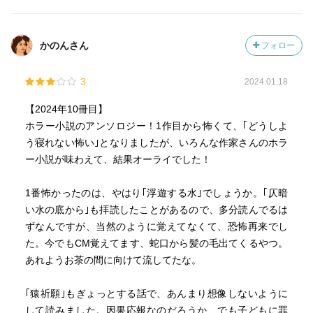
かのんさん
フォロー
3
2024.01.18
【2024年10冊目】
ホラー小説のアンソロジー！1作目から怖くて、｢どうしよ
う寝れない怖い｣となりましたが、いろんな作家さんのホラ
ー小説が味わえて、結果オーライでした！
1番怖かったのは、やはり｢浮遊する水｣でしょうか。｢仄暗
い水の底から｣も拝読したことがあるので、多分読んでるは
ずなんですが、当然のように覚えてなくて、恐怖再来でし
た。今でもCM覚えてます、蛇口から髪の毛出てくるやつ。
あれようお茶の間に向けて流してたな。
｢猿祈願｣もぎょっとする話で、あんまり想像しないように
して読みました。因果応報なのだろうか、でも子どもに罪