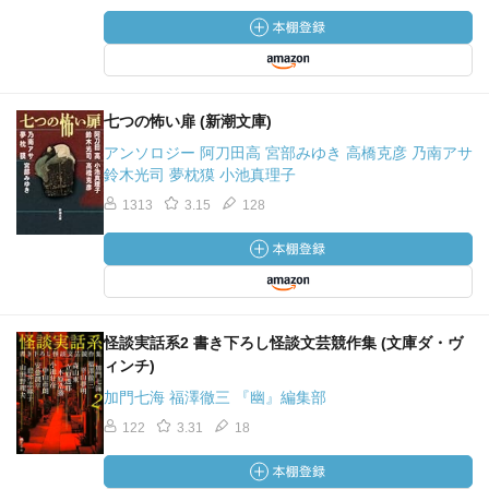
七つの怖い扉 (新潮文庫)
アンソロジー 阿刀田高 宮部みゆき 高橋克彦 乃南アサ
鈴木光司 夢枕獏 小池真理子
1313
3.15
128
怪談実話系2 書き下ろし怪談文芸競作集 (文庫ダ・ヴ
ィンチ)
加門七海 福澤徹三 『幽』編集部
122
3.31
18