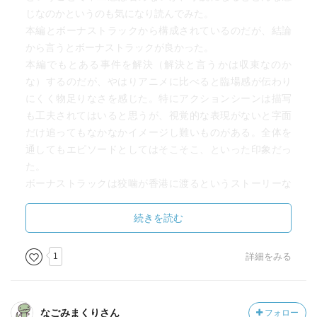
じなのかというのも気になり読んでみた。
本編とボーナストラックから構成されているのだが、結論
から言うとボーナストラックが良かった。
本編でもとある事件を解決（解決と言うかは収束なのか
な）するのだが、やはりアニメに比べると臨場感が伝わり
にくく物足りなさを感じた。特にアクションシーンは描写
も工夫されてはいると思うが、視覚的な表現がないと字面
だけ追ってもなかなかイメージし難いものがある。全体を
通してもエピソードとしてはそこそこ、といった印象だっ
た。
ボーナストラックは狡噛が香港に渡るというストーリーな
のだが、これが良かった。現地に渡るまで、渡ってからの
サバイバルな環境とそこで何とか生き延びるたくましさが
続きを読む
彼のイメージにぴったりだ。そして現地の人々との交流を
通してもまた狡噛の人間性が存分に描かれている。最後に
1
詳細をみる
戦闘シーンがあるのだが、ここはアクションの描写という
よりは戦略の描写となっており読んでいてドキドキハラハ
ラできる。狡噛はもちろん、サイモンという人物も魅力的
なごみまくりさん
フォロー