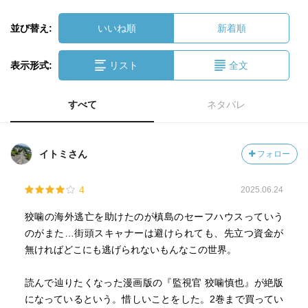
並び替え:
いいね順
新着順
表示形式:
リスト
全文
すべて
ネタバレ
イトミさん
フォロー
4
2025.06.24
狡噛の海外逃亡を助けたのが槙島のセーフハウスっていう
のがまた…街頭スキャナーは避けられても、先立つ資金が
無ければどこにも逃げられないもんなこの世界。
読んで辿りたくなった漫画版の『監視官 狡噛慎也』が絶版
になっているという。惜しいことをした。2巻まで買ってい