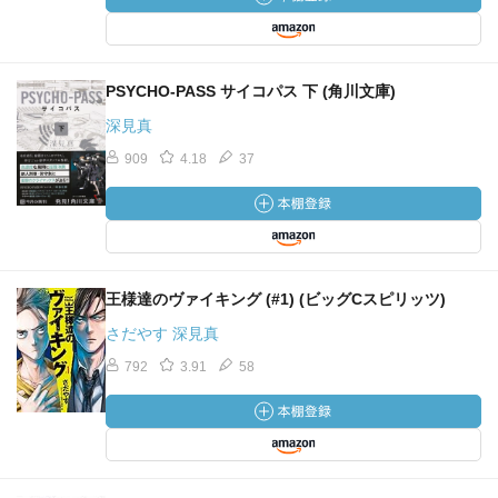
PSYCHO-PASS サイコパス 下 (角川文庫)
深見真
909
4.18
37
王様達のヴァイキング (#1) (ビッグCスピリッツ)
さだやす 深見真
792
3.91
58