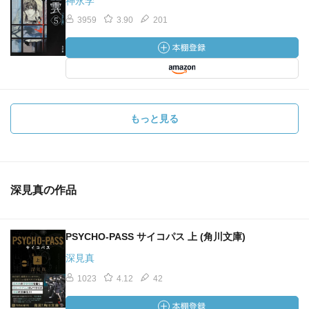
神永学
3959
3.90
201
もっと見る
深見真の作品
PSYCHO-PASS サイコパス 上 (角川文庫)
深見真
1023
4.12
42