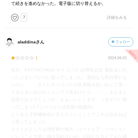
て続きを進めなかった。電子版に切り替えるか。
7
詳細をみる
aladdinaさん
フォロー
1
2024.06.01
先月、PSYCHO-PASS サイコパス 10周年記念 展覧会に行
ったときについつい買ってしまった。普段なら絶対買わな
いのに・・・久々にサイコパスの世界観を思い出して浸っ
てるときに出口のショップで見かけたら・・・。まんまと
思惑どおりでしょうが、まぁいいとします。（夫がつい買
ってしまったTシャツよりは良識の範囲内）
とりあえず狡噛慎也が主人公ということでこれは読まねば
と思ってしまった。
タイトルとしては理想郷の猟犬（ユートピア・ハウンド）
ということで中二感は否めないが、小説になるとどんな感