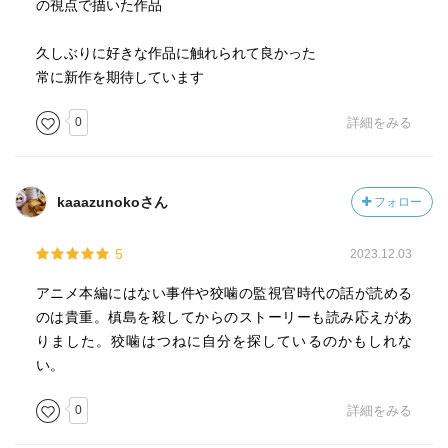
の視点で描いた作品
久しぶりに好きな作品に触れられて良かった
常に新作を期待しています
0
詳細をみる
kaaazunokoさん
フォロー
5
2023.12.03
アニメ本編にはない事件や狡噛の監視官時代の話が読める
のは貴重。槙島を殺してからのストーリーも読み応えがあ
りました。狡噛はつねに自分を探しているのかもしれな
い。
0
詳細をみる