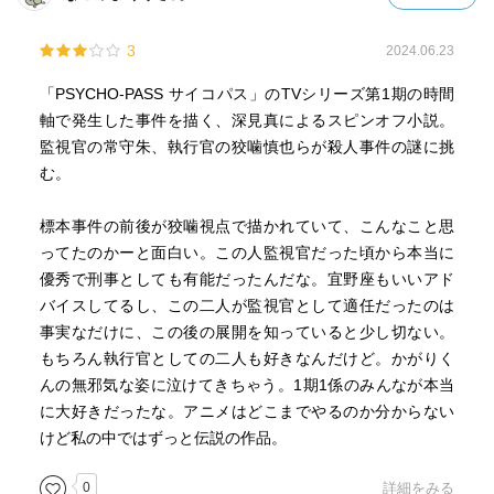
で、二人の友情が熱く描かれているのも楽しめた。
3
2024.06.23
「PSYCHO-PASS サイコパス」のTVシリーズ第1期の時間
軸で発生した事件を描く、深見真によるスピンオフ小説。
監視官の常守朱、執行官の狡噛慎也らが殺人事件の謎に挑
む。
標本事件の前後が狡噛視点で描かれていて、こんなこと思
ってたのかーと面白い。この人監視官だった頃から本当に
優秀で刑事としても有能だったんだな。宜野座もいいアド
バイスしてるし、この二人が監視官として適任だったのは
事実なだけに、この後の展開を知っていると少し切ない。
もちろん執行官としての二人も好きなんだけど。かがりく
んの無邪気な姿に泣けてきちゃう。1期1係のみんなが本当
に大好きだったな。アニメはどこまでやるのか分からない
けど私の中ではずっと伝説の作品。
0
詳細をみる