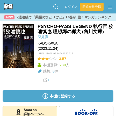
ログイン
新規会員登録
2週連続で『薬屋のひとりごと』17巻が1位！マンガランキング
NEW
PSYCHO-PASS LEGEND 執行官 狡
噛慎也 理想郷の猟犬 (角川文庫)
深見真
KADOKAWA
(2023.11.24)
ISBN・EAN:
9784041142912
3.57
本棚登録:
230
人
感想:
8
件
本棚に登録する
Amazon
詳細ページへ