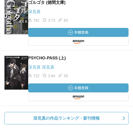
ゴルゴタ (徳間文庫)
深見真
762
3.73
83
PSYCHO‐PASS (上)
深見真 深見真
722
3.94
50
深見真の作品ランキング・新刊情報