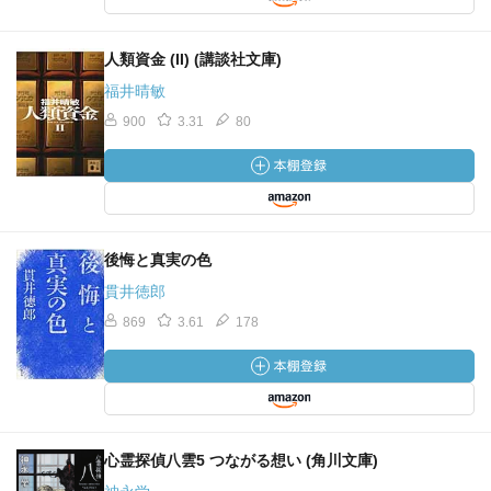
人類資金 (II) (講談社文庫)
福井晴敏
900
3.31
80
後悔と真実の色
貫井徳郎
869
3.61
178
心霊探偵八雲5 つながる想い (角川文庫)