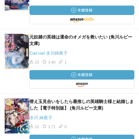
元奴隷の英雄は運命のオメガを救いたい (角川ルビー
文庫)
Ciel ciel 水川綺夜子
23
3.40
1
替え玉見合いをしたら最推しの英雄騎士様と結婚しま
した【電子特別版】 (角川ルビー文庫)
水川 綺夜子
15
3.71
0