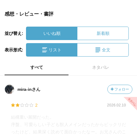
感想・レビュー・書評
並び替え:
いいね順
新着順
表示形式:
リスト
全文
すべて
ネタバレ
mira-inさん
フォロー
2
2026.02.10
結構重い展開だった。
序盤、可愛らしい子ども獣人メインだったからビックリだ
ったけど、結果深く読めて面白かったなー。お兄さんのこ