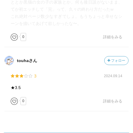
ととか黒猫の女の子の家族とか、何も後日談がないまま、
てか初エッチして「完」って、久々の終わり方だったw
これ絶対ページ数少なすぎでしょ。もうちょっと幸せなシ
ーンを描いてあげて欲しかったな〜。
0
詳細をみる
touhaさん
フォロー
3
2024.09.14
★3.5
0
詳細をみる