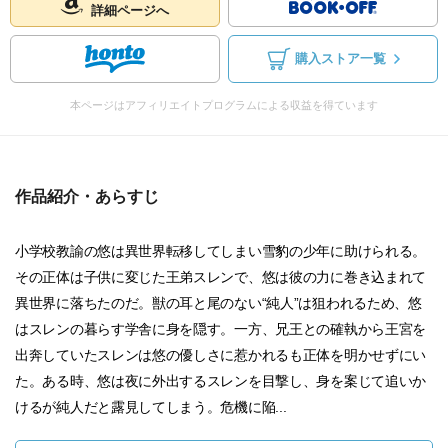
詳細ページへ
購入ストア一覧
本ページはアフィリエイトプログラムによる収益を得ています
作品紹介・あらすじ
小学校教諭の悠は異世界転移してしまい雪豹の少年に助けられる。
その正体は子供に変じた王弟スレンで、悠は彼の力に巻き込まれて
異世界に落ちたのだ。獣の耳と尾のない“純人”は狙われるため、悠
はスレンの暮らす学舎に身を隠す。一方、兄王との確執から王宮を
出奔していたスレンは悠の優しさに惹かれるも正体を明かせずにい
た。ある時、悠は夜に外出するスレンを目撃し、身を案じて追いか
けるが純人だと露見してしまう。危機に陥...