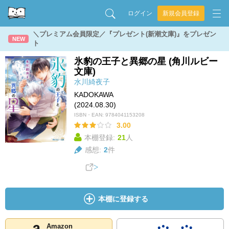
ログイン
新規会員登録
＼プレミアム会員限定／『プレゼント(新潮文庫)』をプレゼン
NEW
ト
氷豹の王子と異郷の星 (角川ルビー
文庫)
水川綺夜子
KADOKAWA
(2024.08.30)
ISBN・EAN:
9784041153208
3.00
本棚登録:
21
人
感想:
2
件
本棚に登録する
Amazon