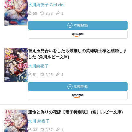
水川綺夜子 Ciel ciel
58
3.73
1
替え玉見合いをしたら最推しの英雄騎士様と結婚しま
した (角川ルビー文庫)
水川綺夜子
51
3.25
4
運命と偽りの花嫁【電子特別版】 (角川ルビー文庫)
水川 綺夜子
33
3.67
1