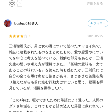
0
詳細をみる
bqdqp016さん
フォロー
4
2025.05.25
三浦瑠麗氏が、男と女の溝について述べたエッセイ集で、
雑誌に連載されたものをまとめたもの。愛や恋愛やについ
てを中心に考えを述べている。難解な部分もあるが、三浦
先生の想いや考え方が理解できた。『孤独の意味も、女で
あることの味わいも』を読んだ時も感じたが、三浦氏には
自分の全てを曝け出せる強さがあり、さまざまな苦難を乗
り越えながらも前に進む行動力はすごいと思う。動画も拝
見しているが、活躍を期待したい。
「この1年は、暇ができたために落語によく通った。人間の
ダメさ加減を、これでもかと詰め込んだ落語に救われてい