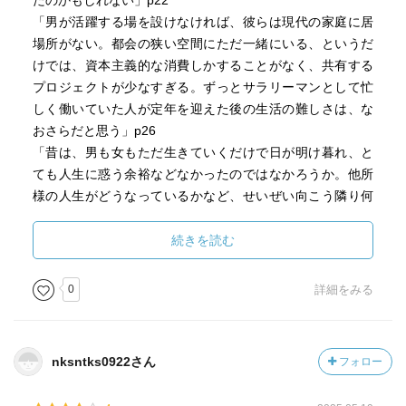
たのかもしれない」p22
「男が活躍する場を設けなければ、彼らは現代の家庭に居
場所がない。都会の狭い空間にただ一緒にいる、というだ
けでは、資本主義的な消費しかすることがなく、共有する
プロジェクトが少なすぎる。ずっとサラリーマンとして忙
しく働いていた人が定年を迎えた後の生活の難しさは、な
おさらだと思う」p26
「昔は、男も女もただ生きていくだけで日が明け暮れ、と
ても人生に惑う余裕などなかったのではなかろうか。他所
様の人生がどうなっているかなど、せいぜい向こう隣り何
軒分しかわからなかったろうし、SNSもなく、他人と比べ
る暇さえ与えられなかった」p27
続きを読む
「ケア労働というのはもともと労働者にとって報酬が高い
職種ではない。大変な仕事でなり手が限られていることも
0
詳細をみる
あり、適当な人は得難い。仕事の質を問えばなおさらのこ
と、細かいところまでよく行き届く人、大切な人や物を任
せられる人、心根の優しい人は値千金の人材である」p38
nksntks0922さん
フォロー
「人生に5年、10年がむしゃらに働く時期があってもよい
が、ある意味ではそれが落ち着いてよかったとさえ思う。