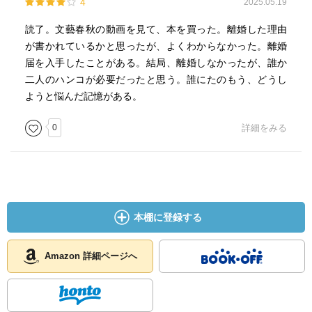
4
2025.05.19
娘と時間を過ごしながら、少し早めに人生の第三の時期に
ついて考えることができたからである」p41
読了。文藝春秋の動画を見て、本を買った。離婚した理由
「自らの感覚を語る上では適切な「言葉」を見出す必要が
が書かれているかと思ったが、よくわからなかった。離婚
ある。伝えるのに適した正確な表現。それに先立ち、自ら
届を入手したことがある。結局、離婚しなかったが、誰か
の感じとったものにきちりと見出され、他者と共有するこ
二人のハンコが必要だったと思う。誰にたのもう、どうし
とも可能になる」p52
ようと悩んだ記憶がある。
「「男と女は最終的に分かり合えないが、それは性によっ
て人生における経験が異なるからであり、過去の経験や自
0
詳細をみる
分の感情で表現し、共有することは無駄であるとは言えな
い」。この一文だけ読んでわかったと言える人は、すでに
幾度かにわたってこうしたテーマを扱う著者に触れたり、
考えたりしたことがある人だろう」p54
「そこへ正義が入ってくるとどうなるか。本来、べき論と
本棚に登録する
表現の多様性とは相性が悪い。べき論を極限まで推し進め
れば、「全ての人が、誤解が何もないように、正しい話法
でもって、この一つの正しい真実を発話すべき」というこ
Amazon 詳細ページへ
とになるから、言葉は痩せていく」p55
「声高な反対者もいるのに、どうして多様性が失われるの
かというと、正義というのは文学とは違って「自ずと明ら