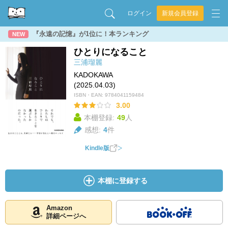
ログイン
新規会員登録
『永遠の記憶』が1位に！本ランキング
NEW
ひとりになること
三浦瑠麗
KADOKAWA
(2025.04.03)
ISBN・EAN:
9784041159484
3.00
本棚登録:
49
人
感想:
4
件
Kindle版
本棚に登録する
Amazon
詳細ページへ