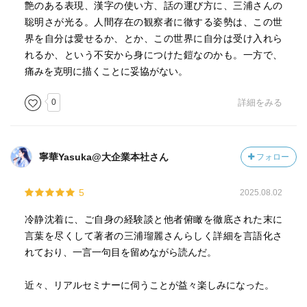
艶のある表現、漢字の使い方、話の運び方に、三浦さんの
聡明さが光る。人間存在の観察者に徹する姿勢は、この世
界を自分は愛せるか、とか、この世界に自分は受け入れら
れるか、という不安から身につけた鎧なのかも。一方で、
痛みを克明に描くことに妥協がない。
0
詳細をみる
寧華Yasuka@大企業本社さん
フォロー
5
2025.08.02
冷静沈着に、ご自身の経験談と他者俯瞰を徹底された末に
言葉を尽くして著者の三浦瑠麗さんらしく詳細を言語化さ
れており、一言一句目を留めながら読んだ。
近々、リアルセミナーに伺うことが益々楽しみになった。