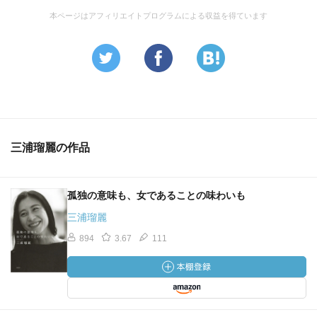
か」なものであり、すなわち「万人が分からなければなら
本ページはアフィリエイトプログラムによる収益を得ています
ない」ものだと考えられがちだからだ。すると、大多数の
人は自分がすぐに理解できないもの、予め知らされていな
いもの、定式表現からの逸脱は、間違っているに違いない
と思い込む」p57
「正義の応酬が続くと、自らとは異なる感性の広がり、知
覚の深度を他者が持っていることを許容し得なくなる。近
年とみに進んだ現象だ。そうやって、物事の感じ方の複雑
三浦瑠麗の作品
さは排除されていくのである」p57
「（コンゴ内戦の性暴力）ノーベル平和賞を受賞した医
師、デニ・ムクウェゲさんが、加害者にきちんと裁きを下
孤独の意味も、女であることの味わいも
すことは、被害者にとって自尊感情を取り戻す重要なプロ
セスに位置付けられると述べておられた。卓見だと思う。
三浦瑠麗
傷ついているのは肉体だけではないからである」p103
894
3.67
111
「彼女たちは私的な暴力の犠牲者ではない。性被害が軽視
され、またそれにまつわるスティグマが存在する人間社会
において、ムクウェゲ医師の述べているように、彼女たち
を内戦の犠牲者としてカウントすべきだという観点は見落