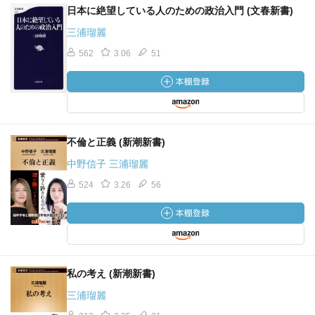
としてはならない」p103
日本に絶望している人のための政治入門 (文春新書)
「恋愛結婚が危機に瀕している理由は、出会いの場が少な
三浦瑠麗
いとかキャリアが忙しいというだけではなくて、そもそも
互いに対等な個人が自尊感情を維持できるような関係性の
562
3.06
51
構築が難しいというところに原因を求めることができるだ
ろう」p134
「ひとえに風の前の塵に同じであるという言葉が、教訓で
はなく段々と安らぎのようなものとして捉えられるように
なっていく。それが歳を取るということなのかもしれな
不倫と正義 (新潮新書)
い」p186
中野信子 三浦瑠麗
「淵に立ってなお目を開けていることこそ、真に世界と繋
がりを持つということなのである」p204
524
3.26
56
私の考え (新潮新書)
三浦瑠麗