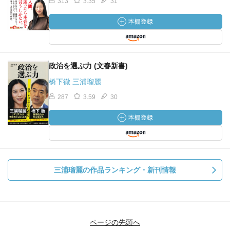
313
3.35
31
政治を選ぶ力 (文春新書)
橋下徹 三浦瑠麗
287
3.59
30
三浦瑠麗の作品ランキング・新刊情報
ページの先頭へ