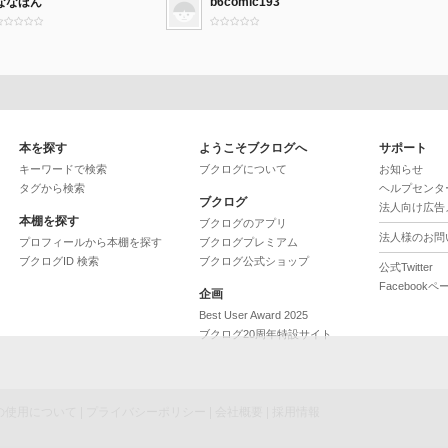
ななほん
b6comic193
本を探す
ようこそブクログへ
サポート
キーワードで検索
ブクログについて
お知らせ
タグから検索
ヘルプセンタ
ブクログ
法人向け広告
本棚を探す
ブクログのアプリ
法人様のお問
プロフィールから本棚を探す
ブクログプレミアム
ブクログID 検索
ブクログ公式ショップ
公式Twitter
Facebookペ
企画
Best User Award 2025
ブクログ20周年特設サイト
ieの使用について
|
プライバシーポリシー
|
会社概要
|
採用情報