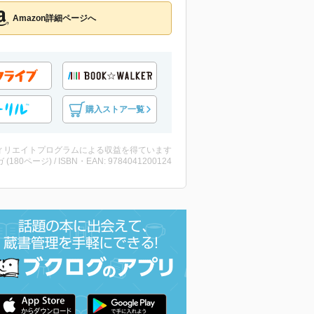
Amazon詳細ページへ
購入ストア一覧
ィリエイトプログラムによる収益を得ています
 (180ページ) / ISBN・EAN: 9784041200124