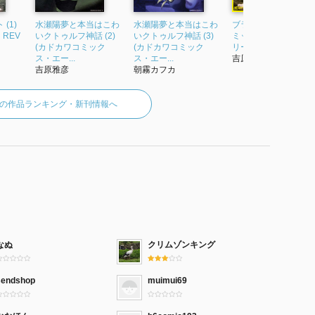
(1)
水瀬陽夢と本当はこわ
水瀬陽夢と本当はこわ
ブラック彼女 1 (MFコ
d REV
いクトゥルフ神話 (2)
いクトゥルフ神話 (3)
ミックス アライブシ
(カドカワコミック
(カドカワコミック
リーズ)
ス・エー...
ス・エー...
吉原雅彦
吉原雅彦
朝霧カフカ
の作品ランキング・新刊情報へ
なぬ
クリムゾンキング
sendshop
muimui69