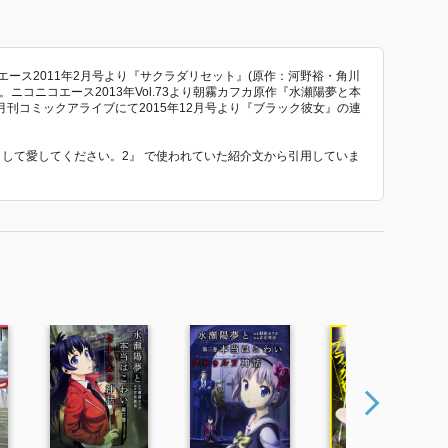
エース2011年2月号より『サクラダリセット』(原作：河野裕・角川
ニコニコエース2013年Vol.73より朝霧カフカ原作『水瀬陽夢と本
刊コミックアライブにて2015年12月号より『ブラック彼女』の連
妹として愛してください。2』 で使われていた紹介文から引用していま