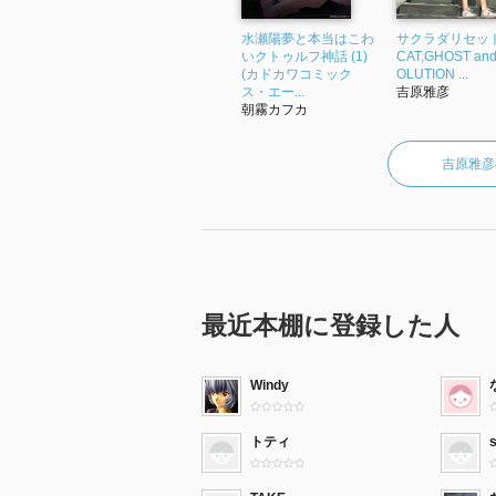
水瀬陽夢と本当はこわ
サクラダリセット 
いクトゥルフ神話 (1)
CAT,GHOST an
(カドカワコミック
OLUTION ...
ス・エー...
吉原雅彦
朝霧カフカ
吉原雅彦
最近本棚に登録した人
Windy
トティ