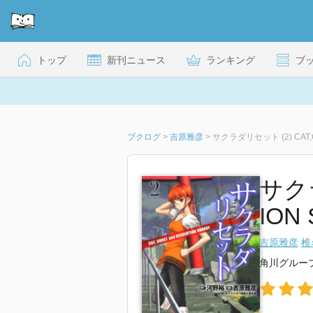
トップ
新刊ニュース
ランキング
ブ
ブクログ
>
吉原雅彦
>
サクラダリセット (2) CAT,G
サクラ
IO
吉原雅彦
椎
角川グルー