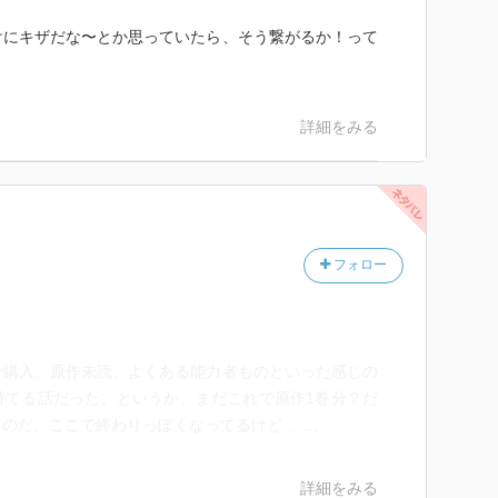
けにキザだな〜とか思っていたら、そう繋がるか！って
詳細をみる
フォロー
で購入。原作未読。よくある能力者ものといった感じの
持てる話だった。というか、まだこれで原作1巻分？だ
ものだ。ここで終わりっぽくなってるけど……。
詳細をみる