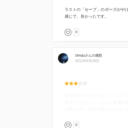
ラストの「セーブ」のポーズがや
感じで、良かったです。
0
chroju
さん
の感想
2012年9月28日
有名作のコミカライズということ
筋立てだけど、どことなく好感の
と思うので、続きを読んでみたい
0