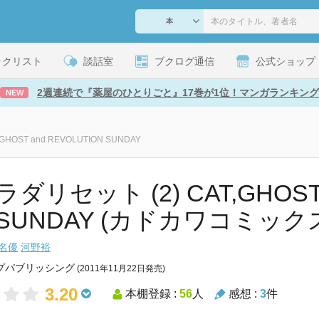
ックリスト
談話室
ブクログ通信
公式ショップ
2週連続で『薬屋のひとりごと』17巻が1位！マンガランキング
NEW
HOST and REVOLUTION SUNDAY
ダリセット (2) CAT,GHOST 
N SUNDAY (カドカワコミッ
名優
河野裕
プパブリッシング
(2011年11月22日発売)
3.20
本棚登録 :
56
人
感想 :
3
件