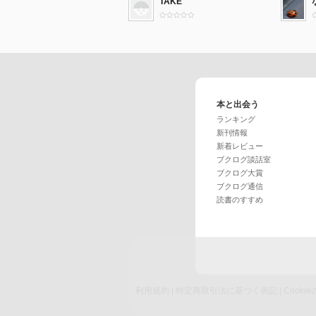
TAKE
本と出会う
ランキング
新刊情報
新着レビュー
ブクログ談話室
ブクログ大賞
ブクログ通信
読書のすすめ
利用規約
|
特定商取引法に基づく表記
|
Cook