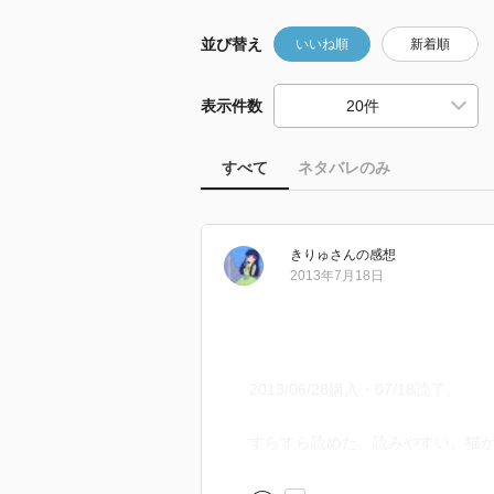
並び替え
いいね順
新着順
表示件数
すべて
ネタバレのみ
きりゅ
さん
の感想
2013年7月18日
2013/06/28購入・07/18読了。
すらすら読めた。読みやすい。猫