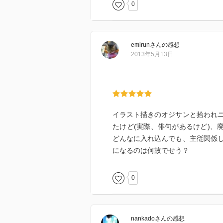
0
emirun
さん
の感想
2013年5月13日
イラスト描きのオジサンと拾われ
たけど(実際、俳句があるけど)、
どんなに入れ込んでも、主従関係
になるのは何故でせう？
0
nankado
さん
の感想