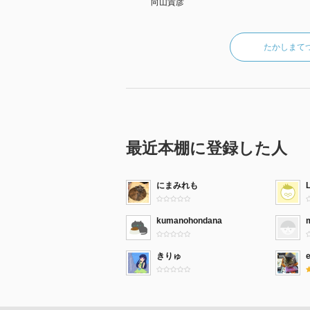
向山貴彦
たかしまて
最近本棚に登録した人
にまみれも
kumanohondana
きりゅ