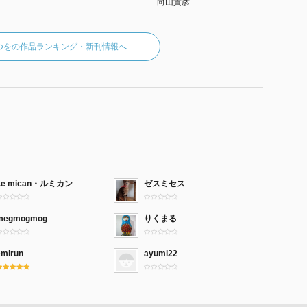
向山貴彦
S)
向山貴彦
つをの作品ランキング・新刊情報へ
Le mican・ルミカン
ゼスミセス
megmogmog
りくまる
emirun
ayumi22