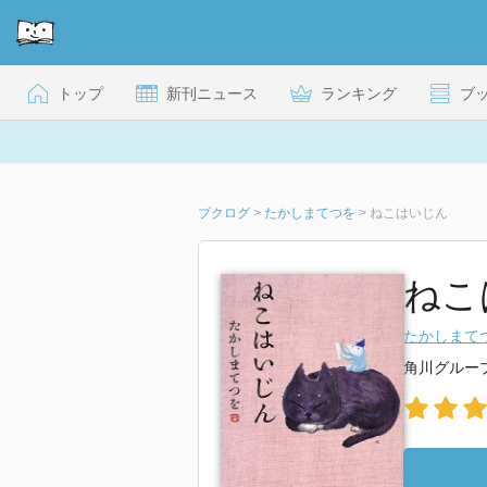
トップ
新刊ニュース
ランキング
ブ
ブクログ
>
たかしまてつを
>
ねこはいじん
ねこ
たかしまて
角川グルー