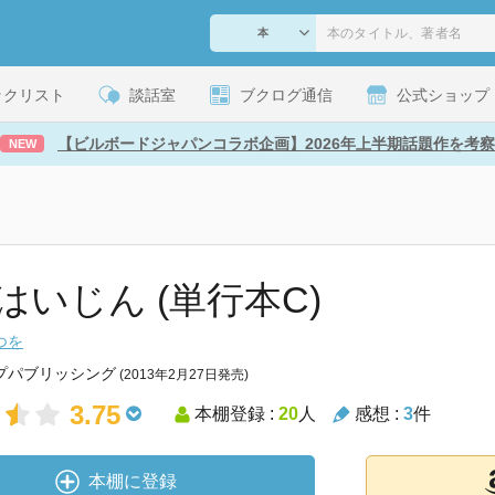
ックリスト
談話室
ブクログ通信
公式ショップ
【ビルボードジャパンコラボ企画】2026年上半期話題作を考察
NEW
はいじん (単行本C)
つを
プパブリッシング
(2013年2月27日発売)
3.75
本棚登録 :
20
人
感想 :
3
件
本棚に登録