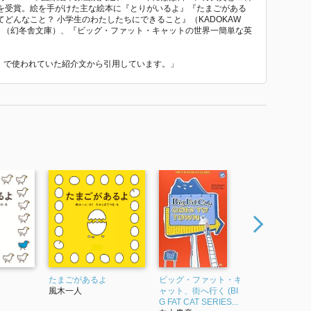
を受賞。絵を手がけた主な絵本に『とりがいるよ』『たまごがある
どんなこと？ 小学生のわたしたちにできること』（KADOKAW
』（幻冬舎文庫）、『ビッグ・ファット・キャットの世界一簡単な英
ト』 で使われていた紹介文から引用しています。」
たまごがあるよ
ビッグ・ファット・キ
ビッグ・ファ
風木一人
ャット、街へ行く (BI
ャットとゴー
G FAT CAT SERIES...
ベニュー (BFC