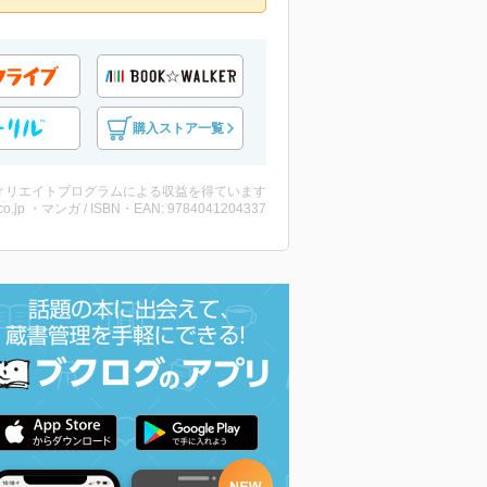
購入ストア一覧
ィリエイトプログラムによる収益を得ています
co.jp ・マンガ / ISBN・EAN: 9784041204337