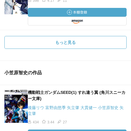
398
4.17
11
もっと見る
小笠原智史の作品
機動戦士ガンダムSEED(1) すれ違う翼 (角川スニーカ
ー文庫)
後藤リウ 富野由悠季 矢立肇 大貫健一 小笠原智史 矢
立肇
434
3.44
27