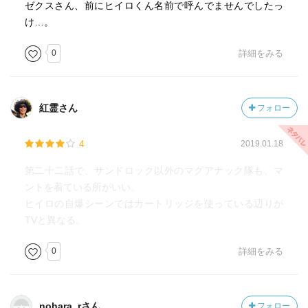
ゼクスさん、前にヒイロくん名前で呼んでませんでしたっ
け…。
0
詳細をみる
紅霊さん
フォロー
4
2019.01.18
第二十二話で、サンドロック以外のマグアナック隊も、マ
ントを着ている所がいい。
ヒイロの自爆シーンではカートリッジを使っている辺りが
TVと異なる。
0
詳細をみる
nohara_rさん
フォロー