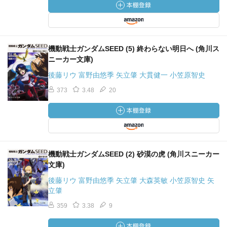
機動戦士ガンダムSEED (5) 終わらない明日へ (角川ス
ニーカー文庫)
後藤リウ 富野由悠季 矢立肇 大貫健一 小笠原智史
373
3.48
20
機動戦士ガンダムSEED (2) 砂漠の虎 (角川スニーカー
文庫)
後藤リウ 富野由悠季 矢立肇 大森英敏 小笠原智史 矢
立肇
359
3.38
9