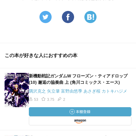
この本が好きな人におすすめの本
新機動戦記ガンダムW フローズン・ティアドロップ
(10) 邂逅の協奏曲 上 (角川コミックス・エース)
隅沢克之 矢立肇 富野由悠季 あさぎ桜 カトキハジメ
53
3.75
2