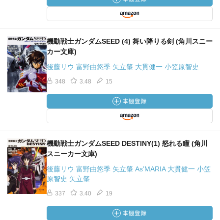
機動戦士ガンダムSEED (4) 舞い降りる剣 (角川スニー
カー文庫)
後藤リウ 富野由悠季 矢立肇 大貫健一 小笠原智史
348
3.48
15
機動戦士ガンダムSEED DESTINY(1) 怒れる瞳 (角川
スニーカー文庫)
後藤リウ 富野由悠季 矢立肇 As’MARIA 大貫健一 小笠
原智史 矢立肇
337
3.40
19