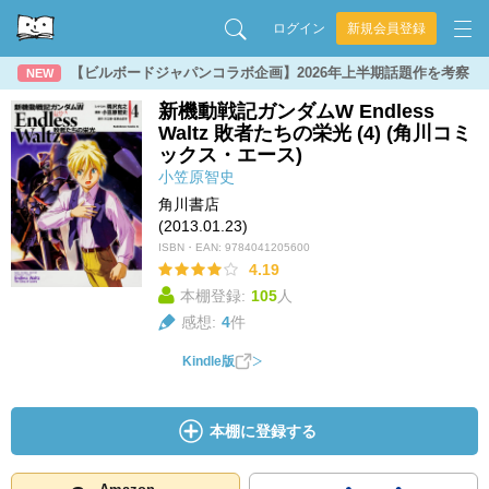
ログイン
新規会員登録
【ビルボードジャパンコラボ企画】2026年上半期話題作を考察
NEW
新機動戦記ガンダムW Endless
Waltz 敗者たちの栄光 (4) (角川コミ
ックス・エース)
小笠原智史
角川書店
(2013.01.23)
ISBN・EAN:
9784041205600
4.19
本棚登録:
105
人
感想:
4
件
Kindle版
本棚に登録する