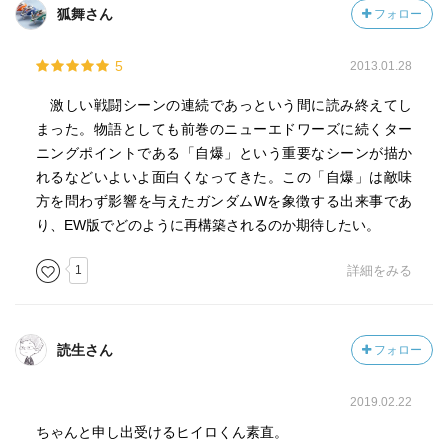
狐舞さん
フォロー
5
2013.01.28
激しい戦闘シーンの連続であっという間に読み終えてし
まった。物語としても前巻のニューエドワーズに続くター
ニングポイントである「自爆」という重要なシーンが描か
れるなどいよいよ面白くなってきた。この「自爆」は敵味
方を問わず影響を与えたガンダムWを象徴する出来事であ
り、EW版でどのように再構築されるのか期待したい。
1
詳細をみる
読生さん
フォロー
2019.02.22
ちゃんと申し出受けるヒイロくん素直。