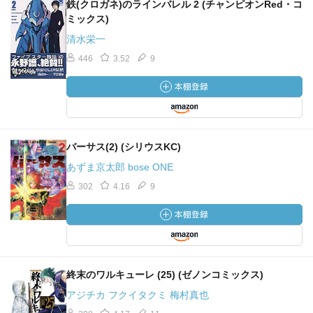
鉄(クロガネ)のラインバレル 2 (チャンピオンRed・コ
ミックス)
清水栄一
446
3.52
9
バーサス(2) (シリウスKC)
あずま京太郎 bose ONE
302
4.16
9
終末のワルキューレ (25) (ゼノンコミックス)
アジチカ フクイタクミ 梅村真也