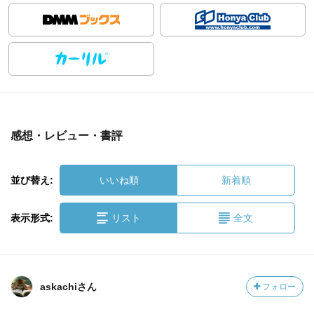
感想・レビュー・書評
並び替え:
いいね順
新着順
表示形式:
リスト
全文
askachiさん
フォロー