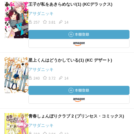
王子が私をあきらめない!(1) (KCデラックス)
アサダニッキ
257
3.81
14
星上くんはどうかしている(1) (KC デザート)
アサダニッキ
240
3.72
14
青春しょんぼりクラブ 2 (プリンセス・コミックス)
アサダニッキ