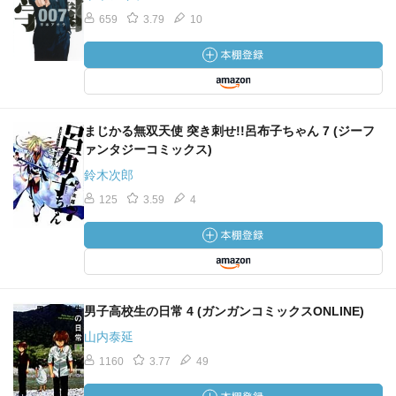
659
3.79
10
まじかる無双天使 突き刺せ!!呂布子ちゃん 7 (ジーフ
ァンタジーコミックス)
鈴木次郎
125
3.59
4
男子高校生の日常 4 (ガンガンコミックスONLINE)
山内泰延
1160
3.77
49