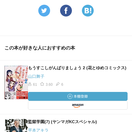
この本が好きな人におすすめの本
もうすこしがんばりましょう 2 (花とゆめコミックス)
山口舞子
61
3.60
6
監獄学園(7) (ヤンマガKCスペシャル)
平本アキラ