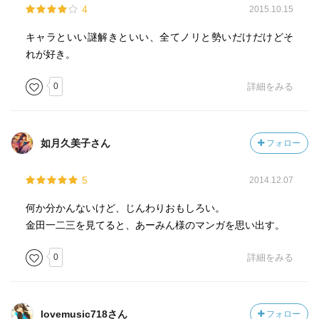
4
2015.10.15
キャラといい謎解きといい、全てノリと勢いだけだけどそ
れが好き。
0
詳細をみる
如月久美子さん
フォロー
5
2014.12.07
何か分かんないけど、じんわりおもしろい。
金田一二三を見てると、あーみん様のマンガを思い出す。
0
詳細をみる
lovemusic718さん
フォロー