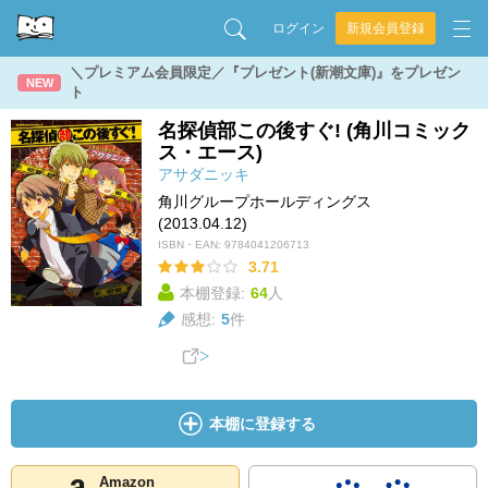
ログイン
新規会員登録
＼プレミアム会員限定／『プレゼント(新潮文庫)』をプレゼン
NEW
ト
名探偵部この後すぐ! (角川コミック
ス・エース)
アサダニッキ
角川グループホールディングス
(2013.04.12)
ISBN・EAN:
9784041206713
3.71
本棚登録:
64
人
感想:
5
件
本棚に登録する
Amazon