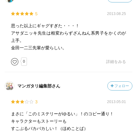
5
2013.08.25
思った以上にギャグすぎた・・・！
アサダニッキ先生は相変わらずざんねん系男子をかくのが
上手。
金田一二三先輩が愛らしい。
0
詳細をみる
マンガタリ編集部さん
フォロー
3
2013.05.01
まさに「このミステリーがゆるい」！のコピー通り！
キャラクターもストーリーも
すこぶるバカバカしい！（ほめことば）