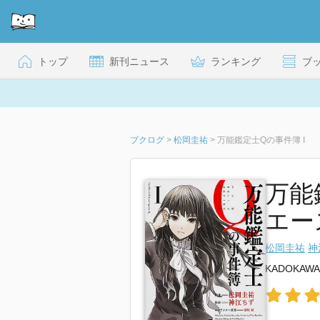
トップ
新刊ニュース
ランキング
ブ
ブクログ
>
松岡圭祐
>
万能鑑定士Qの事件簿 I
万能
エー
松岡圭祐
神
KADOKAWA