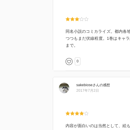
同名小説のコミカライズ。都内各
つつもまだ伏線程度。1巻はキャ
まで。
0
sakebiose
さん
の感想
2017年7月2日
内容が面白いのは当然として、絵