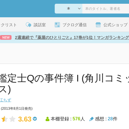
ックリスト
談話室
ブクログ通信
公式ショップ
2週連続で『薬屋のひとりごと』17巻が1位！マンガランキング
NEW
鑑定士Qの事件簿 I (角川コ
ス)
江ちず
(2013年8月1日発売)
3.63
本棚登録 :
576
人
感想 :
28
件