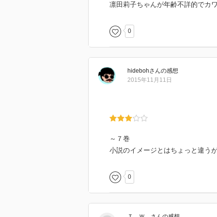
凛田莉子ちゃんが年齢不詳的でカ
0
hideboh
さん
の感想
2015年11月11日
～７巻
小説のイメージとはちょっと違う
0
Ｔ．Ｗ．
さん
の感想