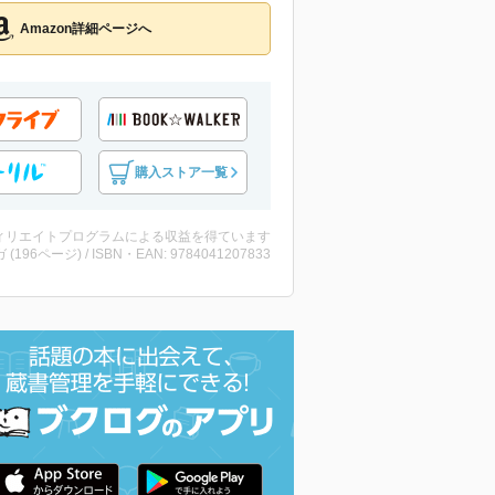
Amazon詳細ページへ
購入ストア一覧
ィリエイトプログラムによる収益を得ています
 (196ページ) / ISBN・EAN: 9784041207833