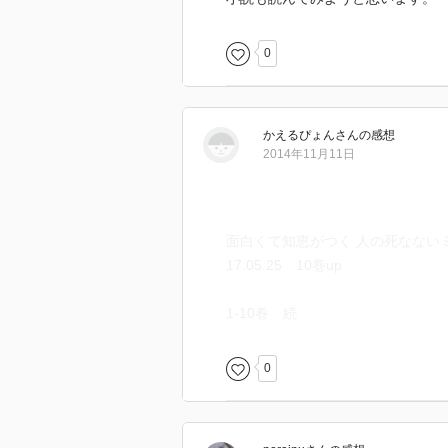
0
かえるぴょん
さん
の感想
2014年11月11日
面白くて知恵がつく 人の死なない
17.05.25 10巻up
1-10巻 続
0