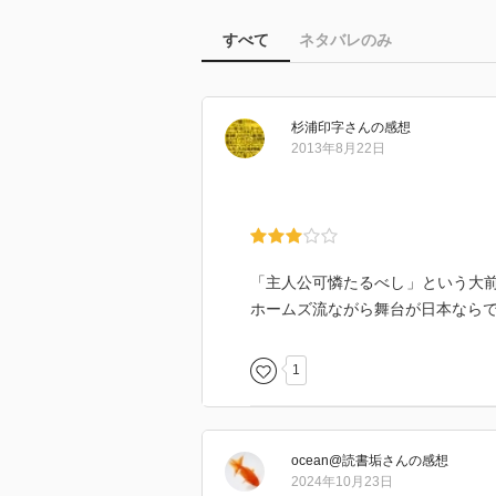
すべて
ネタバレのみ
杉浦印字
さん
の感想
2013年8月22日
「主人公可憐たるべし」という大
ホームズ流ながら舞台が日本なら
1
ocean@読書垢
さん
の感想
2024年10月23日