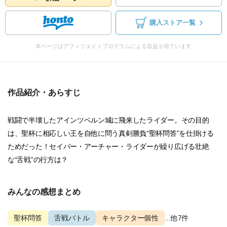
購入ストア一覧
本ページはアフィリエイトプログラムによる収益を得ています
作品紹介・あらすじ
戦闘で半壊したアインツベルン城に飛来したライダー。その目的
は、聖杯に相応しい王を自他に問う真剣勝負“聖杯問答”を仕掛ける
ためだった！セイバー・アーチャー・ライダーが繰り広げる壮絶
な“舌戦”の行方は？
みんなの感想まとめ
聖杯問答
舌戦バトル
キャラクター個性
...他7件