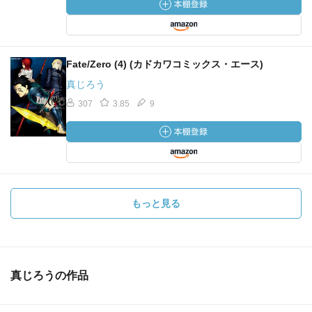
Fate/Zero (4) (カドカワコミックス・エース)
真じろう
307
3.85
9
もっと見る
真じろうの作品