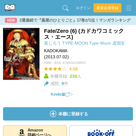
ログイン
新規会員登録
2週連続で『薬屋のひとりごと』17巻が1位！マンガランキング
NEW
Fate/Zero (6) (カドカワコミック
ス・エース)
真じろう
TYPE-MOON
Type-Moon
虚淵玄
KADOKAWA
(2013.07.02)
ISBN・EAN:
9784041208007
4.08
本棚登録:
230
人
感想:
9
件
Kindle版
本棚に登録する
Amazon
詳細ページへ