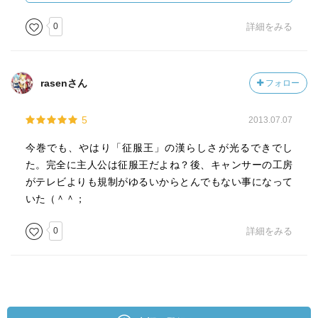
しっかりパートナーのことを見ていて、その実績を評価し
褒めるトコロは褒めている。
0
詳細をみる
アーチャーのように、自由にさせるのも器の大きさと言え
るけど、
やっぱ臣下の仕事はちゃんと把握して評価し、コミュニケ
rasenさん
フォロー
ーションを取らないとね。信頼が築けないよ。＜実はウェ
イバーのほうがマスターなんだけど、そうは見えないから
5
2013.07.07
さｗ
とにかく、ライダーの魅力と器の集大成が、ＥＸＴＲＡ級
今巻でも、やはり「征服王」の漢らしさが光るできでし
宝具「王の軍勢」だろうからね。
た。完全に主人公は征服王だよね？後、キャンサーの工房
軍勢の中の戦士たちも、なんかいろいろ凄そうなのがいた
がテレビよりも規制がゆるいからとんでもない事になって
よ。
いた（＾＾；
彼らの物語も、ちょっと覗いてみたいね。
0
詳細をみる
あと、今回のもう一つの見どころは・・・・・・キャスタ
ーの工房。
まぁ、見どころというか、見ちゃいけないトコロという
か・・・・・・。
酷かったね。(-。-|||)＜絵師さん、力入れすぎだよ。(-"-;)