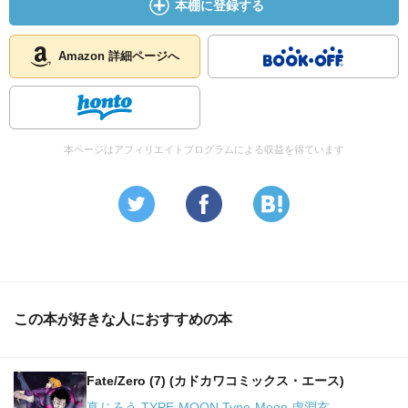
本棚に登録する
キャスター自身も見ていないけど、存在感はあったよ。(-.-)
凛のエピソードも、あんまし気持ちいいモンじゃなかった
Amazon 詳細ページへ
し。＜雁夜おじさんは・・・・・・・もうなんだかいろい
ろ終わってるし。(-"-;)
いやぁ、原作者・・・・・・というか、原作著者も大概だ
けど、絵師さんの方も人間の闇の部分描かせたらＥＸＴＲ
本ページはアフィリエイトプログラムによる収益を得ています
Ａだね。
一度、虚淵玄原作のオリジナル漫画を、真じろうに描いて
ほしいものである。
相当、ぶっ飛んだ漫画だ完成しそうだ。
なにはともあれ、次巻では対キャスターの総力戦だよね。
＜プラス、アーチャーとバーサーカーの空中戦。
この本が好きな人におすすめの本
楽しみですよ。
Fate/Zero (7) (カドカワコミックス・エース)
真じろう TYPE-MOON Type-Moon 虚淵玄