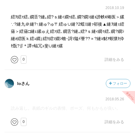
2018.10.19
繧ｦ繧ｧ繧､繝舌?縺｡繧?ｓ縺ｨ繝ｩ繧､繝?繝ｼ縺ｮ謗帙¢蜷医＞縲
∵?縺九＠縺?↑縺ゅ?ゅ〒繧ゅ∪縺?2蟷ｴ縺ｯ邨後▲縺ｦ縺ｪ繧
薙＞繧薙□縺ｪ縲ゅえ繧ｧ繧､繝舌?縺｡繧?ｓ縺ｨ繝ｩ繧､繝?繝ｼ
縺ｫ繧医ｋ繧ｭ繝｣繧ｹ繧ｿ繝ｼ蟾･謌ｿ隘ｲ謦??∝?縺ｮ豺ｱ螟懷ｾ伜
ｾ翫?∬＊譚ｯ蝠冗ｭ斐∪縺ｧ縲
0
詳細をみる
loさん
フォロー
2018.05.26
読み返し。表紙のギルの表情、ポーズ、何もかもが良い。
0
詳細をみる