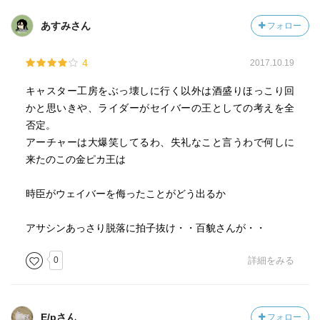
あすみさん
フォロー
4
2017.10.19
キャスター工房をぶっ壊しに行く以外は酒盛りほっこり回
かと思いきや、ライダーがセイバーの王としての考えを全
否定。
アーチャーは大爆笑してるわ、失礼なこと言うわで何しに
来たのこの金ピカ王は
時臣がウェイバーを侮ったことがどう出るか
アサシンあっさり脱落に拍子抜け・・百貌さんが・・
0
詳細をみる
E/pさん
フォロー