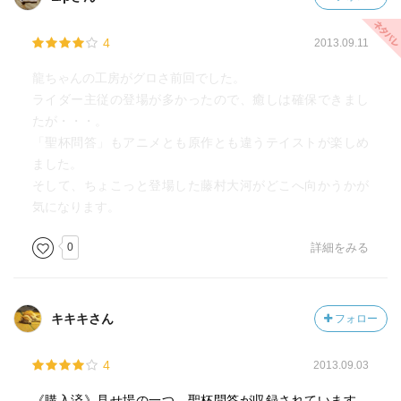
4
2013.09.11
龍ちゃんの工房がグロさ前回でした。
ライダー主従の登場が多かったので、癒しは確保できまし
たが・・・。
「聖杯問答」もアニメとも原作とも違うテイストが楽しめ
ました。
そして、ちょこっと登場した藤村大河がどこへ向かうかが
気になります。
0
詳細をみる
キキキさん
フォロー
4
2013.09.03
《購入済》見せ場の一つ、聖杯問答が収録されています。