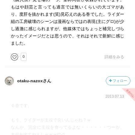
もはや顔芸と言っても過言では無いくらいの大ゴマがあ
り、度肝を抜かれます(笑)見応えのある巻でした。ライダー
組の工房破壊のシーンは漫画ならではの表現(主にグロ)が少
し過激に感じられますが、他媒体ではちょっと補完しづら
かったイメージだとは思うので、それはそれで新鮮に感じ
ました。
0
詳細をみる
otaku-nazoxさん
フォロー
2013.07.13
６巻です。
もう、ライダーが主役で良いんじゃね？ｗ
なんか、完全に主役を食ってるよな・・・・・・つーか、
主役が出てねえしｗｗｗ(^-^;