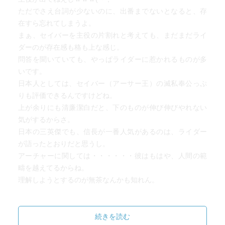
ただでさえ台詞が少ないのに、出番までないとなると、存
在すら忘れてしまうよ。
まぁ、セイバーを主役の片割れと考えても、まだまだライ
ダーのが存在感も格も上な感じ。
問答を聞いていても、やっぱライダーに惹かれるものが多
いです。
日本人としては、セイバー（アーサー王）の滅私奉公っぷ
りも評価できるんですけどね。
上が余りにも清廉潔白だと、下のものが伸び伸びやれない
気がするからさ。
日本の三英傑でも、信長が一番人気があるのは、ライダー
が語ったとおりだと思うし。
アーチャーに関しては・・・・・・彼はもはや、人間の範
疇を越えてるからね。
理解しようとするのが無茶なんかも知れん。
今回は、ライダーとウェイバーを見ていても、ライダーの
器の大きさを感じさせるよ。
続きを読む