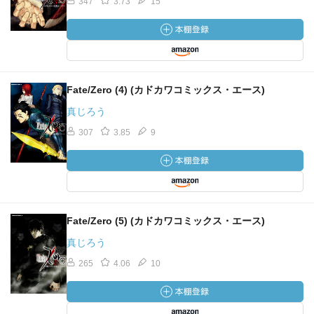
347
3.73
15
Fate/Zero (4) (カドカワコミックス・エース)
真じろう
307
3.85
9
Fate/Zero (5) (カドカワコミックス・エース)
真じろう
265
4.06
10