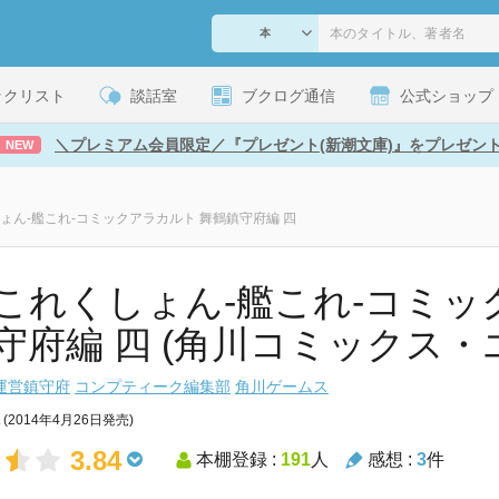
ックリスト
談話室
ブクログ通信
公式ショップ
＼プレミアム会員限定／『プレゼント(新潮文庫)』をプレゼン
NEW
ょん‐艦これ‐コミックアラカルト 舞鶴鎮守府編 四
これくしょん‐艦これ‐コミッ
守府編 四 (角川コミックス・
運営鎮守府
コンプティーク編集部
角川ゲームス
(2014年4月26日発売)
3.84
本棚登録 :
191
人
感想 :
3
件