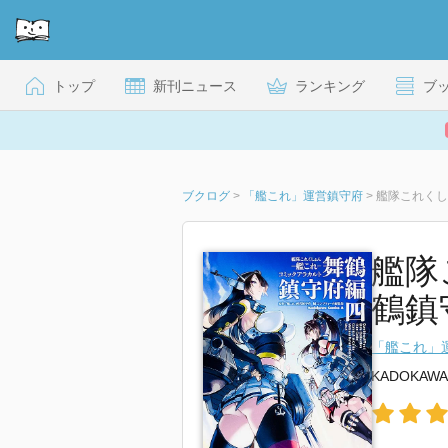
トップ
新刊ニュース
ランキング
ブ
ブクログ
>
「艦これ」運営鎮守府
>
艦隊これくし
艦隊
鶴鎮
「艦これ」
KADOKAWA