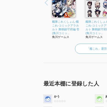
艦隊これくしょん‐艦
艦隊これくしょん
これ‐コミックアラカ
これ‐コミックア
ルト 舞鶴鎮守府編 壱
ルト 舞鶴鎮守府
(角川コミッ...
(角川コミッ...
角川ゲームス
角川ゲームス
「艦これ」運営
最近本棚に登録した人
かう
j