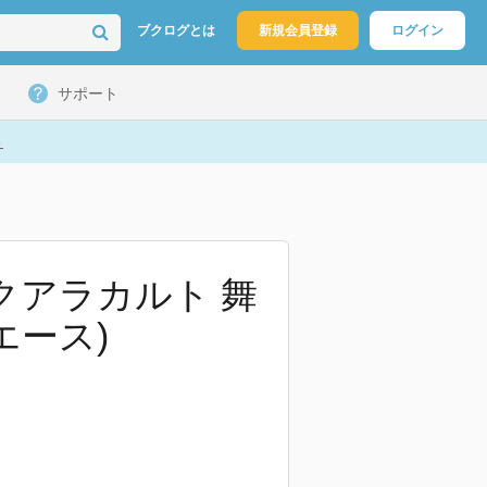
ブクログとは
新規会員登録
ログイン
サポート
ト
クアラカルト 舞
エース)