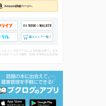
Amazon詳細ページへ
購入ストア一覧
ィリエイトプログラムによる収益を得ています
ガ (162ページ) / ISBN・EAN: 9784041211250