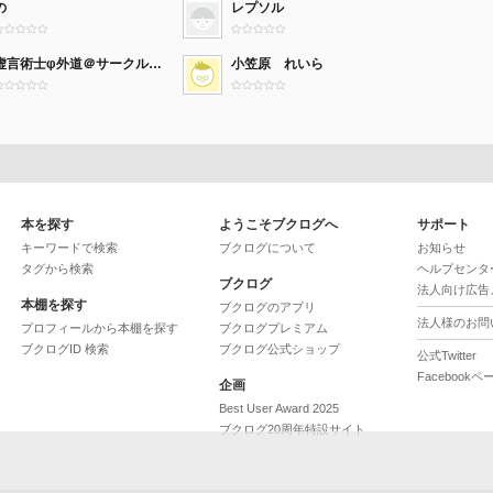
の
レプソル
虚言術士φ外道＠サークル燕石彼岸花阿衡
小笠原 れいら
本を探す
ようこそブクログへ
サポート
キーワードで検索
ブクログについて
お知らせ
タグから検索
ヘルプセンタ
ブクログ
法人向け広告
本棚を探す
ブクログのアプリ
法人様のお問
プロフィールから本棚を探す
ブクログプレミアム
ブクログID 検索
ブクログ公式ショップ
公式Twitter
Facebookペ
企画
Best User Award 2025
ブクログ20周年特設サイト