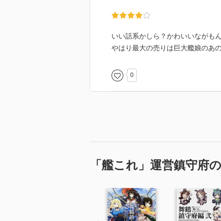
いい話系かしら？かわいいながも
やはり最大の売りは巨大艦娘のあ
0
「艦これ」運営鎮守府