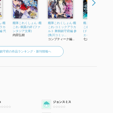
‐艦
艦隊これくしょん -艦
艦隊これくしょん‐艦
艦これなのです! 艦隊
ラカ
これ- 鶴翼の絆 (ファ
これ‐コミックアラカ
これくしょん -艦これ
編 弐
ンタジア文庫)
ルト 舞鶴鎮守府編 参
(ドラゴンコミックス
内田弘樹
(角川コミッ...
エイジ)
コンプティーク編...
七六
鎮守府の作品ランキング・新刊情報へ
k
ジョンスミス