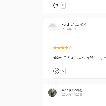
0
yossino
さん
の感想
2014年5月13日
艦娘が巨大ロボみたいな設定にな
0
aktio
さん
の感想
2014年4月29日