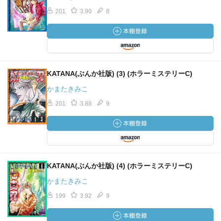
201
3.90
8
KATANA(ぶんか社版) (3) (ホラーミステリーC)
かまたきみこ
201
3.88
9
KATANA(ぶんか社版) (4) (ホラーミステリーC)
かまたきみこ
199
3.92
9