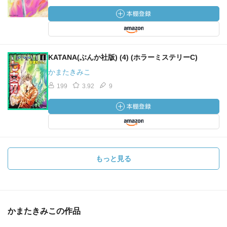
KATANA(ぶんか社版) (4) (ホラーミステリーC)
かまたきみこ
199
3.92
9
もっと見る
かまたきみこの作品