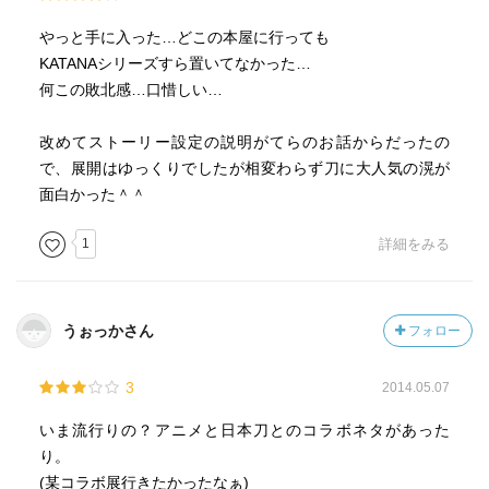
やっと手に入った…どこの本屋に行っても
KATANAシリーズすら置いてなかった…
何この敗北感…口惜しい…
改めてストーリー設定の説明がてらのお話からだったの
で、展開はゆっくりでしたが相変わらず刀に大人気の滉が
面白かった＾＾
1
詳細をみる
うぉっかさん
フォロー
3
2014.05.07
いま流行りの？アニメと日本刀とのコラボネタがあった
り。
(某コラボ展行きたかったなぁ)