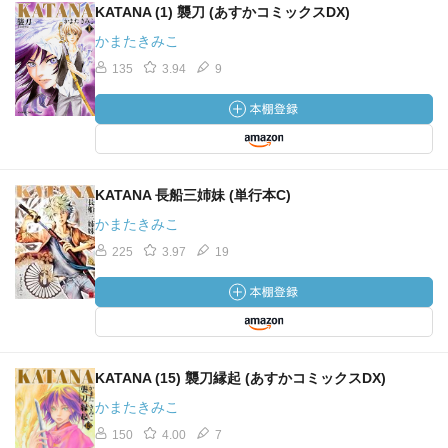
KATANA (1) 襲刀 (あすかコミックスDX)
かまたきみこ
135
3.94
9
KATANA 長船三姉妹 (単行本C)
かまたきみこ
225
3.97
19
KATANA (15) 襲刀縁起 (あすかコミックスDX)
かまたきみこ
150
4.00
7