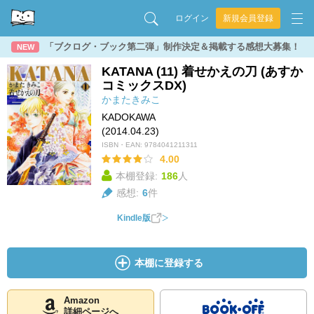
ログイン
新規会員登録
「ブクログ・ブック第二弾」制作決定＆掲載する感想大募集！
NEW
KATANA (11) 着せかえの刀 (あすか
コミックスDX)
かまたきみこ
KADOKAWA
(2014.04.23)
ISBN・EAN:
9784041211311
4.00
本棚登録:
186
人
感想:
6
件
Kindle版
本棚に登録する
Amazon
詳細ページへ