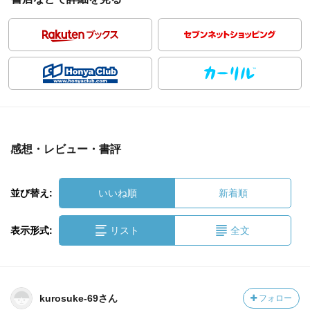
感想・レビュー・書評
並び替え:
いいね順
新着順
表示形式:
リスト
全文
kurosuke-69さん
フォロー