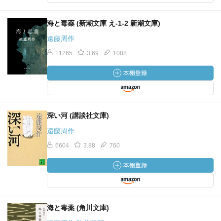
海と毒薬 (新潮文庫 え-1-2 新潮文庫)
遠藤周作
11265
3.69
1088
深い河 (講談社文庫)
遠藤周作
6604
3.88
760
海と毒薬 (角川文庫)