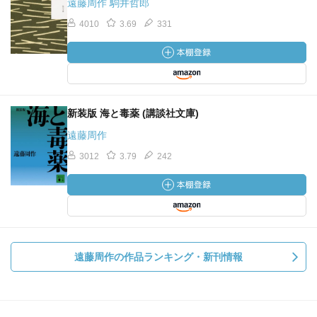
遠藤周作 駒井哲郎
4010
3.69
331
新装版 海と毒薬 (講談社文庫)
遠藤周作
3012
3.79
242
遠藤周作の作品ランキング・新刊情報