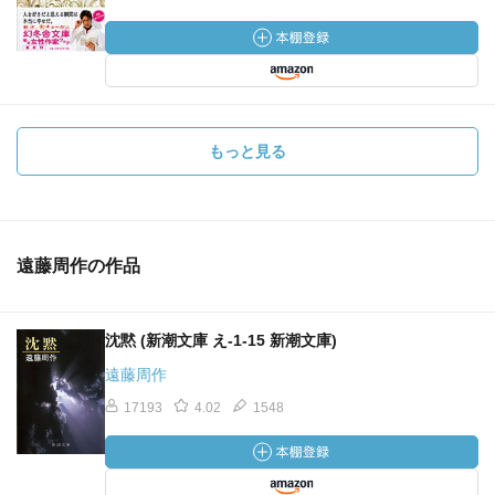
もっと見る
遠藤周作の作品
沈黙 (新潮文庫 え-1-15 新潮文庫)
遠藤周作
17193
4.02
1548