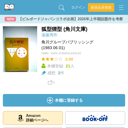
ログイン
新規会員登録
【ビルボードジャパンコラボ企画】2026年上半期話題作を考察
NEW
狐型狸型 (角川文庫)
遠藤周作
角川グループパブリッシング
(1983.06.01)
ISBN・EAN:
9784041245132
3.00
本棚登録:
21
人
感想:
2
件
本棚に登録する
Amazon
詳細ページへ