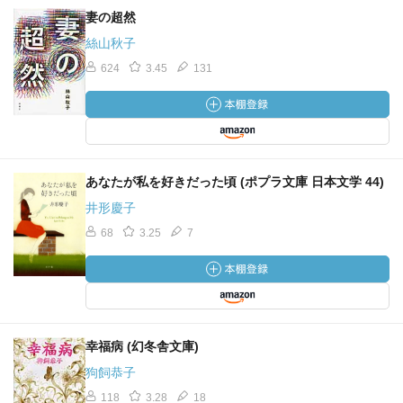
妻の超然
絲山秋子
624
3.45
131
あなたが私を好きだった頃 (ポプラ文庫 日本文学 44)
井形慶子
68
3.25
7
幸福病 (幻冬舎文庫)
狗飼恭子
118
3.28
18