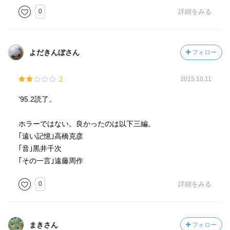
近所の工事現場の音に耐えられず、友人の持つ山奥の別荘
0
詳細をみる
に滞在し執筆作業を行う事にした作家。一人きりの別荘は
あまりに静かで次第にあらゆる妄想が膨らみ…｡途中までは
ホラーらしい演出もあるが、心霊云々ではなく自然の圧倒
よだきんぼさん
フォロー
的存在感に対する一生物の小ささ弱さを表した孤独感恐怖
の物語か
2
2015.10.11
河野多恵子「雪」
'95.2読了。
雪への恐怖と屈折した母との因縁を抱える女。父親の不貞
と狂った母、その歪みを受け死児と同じ名前を付けられ年
ホラーではない。良かったのは以下三編。
齢も変えられた、血の繋がらぬ娘…。関係性が少しごちゃ
｢遠い記憶｣高橋克彦
まぜになり分かりにくい点はあるが、母娘の奇妙な依存関
｢音｣黒井千次
係、死児の取り憑いたかのようなラスト主人公の言動は静
｢その一言｣遠藤周作
かな恐怖を呼ぶ
0
詳細をみる
澁澤龍彦「髑髏盃」
盃への収集癖を拗らせた一人の盲人の物語。死者を辱める
髑髏盃の呪いでも良さそうな所、過去命を落とした使用人
まきさん
フォロー
の息子の怨念の可能性も…の点は蛇足のような気も