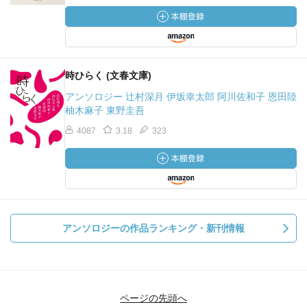
時ひらく (文春文庫)
アンソロジー 辻村深月 伊坂幸太郎 阿川佐和子 恩田陸
柚木麻子 東野圭吾
4087
3.18
323
アンソロジーの作品ランキング・新刊情報
ページの先頭へ