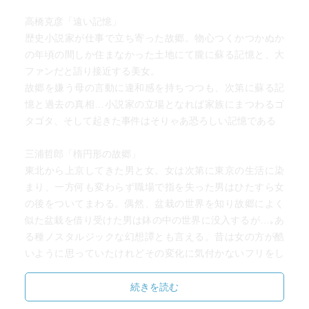
高橋克彦「遠い記憶」
歴史小説家が仕事で立ち寄った故郷。物心つくかつかぬか
の年頃の間しか住まなかった土地にて朧に蘇る記憶と、大
ファンだと語り接近する美女。
故郷を嫌う母の言動に違和感を持ちつつも、次第に蘇る記
憶と過去の真相…小説家の立場となれば家族にまつわるゴ
タゴタ、そして起きた事件はそりゃあ恐ろしい記憶である
三浦哲郎「楕円形の故郷」
東北から上京してきた男と女。女は次第に東京の生活に染
まり、一方何も変わらず職場で指を失った男はひたすら女
の後をついてまわる。偶然、盆栽の世界を知り故郷によく
似た盆栽を借り受けた男は鉢の中の世界に没入するが…｡あ
る種ノスタルジックな幻想譚とも言える。昔は女の方が酷
いように思っていたけれどその変化に気付かないフリをし
て追いかけ続ける男の愚直さもちょっとしんどい
続きを読む
黒井千次「音」