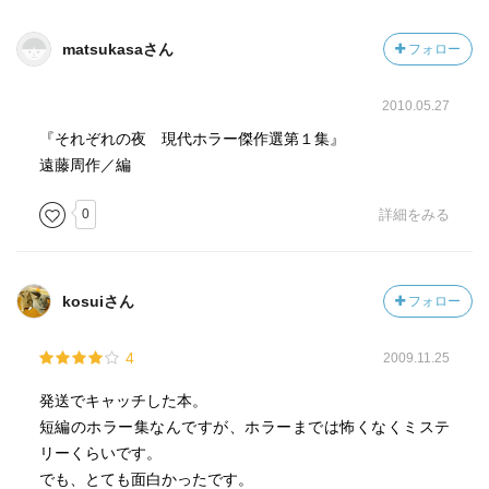
遠藤周作「その一言」
matsukasaさん
フォロー
「死んでしまえ」という願いが叶ってしまう、という不安
を抱える妻の告白。嫌な感覚を覚えつつもすっかりと忘
2010.05.27
れ、気付かぬ妻の姿に調子に乗り不貞を楽しむ夫。しかし
『それぞれの夜 現代ホラー傑作選第１集』
不倫相手のホステスは段々とつれなくなり、不調ばかり訴
遠藤周作／編
える。不調は嘘であり浮気をしているのでは、と男は疑う
も実は…｡結論としては浮気良くない
0
詳細をみる
kosuiさん
フォロー
4
2009.11.25
発送でキャッチした本。
短編のホラー集なんですが、ホラーまでは怖くなくミステ
リーくらいです。
でも、とても面白かったです。