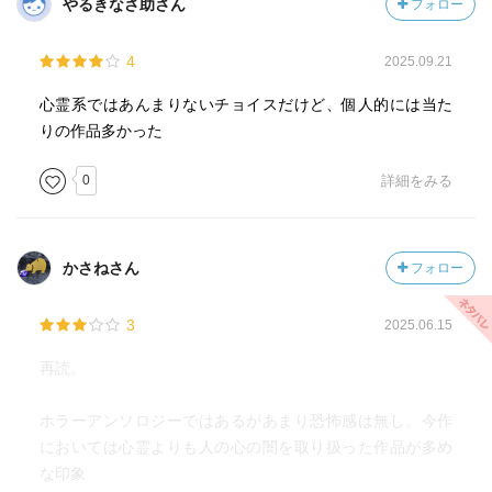
やるきなさ助さん
フォロー
4
2025.09.21
心霊系ではあんまりないチョイスだけど、個人的には当た
りの作品多かった
0
詳細をみる
かさねさん
フォロー
3
2025.06.15
再読。
ホラーアンソロジーではあるがあまり恐怖感は無し。今作
においては心霊よりも人の心の闇を取り扱った作品が多め
な印象