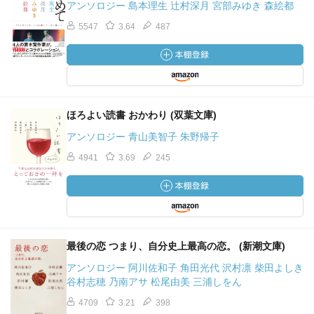
アンソロジー 島本理生 辻村深月 宮部みゆき 森絵都
5547
3.64
487
ほろよい読書 おかわり (双葉文庫)
アンソロジー 青山美智子 朱野帰子
4941
3.69
245
最後の恋 つまり、自分史上最高の恋。 (新潮文庫)
アンソロジー 阿川佐和子 角田光代 沢村凛 柴田よしき
谷村志穂 乃南アサ 松尾由美 三浦しをん
4709
3.21
398