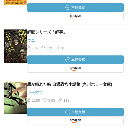
師匠シリーズ「師事」
ウニ
174
3.95
18
霧が晴れた時 自選恐怖小説集 (角川ホラー文庫)
小松左京
1188
3.83
113