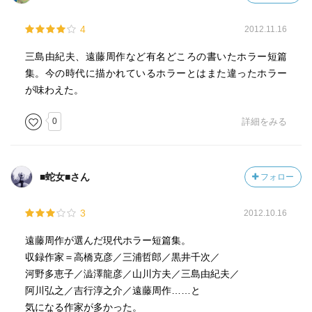
4
2012.11.16
山川方夫「お守り」
同じ間取りに同じような家族構成で住む、団地に暮らす
三島由紀夫、遠藤周作など有名どころの書いたホラー短篇
人々。同じ建物に詰められた人々はドッペルゲンガーのよ
集。今の時代に描かれているホラーとはまた違ったホラー
うに似通って…。世にも奇妙な物語的なジワジワと来るい
が味わえた。
やな怖さがある。ある意味時代性が出ているというか。今
ならタワマン文学？
0
詳細をみる
三島由紀夫「怪物」
悪逆非道を繰り返してきた怪物のような男が脳梗塞に倒
■蛇女■さん
フォロー
れ、肉体の檻に閉じ込められる。因果応報なのだが、身動
きが取れないまま幼児に構い付けられるシーン等は地味に
3
2012.10.16
怖い() どれだけ酷い人間でも主観でままならなさを見せつ
けられると共感はあるのだな…と感心する(まあ最後まで酷
遠藤周作が選んだ現代ホラー短篇集。
い人間だが)
収録作家＝高橋克彦／三浦哲郎／黒井千次／
河野多恵子／澁澤龍彦／山川方夫／三島由紀夫／
阿川弘之「浴室」
阿川弘之／吉行淳之介／遠藤周作……と
宿泊していたホテルの鍵が見つからない所から始まる。男
気になる作家が多かった。