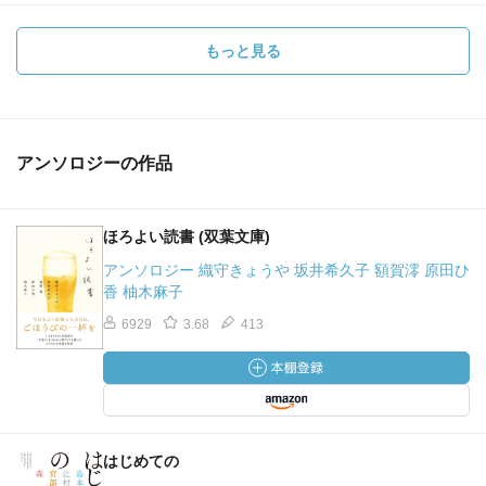
もっと見る
アンソロジーの作品
ほろよい読書 (双葉文庫)
アンソロジー 織守きょうや 坂井希久子 額賀澪 原田ひ
香 柚木麻子
6929
3.68
413
はじめての