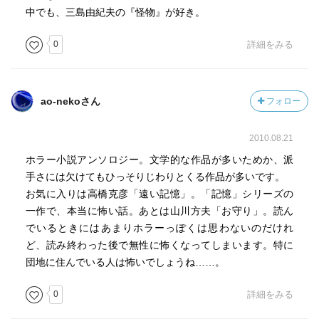
は家庭を持っているが、妻とは別に関係を持った女がい
中でも、三島由紀夫の『怪物』が好き。
る。鍵を持っていったのは女か？部屋に隠れているので
は？と思う出来事がありつつもその場にはいない。そして
0
詳細をみる
電話がかかり、女が産婦人科にかかっている事、局部から
の不正出血があったという話と浴室の排水溝から垂れる赤
錆色の水の対比が不吉な感覚を残すがそれ以上は語られな
ao-nekoさん
フォロー
い。怖さよりもいやな感じが強い
2010.08.21
吉行淳之介「埋葬」
このアンソロジーの中では一番印象に残る作品。主人公は
ホラー小説アンソロジー。文学的な作品が多いためか、派
結核療養所の入院患者から頼まれ雌猫を預かる。その後、
手さには欠けてもひっそりじわりとくる作品が多いです。
自殺した患者から遺書のような手紙が届き、猫を預かって
お気に入りは高橋克彦「遠い記憶」。「記憶」シリーズの
ほしいという頼みは信頼以上の好意を持たれていたので
一作で、本当に怖い話。あとは山川方夫「お守り」。読ん
は、自殺の原因は失恋ではないかというざらりとした嫌な
でいるときにはあまりホラーっぽくは思わないのだけれ
感覚。そして家の中を伺うように往復運動を繰り返す死者
ど、読み終わった後で無性に怖くなってしまいます。特に
の妹。眠っているうちに押し潰し死なせてしまった子猫達
団地に住んでいる人は怖いでしょうね……。
を密かに埋葬した秘密…身近の家族にも言えない事が積み
0
詳細をみる
重なる嫌な感覚。ヒヤリとする嫌さと恐ろしさが積み重な
る物語