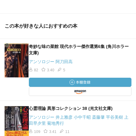
この本が好きな人におすすめの本
奇妙な味の菜館 現代ホラー傑作選第6集 (角川ホラー
文庫)
アンソロジー 阿刀田高
82
3.40
5
心霊理論 異形コレクション 38 (光文社文庫)
アンソロジー 井上雅彦 小中千昭 斎藤肇 平谷美樹 上
田早夕里 菊地秀行
109
3.41
11