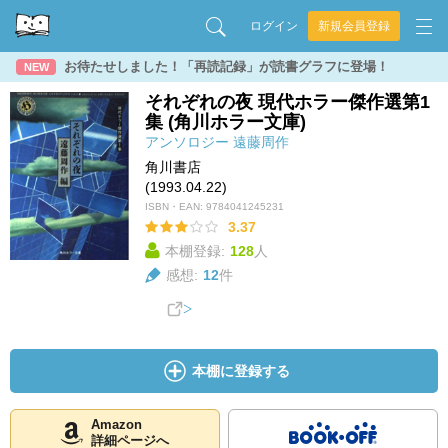
ログイン
新規会員登録
お待たせしました！「再読記録」が読書グラフに登場！
NEW
それぞれの夜 現代ホラー傑作選第1
集 (角川ホラー文庫)
アンソロジー
遠藤周作
角川書店
(1993.04.22)
ISBN・EAN:
9784041245231
3.37
本棚登録:
128
人
感想:
12
件
本棚に登録する
Amazon
詳細ページへ