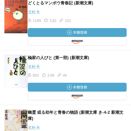
どくとるマンボウ青春記 (新潮文庫)
北杜夫
1189
3.82
101
楡家の人びと (第一部) (新潮文庫)
北杜夫
892
3.98
46
幽霊 或る幼年と青春の物語 (新潮文庫 き-4-2 新潮文
庫)
北杜夫