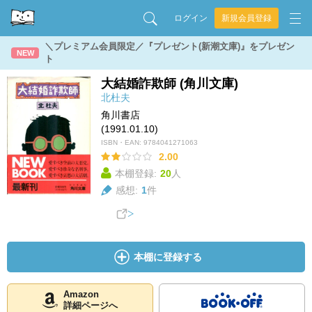
ログイン
新規会員登録
＼プレミアム会員限定／『プレゼント(新潮文庫)』をプレゼン
NEW
ト
大結婚詐欺師 (角川文庫)
北杜夫
角川書店
(1991.01.10)
ISBN・EAN:
9784041271063
2.00
本棚登録:
20
人
感想:
1
件
本棚に登録する
Amazon
詳細ページへ