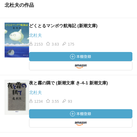
北杜夫の作品
どくとるマンボウ航海記 (新潮文庫)
北杜夫
2153
3.63
175
夜と霧の隅で (新潮文庫 き-4-1 新潮文庫)
北杜夫
1234
3.55
93