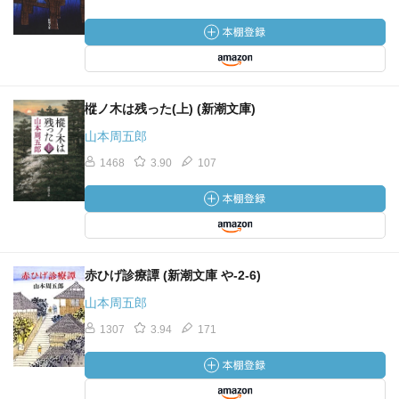
樅ノ木は残った(上) (新潮文庫)
山本周五郎
1468
3.90
107
赤ひげ診療譚 (新潮文庫 や-2-6)
山本周五郎
1307
3.94
171