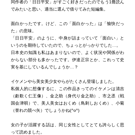
同作者の「日日平安」がすごく好きだったのでもう1冊読ん
でみたいと思い、適当に選んで借りてみた短編集。
面白かったです。けど、この「面白かった」は「愉快だっ
た」の意味。
「日日平安」のように、中身が詰まっていて「面白い」と
いうのを期待していたので、ちょっとがっかりでした…。
日本史の知識も私はあまりないので、よく状況や関係がわ
からない部分も多かったです。伊達正宗とか、これって史
実を基にしているんでしょうか…？
イケメンやら美女美少女やらがたくさん登場しました。
私個人的に想像するに、この作品きってのイケメンは清吉
（歔欷く仁王像）、金之助（身代り金之助）、市之丞（戦
国会津唄）で、美人美女はおくめ（鳥刺しおくめ）、小菊
（誉れの競べ矢）でしょうかね(^o^)
女の子が活躍する話は、同じ女性としてとても誇らしく思
って読めました。