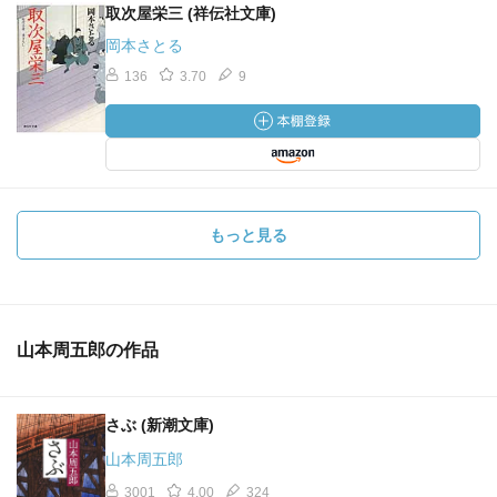
取次屋栄三 (祥伝社文庫)
岡本さとる
136
3.70
9
もっと見る
山本周五郎の作品
さぶ (新潮文庫)
山本周五郎
3001
4.00
324