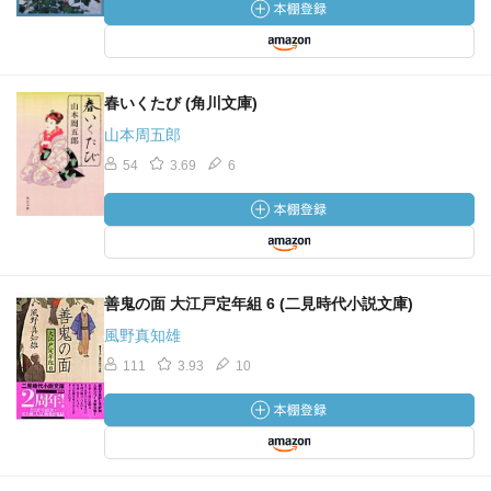
春いくたび (角川文庫)
山本周五郎
54
3.69
6
善鬼の面 大江戸定年組 6 (二見時代小説文庫)
風野真知雄
111
3.93
10