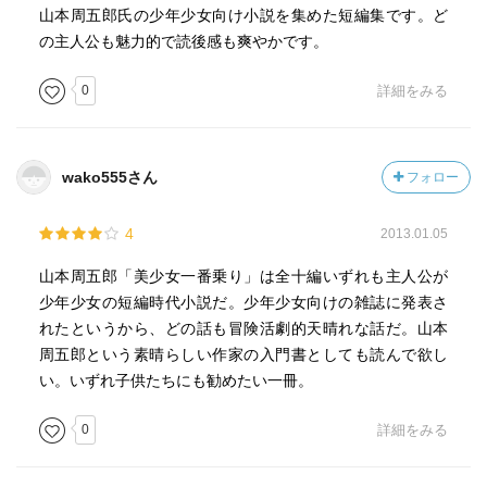
山本周五郎氏の少年少女向け小説を集めた短編集です。ど
の主人公も魅力的で読後感も爽やかです。
0
詳細をみる
wako555さん
フォロー
4
2013.01.05
山本周五郎「美少女一番乗り」は全十編いずれも主人公が
少年少女の短編時代小説だ。少年少女向けの雑誌に発表さ
れたというから、どの話も冒険活劇的天晴れな話だ。山本
周五郎という素晴らしい作家の入門書としても読んで欲し
い。いずれ子供たちにも勧めたい一冊。
0
詳細をみる