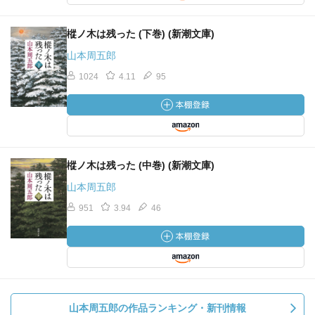
樅ノ木は残った (下巻) (新潮文庫)
山本周五郎
1024
4.11
95
樅ノ木は残った (中巻) (新潮文庫)
山本周五郎
951
3.94
46
山本周五郎の作品ランキング・新刊情報