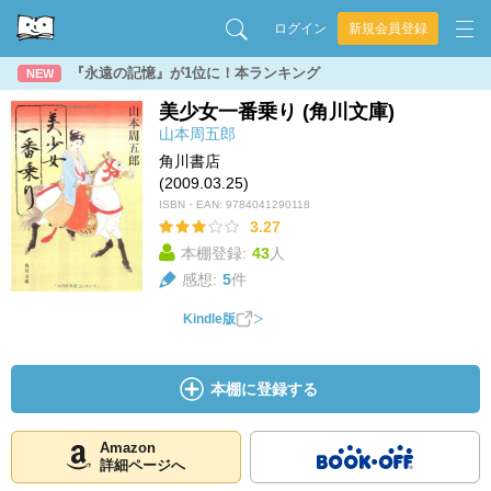
ログイン
新規会員登録
『永遠の記憶』が1位に！本ランキング
NEW
美少女一番乗り (角川文庫)
山本周五郎
角川書店
(2009.03.25)
ISBN・EAN:
9784041290118
3.27
本棚登録:
43
人
感想:
5
件
Kindle版
本棚に登録する
Amazon
詳細ページへ