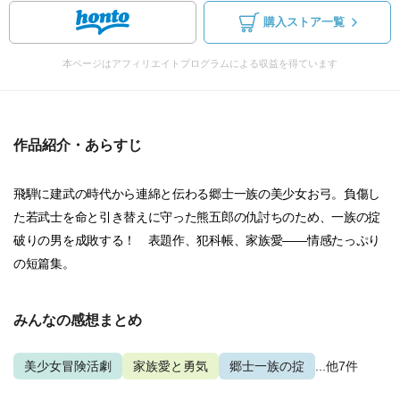
購入ストア一覧
本ページはアフィリエイトプログラムによる収益を得ています
作品紹介・あらすじ
飛騨に建武の時代から連綿と伝わる郷士一族の美少女お弓。負傷し
た若武士を命と引き替えに守った熊五郎の仇討ちのため、一族の掟
破りの男を成敗する！ 表題作、犯科帳、家族愛――情感たっぷり
の短篇集。
みんなの感想まとめ
美少女冒険活劇
家族愛と勇気
郷士一族の掟
...他7件