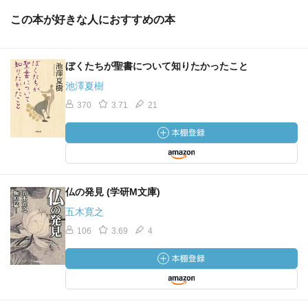
この本が好きな人におすすめの本
ぼくたちが聖書について知りたかったこと
池澤夏樹
370
3.71
21
仏の発見 (学研M文庫)
五木寛之
106
3.69
4