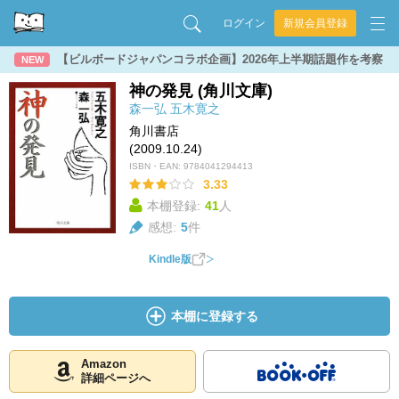
ログイン
新規会員登録
【ビルボードジャパンコラボ企画】2026年上半期話題作を考察
NEW
神の発見 (角川文庫)
森一弘
五木寛之
角川書店
(2009.10.24)
ISBN・EAN:
9784041294413
3.33
本棚登録:
41
人
感想:
5
件
Kindle版
本棚に登録する
Amazon
詳細ページへ