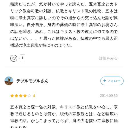
積読だったが、気が付いてやっと読んだ。五木寛之とカト
リック教会司教の対談。仏教とキリスト教の比較。五木は
特に浄土真宗に詳しいのでその辺からの突っ込んだ話が興
味深い。自分自身、身内の葬儀の時に浄土真宗のお坊さん
の話を聞き、あれ、これはキリスト教の教えに似てるので
はないか、、、と思った体験がある。仏教の中でも悪人正
機説の浄土真宗が特にそのようだ。
1
詳細をみる
テヅルモヅルさん
フォロー
4
2014.09.30
五木寛之と森一弘の対談。キリスト教と仏教を中心に、宗
教で通じるものとは何か、現代の宗教観とは、など幅広い
宗教の話。かしこまっておらず、肩の力を抜いて宗教に触
れられる。