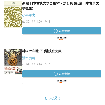
新編 日本古典文学全集52・沙石集 (新編 日本古典文
学全集)
小島孝之
32
4.00
3
神々の午睡 下 (講談社文庫)
清水義範
99
3.70
8
もっと見る