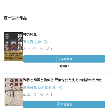
森一弘の作品
神の発見
五木寛之 森一弘
75
3.21
11
殉教と殉国と信仰と 死者をたたえるのは誰のためか
高橋哲哉 菱木政晴 森一弘
21
4.00
1