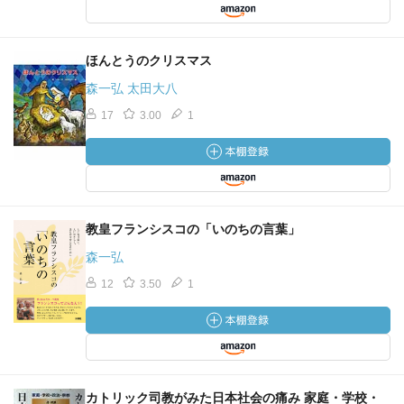
ほんとうのクリスマス
森一弘 太田大八
17
3.00
1
教皇フランシスコの「いのちの言葉」
森一弘
12
3.50
1
カトリック司教がみた日本社会の痛み 家庭・学校・