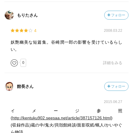
もりたさん
フォロー
4
2008.03.22
妖艶幽美な短篇集。谷崎潤一郎の影響を受けているらし
い。
0
詳細をみる
館長さん
フォロー
2015.06.27
イメージ参照
(
http://kentuku902.seesaa.net/article/387157126.html
)
(収録作品)蔵の中/鬼火/貝殻館綺談/面影双紙/蝋人/かいやぐ
ら物語