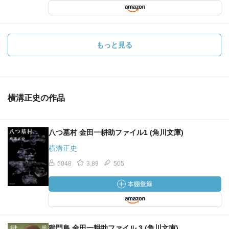
もっと見る
横溝正史の作品
八つ墓村 金田一耕助ファイル1 (角川文庫)
横溝正史
5048
3.89
505
獄門島 金田一耕助ファイル 3 (角川文庫)