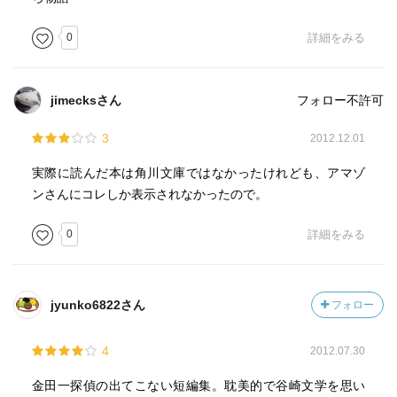
0
詳細をみる
jimecksさん
フォロー不許可
3
2012.12.01
実際に読んだ本は角川文庫ではなかったけれども、アマゾ
ンさんにコレしか表示されなかったので。
0
詳細をみる
jyunko6822さん
フォロー
4
2012.07.30
金田一探偵の出てこない短編集。耽美的で谷崎文学を思い