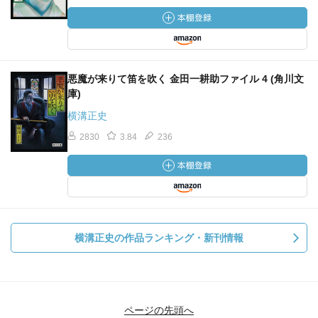
悪魔が来りて笛を吹く 金田一耕助ファイル 4 (角川文
庫)
横溝正史
2830
3.84
236
横溝正史の作品ランキング・新刊情報
ページの先頭へ