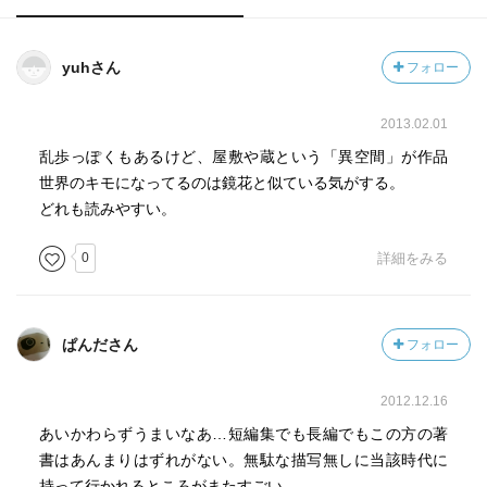
yuhさん
フォロー
2013.02.01
乱歩っぽくもあるけど、屋敷や蔵という「異空間」が作品
世界のキモになってるのは鏡花と似ている気がする。
どれも読みやすい。
0
詳細をみる
ぱんださん
フォロー
2012.12.16
あいかわらずうまいなあ…短編集でも長編でもこの方の著
書はあんまりはずれがない。無駄な描写無しに当該時代に
持って行かれるところがまたすごい。