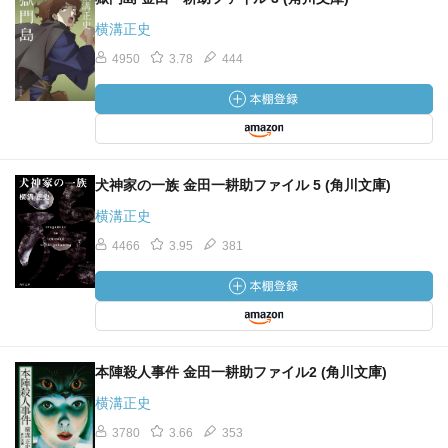
横溝正史
4950
3.78
444
犬神家の一族 金田一耕助ファイル 5 (角川文庫)
横溝正史
4466
3.95
381
本陣殺人事件 金田一耕助ファイル2 (角川文庫)
横溝正史
3780
3.66
353