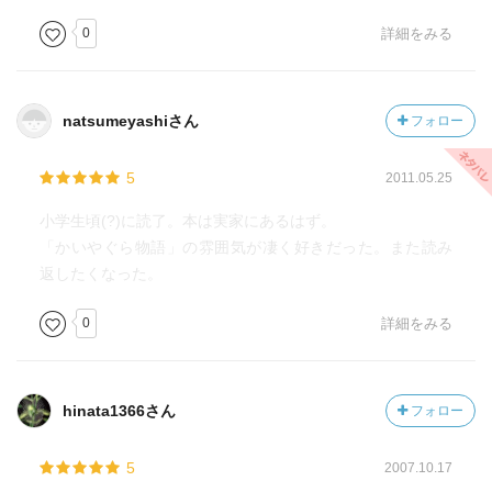
0
詳細をみる
natsumeyashiさん
フォロー
5
2011.05.25
小学生頃(?)に読了。本は実家にあるはず。
「かいやぐら物語」の雰囲気が凄く好きだった。また読み
返したくなった。
0
詳細をみる
hinata1366さん
フォロー
5
2007.10.17