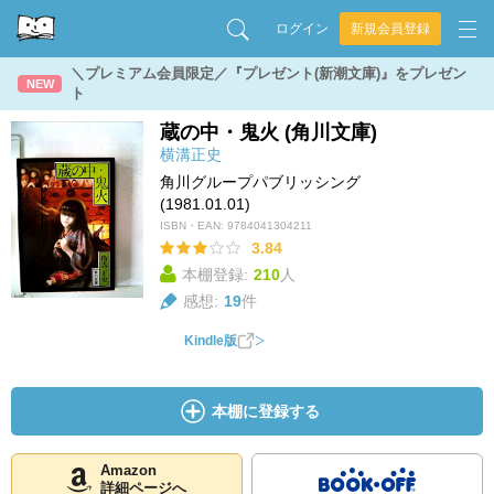
ログイン
新規会員登録
＼プレミアム会員限定／『プレゼント(新潮文庫)』をプレゼン
NEW
ト
蔵の中・鬼火 (角川文庫)
横溝正史
角川グループパブリッシング
(1981.01.01)
ISBN・EAN:
9784041304211
3.84
本棚登録:
210
人
感想:
19
件
Kindle版
本棚に登録する
Amazon
詳細ページへ