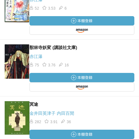
52
3.53
6
獣林寺妖変 (講談社文庫)
赤江瀑
75
3.76
16
冥途
金井田英津子 内田百閒
282
3.91
36