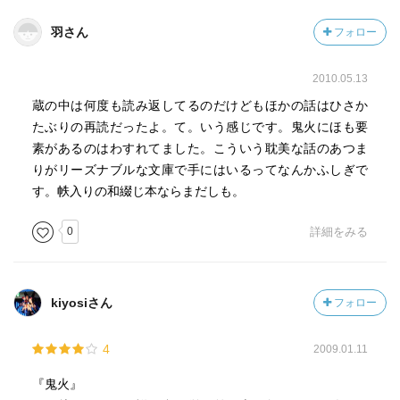
羽さん
フォロー
2010.05.13
蔵の中は何度も読み返してるのだけどもほかの話はひさか
たぶりの再読だったよ。て。いう感じです。鬼火にほも要
素があるのはわすれてました。こういう耽美な話のあつま
りがリーズナブルな文庫で手にはいるってなんかふしぎで
す。帙入りの和綴じ本ならまだしも。
0
詳細をみる
kiyosiさん
フォロー
4
2009.01.11
『鬼火』