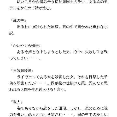
幼いころから憎み合う従兄弟同士の争い。ある絵のモ
デルをからめて話が進む。
『蔵の中』
出版社に届けられた原稿。蔵の中で書かれた奇妙な小
説。
『かいやぐら物語』
ある令嬢と心中しようとした男。心中に失敗し生き残
ってしまい・・・。
『貝殻館綺譚』
ライヴァルである女を殺害した女。それを目撃した子
供を殺害したが・・・。探偵役の仕掛けた罠。死んだと思
われる人間を生き返らせると言う。
『蝋人』
妾でありながら恋をした珊瑚。しかし、恋のために視
力を失い、恋人とも引き離され・・・。蔵の中での怪しい