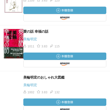
1105
3.63
125
愛の話 幸福の話
美輪明宏
1011
3.83
115
美輪明宏のおしゃれ大図鑑
美輪明宏
1002
3.83
132