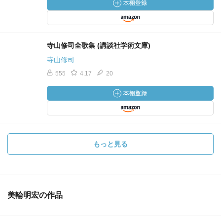
寺山修司全歌集 (講談社学術文庫)
寺山修司
555
4.17
20
もっと見る
美輪明宏の作品