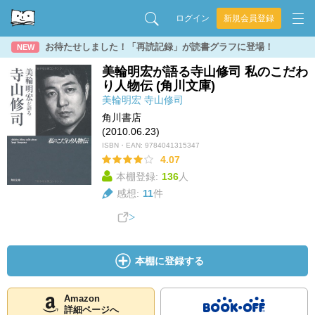
ログイン
新規会員登録
お待たせしました！「再読記録」が読書グラフに登場！
NEW
美輪明宏が語る寺山修司 私のこだわ
り人物伝 (角川文庫)
美輪明宏
寺山修司
角川書店
(2010.06.23)
ISBN・EAN:
9784041315347
4.07
本棚登録:
136
人
感想:
11
件
本棚に登録する
Amazon
詳細ページへ