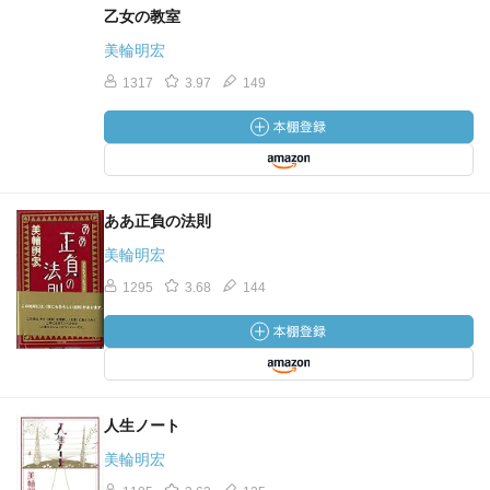
乙女の教室
美輪明宏
1317
3.97
149
ああ正負の法則
美輪明宏
1295
3.68
144
人生ノート
美輪明宏