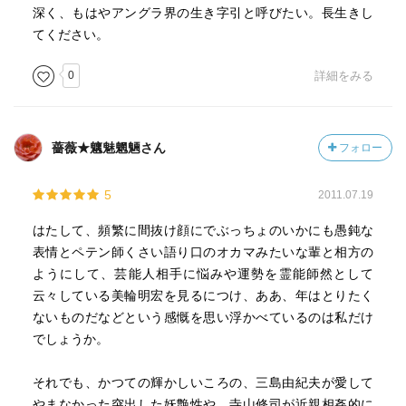
深く、もはやアングラ界の生き字引と呼びたい。長生きし
てください。
0
詳細をみる
薔薇★魑魅魍魎さん
フォロー
5
2011.07.19
はたして、頻繁に間抜け顔にでぶっちょのいかにも愚鈍な
表情とペテン師くさい語り口のオカマみたいな輩と相方の
ようにして、芸能人相手に悩みや運勢を霊能師然として
云々している美輪明宏を見るにつけ、ああ、年はとりたく
ないものだなどという感慨を思い浮かべているのは私だけ
でしょうか。
それでも、かつての輝かしいころの、三島由紀夫が愛して
やまなかった突出した妖艶性や、寺山修司が近親相姦的に