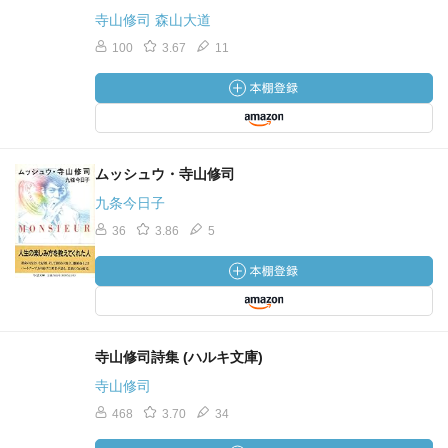
寺山修司 森山大道
100
3.67
11
ムッシュウ・寺山修司
九条今日子
36
3.86
5
寺山修司詩集 (ハルキ文庫)
寺山修司
468
3.70
34