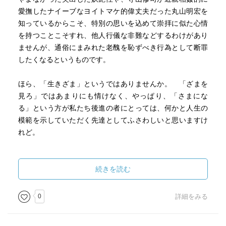
愛撫したナイーブなヨイトマケ的偉丈夫だった丸山明宏を
知っているからこそ、特別の思いを込めて崇拝に似た心情
を持つことこそすれ、他人行儀な非難などするわけがあり
ませんが、通俗にまみれた老醜を恥ずべき行為として断罪
したくなるというものです。
ほら、「生きざま」というではありませんか。 「ざまを
見ろ」ではあまりにも情けなく、やっぱり、「さまにな
る」という方が私たち後進の者にとっては、何かと人生の
模範を示していただく先達としてふさわしいと思いますけ
れど。
昨今は、どうしたって、一貫したぶれない生き方が尊敬の
念を集め、多少の変節でもしようものなら非難ごうごうで
続きを読む
すもの。
0
詳細をみる
それよりなにより、渋谷で住居侵入＝のぞきの現行犯で逮
捕された市街劇『ノック』の実演中だった寺山修司です