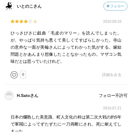
が、たとえそういうスキャンダラスな面があったとして
いとのこさん
フォロー
も、その孤高さというか孤立無援の独自の芸術性はいささ
かも揺るぐものではなく、今も激しく私たちを魅了して止
4
2010.09.16
みません。
ひっさびさに戯曲「毛皮のマリー」を読んでしまった。
というわけで、今の彼から発せられる言葉はどうしても
が、やっぱり気持ち悪くて美しくてすばらしかった。寺山
虚々実々胡散臭くて、残念ながら真に受けにくいもので
の意外な一面が美輪さんによってわかった気がする。嫁姑
す。
問題とかあんまり想像したことなかったもの。マザコン気
でも、さすがは寺山修司、そんなことを超越して生の声が
味だとは思っていたけれど。
聞こえて来そうで、怖い、嬉しい、不思議です。
0
詳細をみる
蛇足ですが、というか、本当は三島由紀夫近代能楽集『葵
上・卒塔婆小町』を観たり、彼の歌う「ヨイトマケの唄」
をウォークマンの1万5千曲の中の1曲にして聞いているほど
H.Satoさん
フォロー不許可
美輪明宏に入れ込んでいる私ではあります。
2010.07.21
日本の爛熟した美意識、町人文化の粋は第二次大戦の約5年
で軍閥によってずたずたに一刀両断にされ、死に耐えてし
まった。