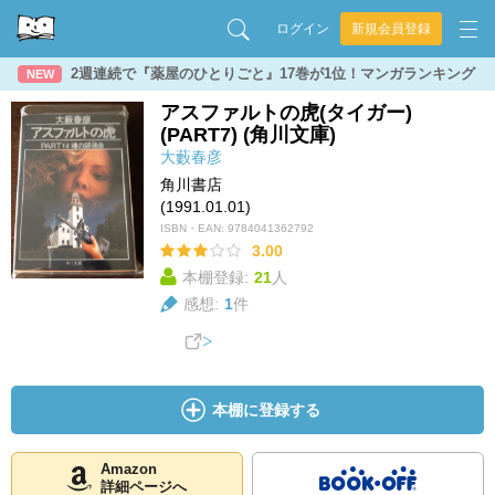
ログイン
新規会員登録
2週連続で『薬屋のひとりごと』17巻が1位！マンガランキング
NEW
アスファルトの虎(タイガー)
(PART7) (角川文庫)
大藪春彦
角川書店
(1991.01.01)
ISBN・EAN:
9784041362792
3.00
本棚登録:
21
人
感想:
1
件
本棚に登録する
Amazon
詳細ページへ