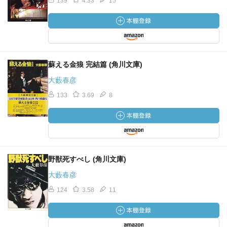
139
4.33
15
蘇える金狼 完結篇 (角川文庫)
大藪春彦
133
3.69
8
野獣死すべし (角川文庫)
大藪春彦
124
3.58
11