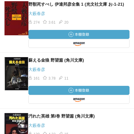
野獣死すべし 伊達邦彦全集 1 (光文社文庫 お-1-21)
大藪春彦
274
3.61
20
蘇える金狼 野望篇 (角川文庫)
大藪春彦
161
3.78
11
汚れた英雄 第I巻 野望篇 (角川文庫)
大藪春彦