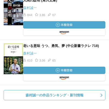
人間の証明 (角川文庫)
森村誠一
844
3.86
67
老いる意味 うつ、勇気、夢 (中公新書ラクレ 718)
森村誠一
610
3.06
65
森村誠一の作品ランキング・新刊情報