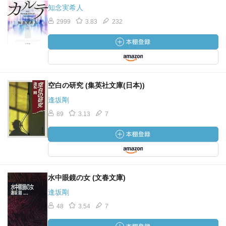
知念実希人
2999
3.83
232
空白の研究 (集英社文庫(日本))
逢坂剛
89
3.13
7
水中眼鏡の女 (文春文庫)
逢坂剛
48
3.54
7