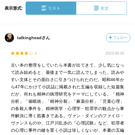
表示形式:
リスト
全文
talkingheadさん
フォロー
4
2023.09.30
古い本の整理をしていたら本書が出てきて、少し気になっ
て読み始めると、最後まで一気に読んでしまった。読みや
すい文体とその面白さに引きつけられたのだ。昭和46年か
ら47年にかけて小説誌に掲載された五編を収録した短篇集
だが、何れも精神の病理研究をテーマにしている。「精神
分析」「催眠術」「精神分裂」「麻薬分析」「児童心理」
の各殺人事件を、精神医学・心理学・犯罪学の観点から事
件解決に導く筋書きである。ヴァン・ダインのファイロ・
ヴァンスものや、江戸川乱歩の『心理試験』など、犯罪者
の心理に事件の鍵を置く小説は珍しくないが、本書の五編