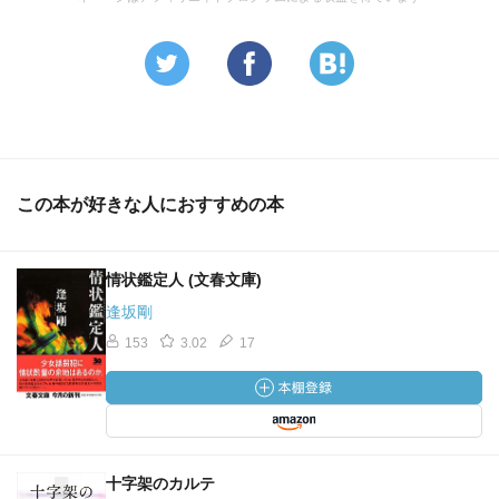
この本が好きな人におすすめの本
情状鑑定人 (文春文庫)
逢坂剛
153
3.02
17
十字架のカルテ