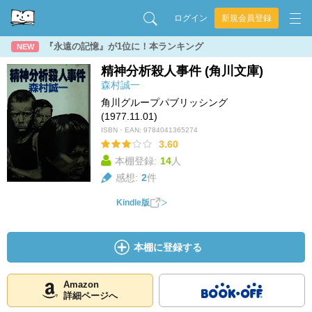
ログイン
新規会員登録
『永遠の記憶』が1位に！本ランキング
NEW
精神分析殺人事件 (角川文庫)
森村誠一
角川グループパブリッシング
(1977.11.01)
ISBN・EAN:
9784041365274
3.60
本棚登録:
14
人
感想:
2
件
Kindle版
本棚に登録する
Amazon
詳細ページへ