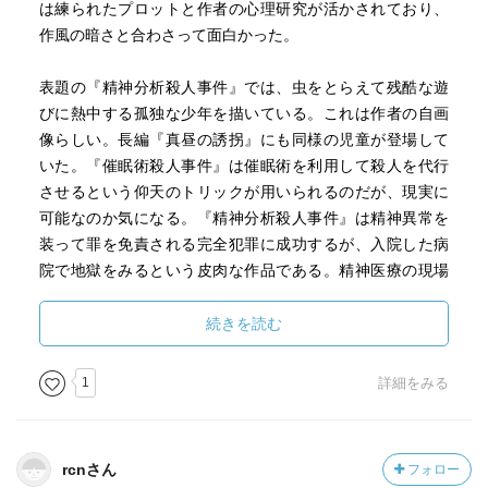
は練られたプロットと作者の心理研究が活かされており、
作風の暗さと合わさって面白かった。
表題の『精神分析殺人事件』では、虫をとらえて残酷な遊
びに熱中する孤独な少年を描いている。これは作者の自画
像らしい。長編『真昼の誘拐』にも同様の児童が登場して
いた。『催眠術殺人事件』は催眠術を利用して殺人を代行
させるという仰天のトリックが用いられるのだが、現実に
可能なのか気になる。『精神分析殺人事件』は精神異常を
装って罪を免責される完全犯罪に成功するが、入院した病
院で地獄をみるという皮肉な作品である。精神医療の現場
への告発ともいえよう。
続きを読む
1
詳細をみる
rcnさん
フォロー