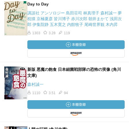
Day to Day
講談社 アンソロジー 島田荘司 林真理子 森村誠一 夢
枕獏 京極夏彦 皆川博子 赤川次郎 朝井まかて 浅田次
郎 伊集院静 五木寛之 内館牧子 尾崎世界観 木内昇
1303
3.28
119
新版 悪魔の飽食 日本細菌戦部隊の恐怖の実像 (角川
文庫)
森村誠一
1110
3.51
94