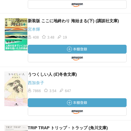
新装版 ここに地終わり 海始まる(下) (講談社文庫)
宮本輝
408
3.48
19
うつくしい人 (幻冬舎文庫)
西加奈子
7866
3.54
647
TRIP TRAP トリップ・トラップ (角川文庫)