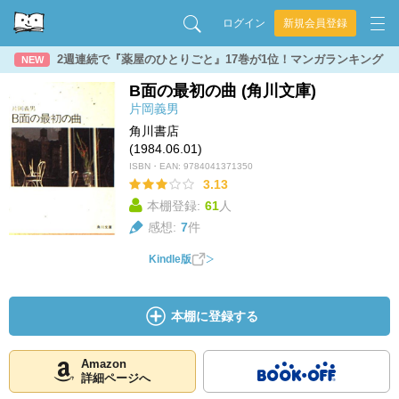
ログイン
新規会員登録
2週連続で『薬屋のひとりごと』17巻が1位！マンガランキング
NEW
B面の最初の曲 (角川文庫)
片岡義男
角川書店
(1984.06.01)
ISBN・EAN:
9784041371350
3.13
本棚登録:
61
人
感想:
7
件
Kindle版
本棚に登録する
Amazon
詳細ページへ