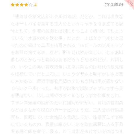
4
2013.05.04
「連絡は公衆電話かホテルの電話」だとか、これは現在な
らオートバイを愛する主人公というキャラを引き立てる記
号として、作者の意図とは別にかっこよく機能してしまっ
ている「水道の水を飲む事」だとか、よほどクールだと思
ったのか続けて二回も描写される「缶ビールのプルトップ
を灰皿に捨てる事」など、所々時代性が楽しい。じゃあ戦
前ものとかもっと錯誤はあるだろうとなるのだが、片岡も
の、いやこの赤い背表紙角川文庫片岡ものは時代の最先端
を標榜していたところに、いまやダサさと恥ずかしさと悲
しさがある。新宿副都心周辺ホテルも当時は手が届かない
くらいクールだった。都庁が出来て以降プチブルですら足
を運ばない。話し口調やスタイルももうすでに爆笑もの。
フランス短編の誰かみたいに描写が細かい。冒頭の首都高
などはさながら現在のカーナビのようだ。主人公の行動描
写も、連載していた女性誌を意識してか、性描写こそ省略
しているものの、異常に細かい。水を飲む風呂に入る下着
着る脱ぐ飯を食う、寝る。唯一排泄が抜けているのはつま