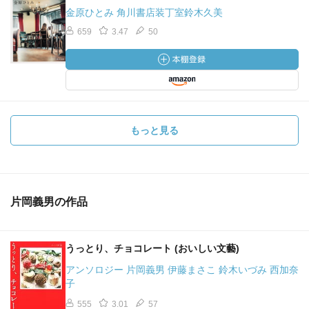
金原ひとみ 角川書店装丁室鈴木久美
659
3.47
50
もっと見る
片岡義男の作品
うっとり、チョコレート (おいしい文藝)
アンソロジー 片岡義男 伊藤まさこ 鈴木いづみ 西加奈
子
555
3.01
57