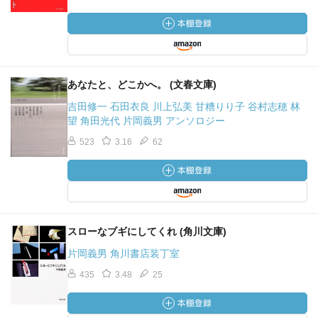
あなたと、どこかへ。 (文春文庫)
吉田修一 石田衣良 川上弘美 甘糟りり子 谷村志穂 林
望 角田光代 片岡義男 アンソロジー
523
3.16
62
スローなブギにしてくれ (角川文庫)
片岡義男 角川書店装丁室
435
3.48
25