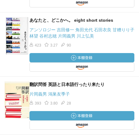
あなたと、どこかへ。 eight short stories
アンソロジー 吉田修一 角田光代 石田衣良 甘糟りり子
林望 谷村志穂 片岡義男 川上弘美
423
3.27
90
翻訳問答 英語と日本語行ったり来たり
片岡義男 鴻巣友季子
393
3.80
28