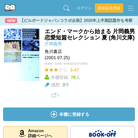
ログイン
新規会員登録
【ビルボードジャパンコラボ企画】2026年上半期話題作を考察
NEW
エンド・マークから始まる 片岡義男
恋愛短篇セレクション 夏 (角川文庫)
片岡義男
角川書店
(2001.07.25)
ISBN・EAN:
9784041371909
3.47
本棚登録:
78
人
感想:
3
件
本棚に登録する
Amazon
詳細ページへ