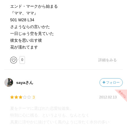
エンド・マークから始まる
『ママ、ママ』
501 W28 L34
さようならの言いかた
一日じゅう空を見ていた
彼女を思い出す彼
花が濡れてます
0
詳細をみる
sayaさん
フォロー
3
2012.02.13
夏をテーマに選ばれた恋愛短篇集。
特別に心に残る、というよりも、なんとなく
真夏に涼やかに抜けていく風のように冷たく水分の多い