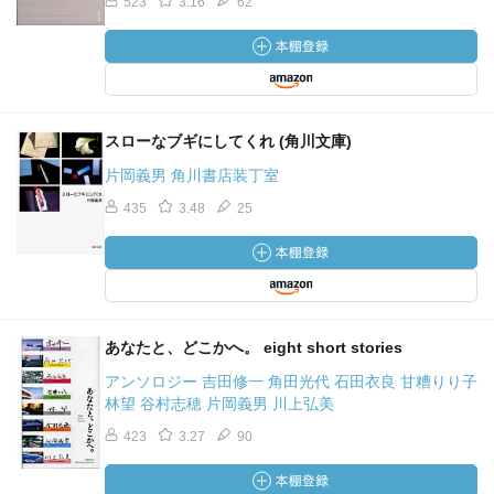
523
3.16
62
スローなブギにしてくれ (角川文庫)
片岡義男 角川書店装丁室
435
3.48
25
あなたと、どこかへ。 eight short stories
アンソロジー 吉田修一 角田光代 石田衣良 甘糟りり子
林望 谷村志穂 片岡義男 川上弘美
423
3.27
90