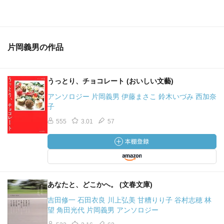
片岡義男の作品
うっとり、チョコレート (おいしい文藝)
アンソロジー 片岡義男 伊藤まさこ 鈴木いづみ 西加奈
子
555
3.01
57
あなたと、どこかへ。 (文春文庫)
吉田修一 石田衣良 川上弘美 甘糟りり子 谷村志穂 林
望 角田光代 片岡義男 アンソロジー