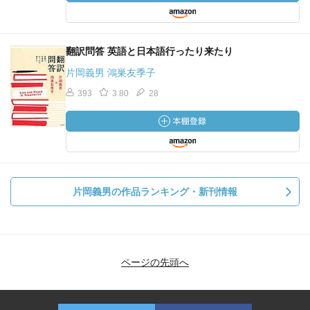
翻訳問答 英語と日本語行ったり来たり
片岡義男 鴻巣友季子
393
3.80
28
片岡義男の作品ランキング・新刊情報
ページの先頭へ