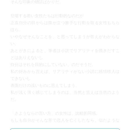
そんな印象の物語ばかりだ。
登場する若い女性たちは行動的なのだが
正直自分の目からは腹が立つ勝手な行動を取る女性もちら
ほら。
いやなぜそんなことを、と思ってしまうが答えがわからな
い。
あとがきによると、筆者は小説でリアリティを描きだすこ
とはありえないし
自分はそれを目的にしていない、のだそうだ。
私の好みから言えば、リアリティがない小説に感情移入は
できないし
表面だけの浅いものに思えてしまう。
私が浅く薄く感じてしまうのは、当然と言えば当然のよう
だ。
「さようならの言い方」の女性は、比較的同感。
もしも自分がそんな形で恋人を亡くしたなら、似たような
やり方をすると思う。