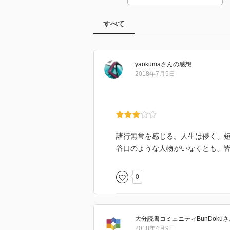
すべて
yaokuma
さん
の感想
2018年7月5日
諸行無常を感じる。人生は儚く、
谷口のような人物がいなくとも、
0
大分読書コミュニティBunDoku
さ
2018年4月9日