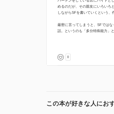
バーテンをしている店にバイトと
めるのだが、その親友にいろいろ
しながらSFを書いていくという、
厳密に言ってしまうと、SFではな
話。というのも「多分特殊能力」
SFらしさは殆ど無かったり、大き
では、他の半村作品が引き合いに
分があるのだが、単純に波乱万丈
0
また、半村良のお得意の歴史談義
うまく読者をのせるポイントを突
この本が好きな人にお