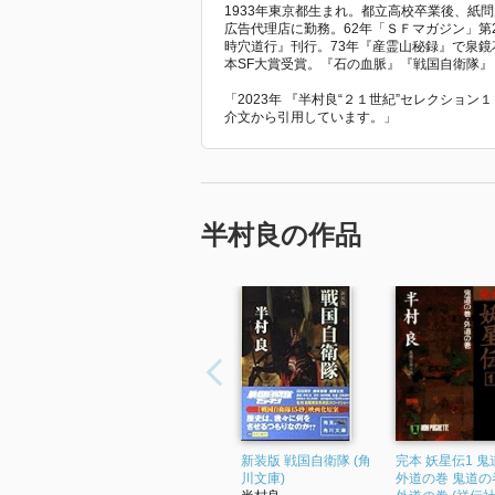
1933年東京都生まれ。都立高校卒業後、紙
広告代理店に勤務。62年「ＳＦマガジン」第
時穴道行』刊行。73年『産霊山秘録』で泉鏡
本SF大賞受賞。『石の血脈』『戦国自衛隊』
「2023年 『半村良“２１世紀”セレクショ
介文から引用しています。」
半村良の作品
新装版 戦国自衛隊 (角
完本 妖星伝1 鬼
川文庫)
外道の巻 鬼道の