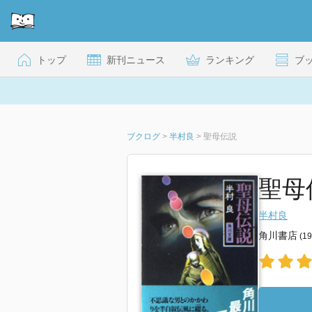
トップ
新刊ニュース
ランキング
ブ
ブクログ
>
半村良
>
聖母伝説
聖母
半村良
角川書店
(1