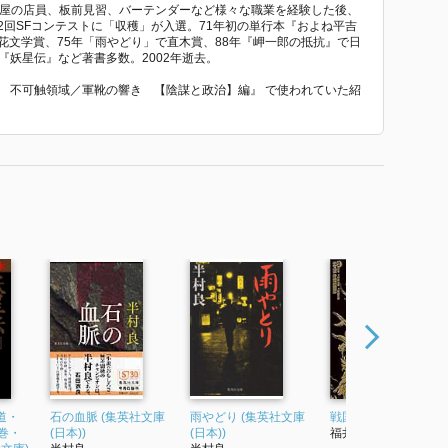
問屋の店員、板前見習、バーテンダーなど様々な職業を経験した後、
2回SFコンテストに「収穫」が入選。71年初の単行本『およね平吉
花文学賞、75年「雨やどり」で直木賞、88年『岬一郎の抵抗』で日
『妖星伝』など著書多数。2002年逝去。
ン１ 不可触領域／軍靴の響き 【陰謀と政治】編』 で使われていた紹
道・
石の血脈 (集英社文庫
雨やどり (集英社文庫
戦国自衛隊1549
巻・
(日本))
(日本))
福井晴敏