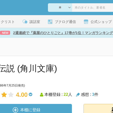
ックリスト
談話室
ブクログ通信
公式ショップ
2週連続で『薬屋のひとりごと』17巻が1位！マンガランキング
NEW
伝説 (角川文庫)
986年7月25日発売)
4.00
本棚登録 :
22
人
感想 :
3
件
本棚に登録