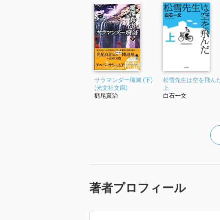
サラマンダー殱滅 (下)
松雪先生は空を飛ん
(光文社文庫)
上
梶尾真治
白石一文
著者プロフィール