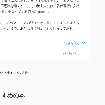
して連れ込んだ親友が目の前で銃撃され、一命を取り留
と不思議な過去が…。その後主人公は広告代理店に入社
作者と重なってくる部分が面白い。
く、SFのアイデアの部分だけで書いてしまったような
というだけで、あとは特に明かされない程度である。
な事件に巻き込まれることもなかったり、SF談義の中
出されたりと、他の作品を読んでいないと楽しめない部
な人生を読んでいるだけで引きこまれていく。
詳細をみる
もなし。なのに、内容に引き込まれていくんだよなあ。
いてくる良作である。
全3件中 1 - 3件を表示
すすめの本