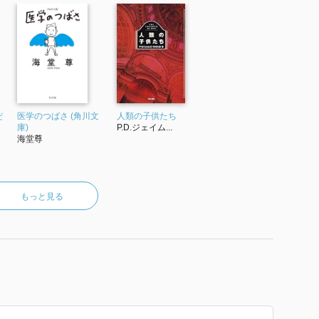
だ
医学のつばさ (角川文
人類の子供たち
庫)
P.D.ジェイム...
海堂尊
もっと見る