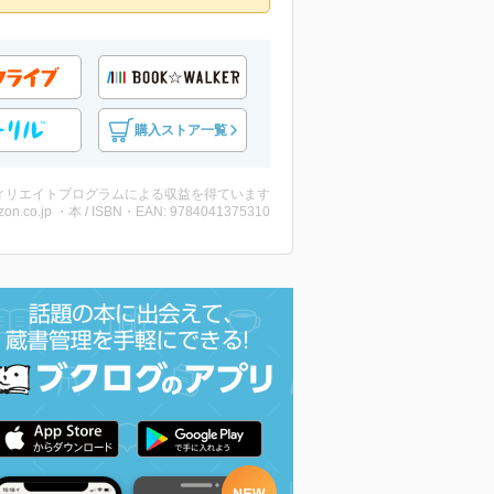
購入ストア一覧
ィリエイトプログラムによる収益を得ています
on.co.jp ・本 / ISBN・EAN: 9784041375310