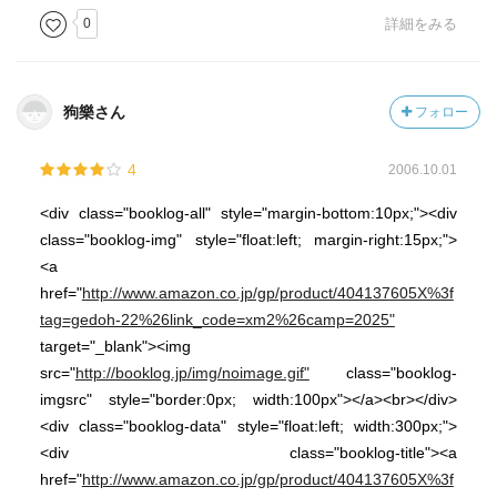
0
詳細をみる
狗樂さん
フォロー
4
2006.10.01
<div class="booklog-all" style="margin-bottom:10px;"><div
class="booklog-img" style="float:left; margin-right:15px;">
<a
href="
http://www.amazon.co.jp/gp/product/404137605X%3f
tag=gedoh-22%26link_code=xm2%26camp=2025"
target="_blank"><img
src="
http://booklog.jp/img/noimage.gif"
class="booklog-
imgsrc" style="border:0px; width:100px"></a><br></div>
<div class="booklog-data" style="float:left; width:300px;">
<div class="booklog-title"><a
href="
http://www.amazon.co.jp/gp/product/404137605X%3f