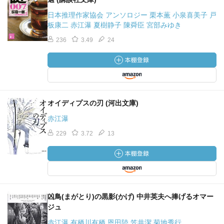
日本推理作家協会 アンソロジー 栗本薫 小泉喜美子 戸
板康二 赤江瀑 夏樹静子 陳舜臣 宮部みゆき
236
3.49
24
オイディプスの刃 (河出文庫)
赤江瀑
229
3.72
13
凶鳥(まがとり)の黒影(かげ) 中井英夫へ捧げるオマー
ジュ
赤江瀑 有栖川有栖 恩田陸 笠井潔 菊地秀行