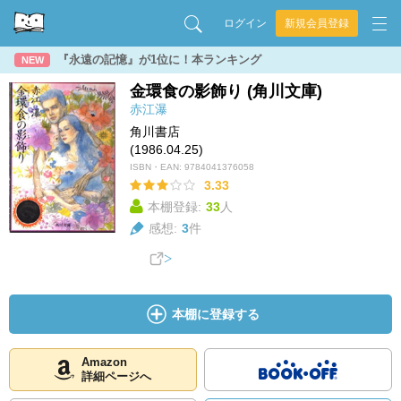
ログイン
新規会員登録
『永遠の記憶』が1位に！本ランキング
NEW
金環食の影飾り (角川文庫)
赤江瀑
角川書店
(1986.04.25)
ISBN・EAN:
9784041376058
3.33
本棚登録:
33
人
感想:
3
件
本棚に登録する
Amazon
詳細ページへ