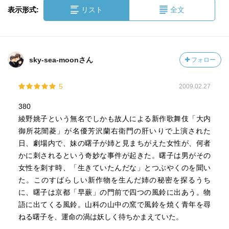
表示形式:
リスト
全文
sky-sea-moonさん
フォロー
5
2009.02.27
380
綾野姚子という無名でしかも故人による新作歌舞伎「大内
御所花闇菱」が名優芳沢蘭右衛門の肝いりで上演された
日、劇場内で、妹の曙子が姉と見まちがえた女性が、何者
かに刺されるという奇妙な事件が起きた。曙子は男がその
女性を刺す時、「生きていたんだな」とつぶやくのを聞い
た。このすばらしい新作物を生んだ姉の秘密を探るうち
に、曙子は京都「早蕨」の門前で四つの風鈴に出あう。物
語に出てくる風鈴。山科の山中の窯で風鈴を焼く青年を尋
ねる曙子を、運命の渦は妖しく待ちかまえていた。