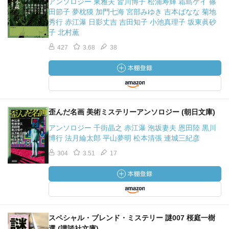
アンソロジー 東雅夫 皆川博子 松浦寿輝 霜島ケイ 篠
田節子 夢枕獏 加門七海 宮部みゆき 吉本ばなな 菊地
秀行 赤江瀑 日影丈吉 吉田知子 小池真理子 坂東眞砂
子 北村薫
427
3.68
38
歪んだ名画 美術ミステリーアンソロジー (朝日文庫)
アンソロジー 千街晶之 赤江瀑 泡坂妻夫 恩田陸 黒川
博行 法月綸太郎 平山夢明 松本清張 連城三紀彦
304
3.51
17
スペシャル・ブレンド・ミステリー 謎007 桜庭一樹
選 (講談社文庫)