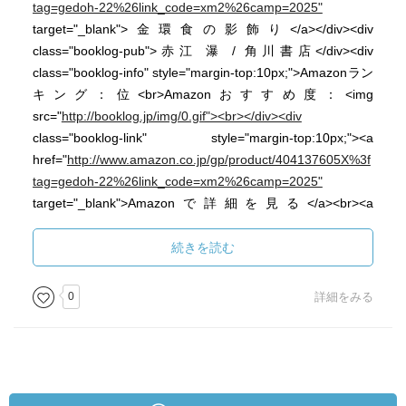
tag=gedoh-22%26link_code=xm2%26camp=2025"
target="_blank">金環食の影飾り</a></div><div
class="booklog-pub">赤江 瀑 / 角川書店</div><div
class="booklog-info" style="margin-top:10px;">Amazonラン
キング：位<br>Amazonおすすめ度：<img
src="
http://booklog.jp/img/0.gif"><br></div><div
class="booklog-link" style="margin-top:10px;"><a
href="
http://www.amazon.co.jp/gp/product/404137605X%3f
tag=gedoh-22%26link_code=xm2%26camp=2025"
target="_blank">Amazonで詳細を見る</a><br><a
href="
http://booklog.jp/asin/404137605X/via=inuraku"
target="_blank">Booklogでレビューを見る</a> by <a
続きを読む
href="
http://booklog.jp
" target="_blank">Booklog</a><br>
</div></div><br style="clear:left"></div>
0
詳細をみる