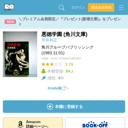
ログイン
新規会員登録
＼プレミアム会員限定／『プレゼント(新潮文庫)』をプレゼン
NEW
ト
悪徳学園 (角川文庫)
平井和正
角川グループパブリッシング
(1983.11.01)
ISBN・EAN:
9784041383087
3.79
本棚登録:
54
人
感想:
4
件
Kindle版
本棚に登録する
Amazon
詳細ページへ