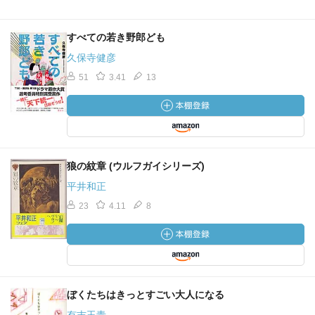
すべての若き野郎ども
久保寺健彦
51
3.41
13
狼の紋章 (ウルフガイシリーズ)
平井和正
23
4.11
8
ぼくたちはきっとすごい大人になる