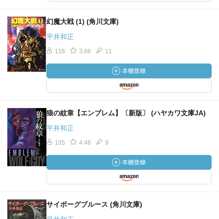
幻魔大戦 (1) (角川文庫)
平井和正
116
3.66
11
狼の紋章【エンブレム】〔新版〕 (ハヤカワ文庫JA)
平井和正
105
4.48
9
サイボーグブルース (角川文庫)