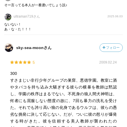
そー言ってる本人が一番濃いでしょう説♪
「転生」
ultraman719さん
2025.06.03
未知との遭遇やな。
ないない！
同級生が、宇宙人で、交通事故で死ぬとこ救ってくれた。
あ・な・た！！！
でも、タイムリミットがあって、それまでに宇宙船まで…
警察との逃走劇は続くが…（ ; ; ）
sky-sea-moonさん
フォロー
「エスパーお蘭」
どっかで聞いたな。このタイトル。
5
2009.02.24
超能力者狩りか…
テロ起こす、念力使いを探すために、牢獄に囚われてたテ
300
レパシストのお蘭を解放して。
すさまじい非行少年グループの巣窟、悪徳学園。教室に酒
力の強いものに対して、力のないものが排除に向かう。
やタバコを持ち込み大騒ぎする彼らの横暴を教師は黙認
何か、超能力やなくてもありそう。
し、学園の秩序はまるでない。不死身の狼人間犬神明は、
そういうの嫌！
何者にも屈服しない態度の故に、7回も暴力の洗礼を受け
た。それでも誇り高い狼の化身であるウルフは、彼らの愚
「親殺し」
劣な挑発に決して応じない。だが、ついに彼の怒りが爆発
地球上に新しく生まれた何ものかによって人類が滅ぼされ
する時がきた。彼を信頼する美人教師が襲われたの