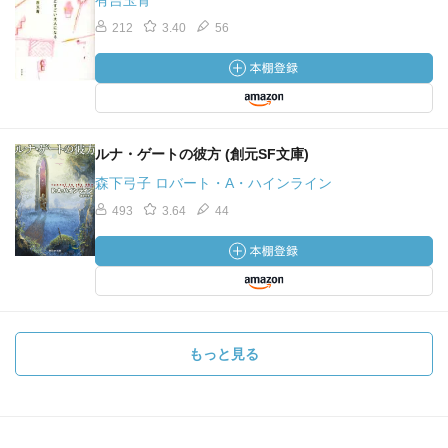
有吉玉青
212
3.40
56
ルナ・ゲートの彼方 (創元SF文庫)
森下弓子 ロバート・A・ハインライン
493
3.64
44
もっと見る