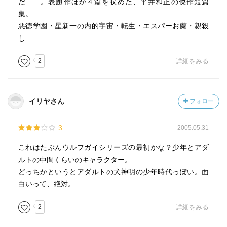
たのちの世界を描いたSF。
だ……。表題作ほか４篇を収めた、平井和正の傑作短篇
近頃の若いもんは、何考えてるか分からん！新人類やな！
集。
と良く言われる。
悪徳学園・星新一の内的宇宙・転生・エスパーお蘭・親殺
それが地球上に新しく生まれた何ものかやったという…タ
し
イトル通りの事が…（ ; ; ）
2
詳細をみる
*********
今日は、うちで
イリヤさん
フォロー
クリント・イーストウッド監督の
3
2005.05.31
「陪審員2番」
これはたぶんウルフガイシリーズの最初かな？少年とアダ
ルトの中間くらいのキャラクター。
法廷ミステリー。クリント・イーストウッドの引退作と
どっちかというとアダルトの犬神明の少年時代っぽい。面
も？
白いって、絶対。
陪審員って、もう少し責任感ある感じかと思ってたけど、
2
詳細をみる
何か、ええ加減な…
一番、熱心なんは、やっぱり自分が、やってもうたかもっ