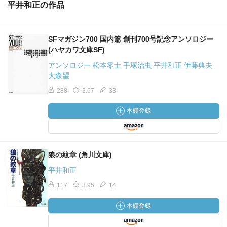
平井和正の作品
SFマガジン700 国内篇 創刊700号記念アンソロジー
(ハヤカワ文庫SF)
アンソロジー 松本零士 手塚治虫 平井和正 伊藤典夫
大森望
288
3.67
33
狼の紋章 (角川文庫)
平井和正
117
3.95
14