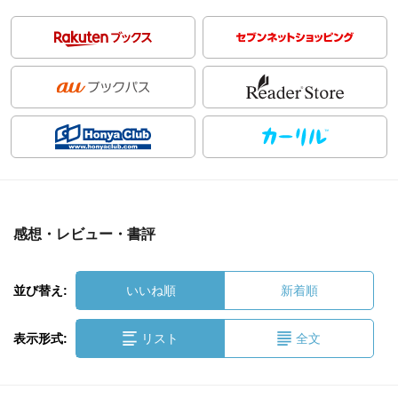
感想・レビュー・書評
並び替え:
いいね順
新着順
表示形式:
リスト
全文