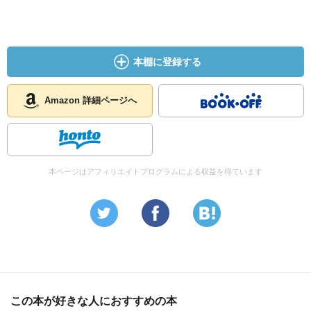
て思ってる本人さん。
このまま、進んで、もし自分やったら、一生、後悔して生
きなあかんし、ツラいとこ。検事も自分の出世ばかり考え
て、早く有罪にして終わらせにかかる。
本棚に登録する
でも、ホントの正義は何かを考えんと！
テミスに怒られるで！
Amazon 詳細ページへ
ラストは、
これからどうするんやろ？って感じ。
本ページはアフィリエイトプログラムによる収益を得ています
この本が好きな人におすすめの本