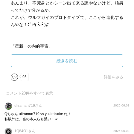
あんまり、不死身とかシーン出て来る訳やないけど、狼男
ってだけで分かるか。
これが、ウルフガイのプロトタイプで、ここから進化する
んやな！ｸﾞｯ!( •̀ᴗ•́ )و ̑̑
「星新一の内的宇宙」
タイトルが、SFの巨匠なんで、凄いけど、出て来る人も小
松左京さん、筒井康隆さんと錚々たるメンバー！
続きを読む
…が、麻雀やからね。
95
詳細をみる
この頃のSF作家が集まる訳が記載。笑
コメント
20
件をすべて表示
SF作家の間には、相手が三歩離れたら悪口をいってもかま
わないという不文律がある。ひどい時には相手が背中を向
ultraman719さん
2025.06.03
けたとたんに悪口が始まる。だから、SF作家が参集すると
Qちゃん ultraman719 vs yukimisake ね！
なったら、だれでも懸命に駈けつける。ーそれこそ、欠席
私以外は、当の本人らも濃い！w
したらなにをいわれるかわからないからである。
1Q84O1さん
2025.06.03