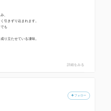
こみ、
なく引きずり込まれます。
までも
て成り立たせている凄味。
。
詳細をみる
フォロー