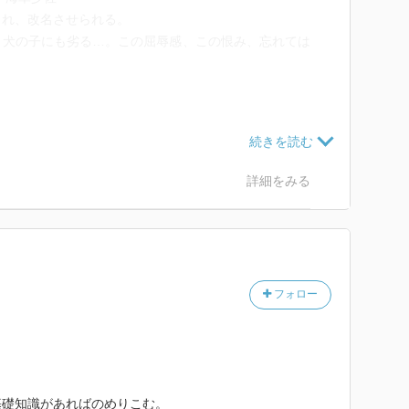
られ、改名させられる。
、犬の子にも劣る…。この屈辱感、この恨み、忘れては
による、祈りを込めた大作。
は不明）
詳細をみる
フォロー
基礎知識があればのめりこむ。