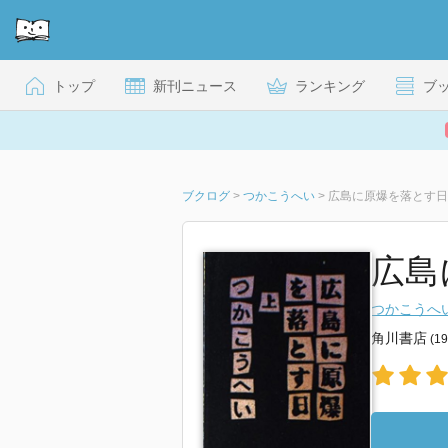
トップ
新刊ニュース
ランキング
ブ
ブクログ
>
つかこうへい
>
広島に原爆を落とす日
広島
つかこうへ
角川書店
(1