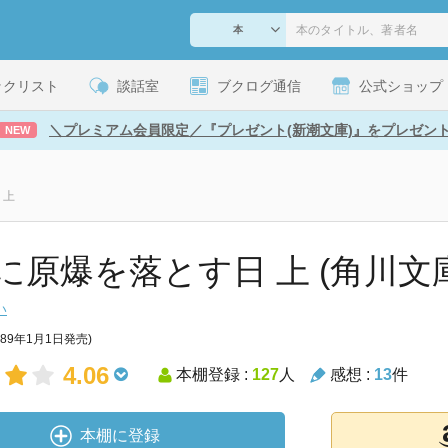
ックリスト
談話室
ブクログ通信
公式ショップ
＼プレミアム会員限定／『プレゼント(新潮文庫)』をプレゼン
NEW
 上
に原爆を落とす日 上 (角川文庫 
い
989年1月1日発売)
4.06
本棚登録 :
127
人
感想 :
13
件
本棚に登録