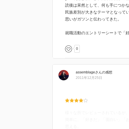
読後は呆然として、何も手につか
民族差別が大きなテーマとなって
思いがガツンと伝わってきた。
就職活動のエントリーシートで「
0
assemblage
さん
の感想
2011年12月25日
様々な所でレビューされているが
簡単に、「好きだ」「面白い」「
思える。