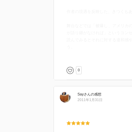
作者の境遇を反映した、きつくも
舞台などでは「被爆し、アメリカ
が語り継がなければ」というコン
読んでみるとそれに対する違和感
う。
読んで損はないことは確かだ。
0
Say
さん
の感想
2011年1月31日