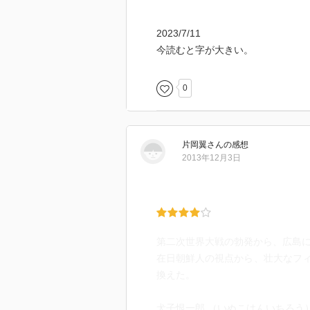
2023/7/11
今読むと字が大きい。
0
片岡翼
さん
の感想
2013年12月3日
第二次世界大戦の勃発から、広島
在日朝鮮人の視点から、壮大なフ
換えた。
犬子恨一郎 （いぬこはんいちろう