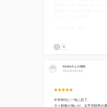
朝鮮から日本に強制的に連れてこ
先祖代々からの名前を棄てるなど
ならない、という名前。
「いつか公平」を願い
「つかこうへい」と名乗った筆者
（ペンネームの由来について真偽
0
kizuka
さん
の感想
2012年3月16日
中学時代に一気に読了。
少々刺激が強いが、太平洋戦争の