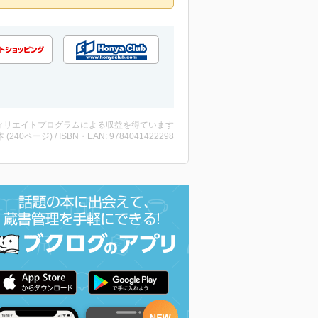
ィリエイトプログラムによる収益を得ています
・本 (240ページ) / ISBN・EAN: 9784041422298