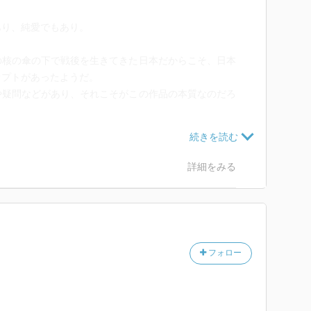
あり、純愛でもあり。
の核の傘の下で戦後を生きてきた日本だからこそ、日本
セプトがあったようだ。
や疑問などがあり、それこそがこの作品の本質なのだろ
詳細をみる
フォロー