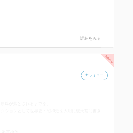
詳細をみる
フォロー
に原爆が落とされるまでを、
ィクションとして世界史・昭和史を大胆に破天荒に書き
）海軍少佐