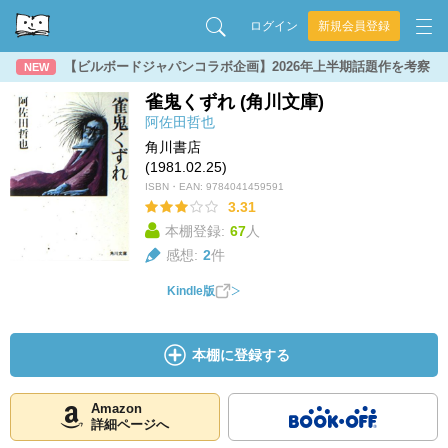
ログイン
新規会員登録
【ビルボードジャパンコラボ企画】2026年上半期話題作を考察
NEW
雀鬼くずれ (角川文庫)
阿佐田哲也
角川書店
(1981.02.25)
ISBN・EAN:
9784041459591
3.31
本棚登録:
67
人
感想:
2
件
Kindle版
本棚に登録する
Amazon
詳細ページへ