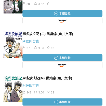
389
3.62
9
麻雀放浪記 (二) 風雲編 (角川文庫)
阿佐田哲也
375
3.66
13
麻雀放浪記(四) 番外編 (角川文庫)
阿佐田哲也
343
3.60
12