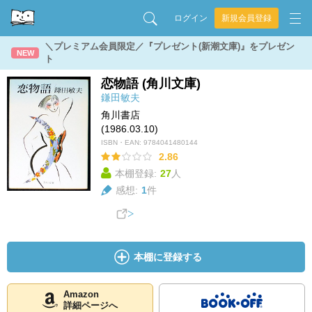
ログイン
新規会員登録
＼プレミアム会員限定／『プレゼント(新潮文庫)』をプレゼン
NEW
ト
恋物語 (角川文庫)
鎌田敏夫
角川書店
(1986.03.10)
ISBN・EAN:
9784041480144
2.86
本棚登録:
27
人
感想:
1
件
本棚に登録する
Amazon
詳細ページへ