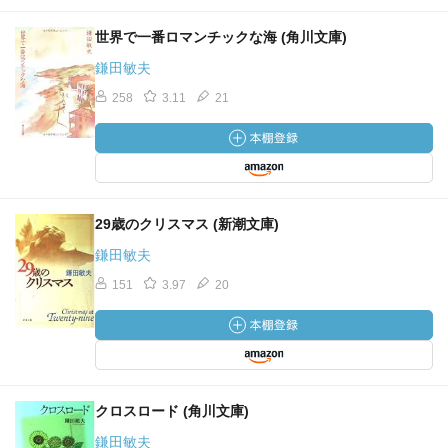
世界で一番ロマンチックな海 (角川文庫)
鎌田敏夫
258
3.11
21
29歳のクリスマス (新潮文庫)
鎌田敏夫
151
3.97
20
クロスロード (角川文庫)
鎌田敏夫