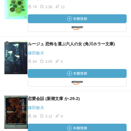
79
3.36
11
ルージュ 恐怖を運ぶ六人の女 (角川ホラー文庫)
鎌田敏夫
64
3.05
5
恋愛会話 (新潮文庫 か-29-2)
鎌田敏夫
58
3.12
9