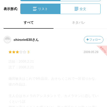
表示形式:
リスト
全文
すべて
ネタバレ
chirorin630さん
フォロー
3
2009.05.29
読始：2008,2,21
読了：2008,2,21
鎌田敏夫はこれで9作品目。おそらくこれで一区切りかな、
彼の作品は。
主人公はカメラのアシスタントで、カメラマンに恋してい
くという話