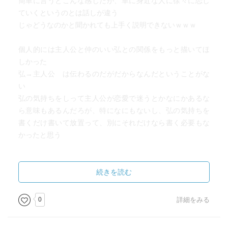
簡単に言うとこんな感じだが、単に身近な人に徐々に恋し
ていくというのとは話しが違う
じゃどうなのかと聞かれても上手く説明できないｗｗｗ
個人的には主人公と仲のいい弘との関係をもっと描いてほ
しかった
弘→主人公 は伝わるのだがだからなんだということがな
い
弘の気持ちをしって主人公が恋愛で迷うとかなにかあるな
ら意味もあるんだろが、特になにもないし、弘の気持ちを
書くだけ書いて放置って、別にそれだけなら書く必要もな
かったと思う
一つ恋愛に関して面白い考え方があったので最後にそれを
続きを読む
書いて終わる
0
詳細をみる