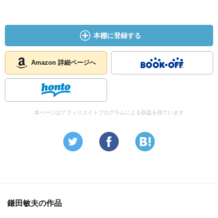
恋が生まれる時には心のなかでこんなことが起こる。
まず、感嘆。相手のことを素敵だと思う。
その次に、あの人に接吻されたり、したりしたらどんな
本棚に登録する
に嬉しいだろうと思う……その時に希望があれば恋が生ま
れる。
相手もまた自分に好意を持っているのではないか？ほん
Amazon 詳細ページへ
の少しの希望でいいんだ。そしたら第一の結晶作用が始ま
る。
水滴が樹の小枝に凍りついて、ダイヤモンドのようにキ
ラキラと輝くように、愛する相手の美点を次々と発見して
本ページはアフィリエイトプログラムによる収益を得ています
いく。どこへ行っても、何をしても、あの人と一緒だった
らどんなに幸福だろうと思う
その次に疑惑が生まれる
いままでひたっていた幸福を裏切るようなことが起き
る。相手は自分のことを好きでもなんでもないのではない
かという絶望。すべては自分のひとり相撲ではなかったか
という絶望。
鎌田敏夫の作品
でも、それを乗り越えると第二の結晶作用が起きる。前
よりももっと強い結晶作用が。それが本当の恋なんだ。