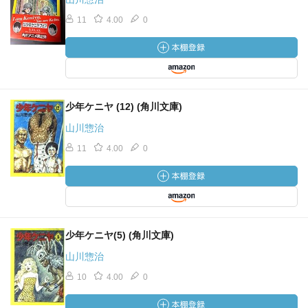
11
4.00
0
少年ケニヤ (12) (角川文庫)
山川惣治
11
4.00
0
少年ケニヤ(5) (角川文庫)
山川惣治
10
4.00
0