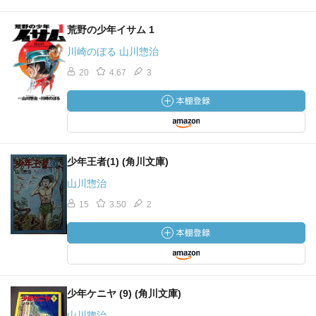
荒野の少年イサム 1
川崎のぼる 山川惣治
20
4.67
3
少年王者(1) (角川文庫)
山川惣治
15
3.50
2
少年ケニヤ (9) (角川文庫)
山川惣治