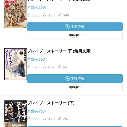
宮部みゆき
8608
3.76
599
ブレイブ・ストーリー 下 (角川文庫)
宮部みゆき
1379
4.07
46
ブレイブ・ストーリー (下)
宮部みゆき
3563
3.75
287