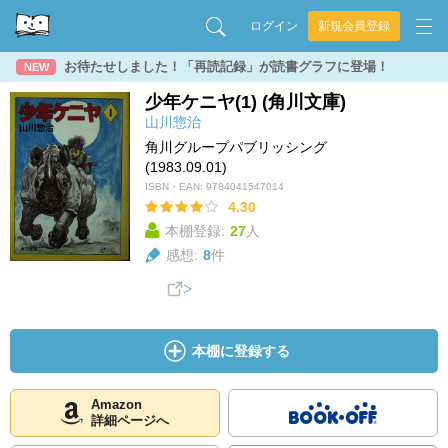
ログイン
新規会員登録
お待たせしました！「再読記録」が読書グラフに登場！
NEW
少年ケニヤ(1) (角川文庫)
山川惣治
角川グループパブリッシング
(1983.09.01)
ISBN・EAN:
9784041547014
4.30
本棚登録:
27
人
感想:
8
件
本棚に登録する
Amazon
詳細ページへ