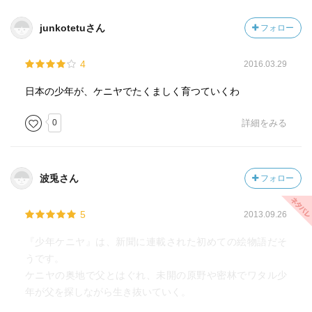
junkotetuさん
フォロー
4
2016.03.29
日本の少年が、ケニヤでたくましく育つていくわ
0
詳細をみる
波兎さん
フォロー
5
2013.09.26
『少年ケニヤ』は、新聞に連載された初めての絵物語だそ
うです。
ケニヤの奥地で父とはぐれ、未開の原野や密林でワタル少
年が父を探しながら生き抜いていく。