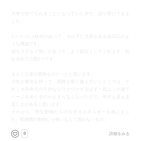
大学で捨てられることになっていた本で、譲り受けてきま
した。
1ページに1枚絵があって、その下に文章がある絵日記のよ
うな構成です。
絵もリアルで勢いがあって、より面白くしてくれます。絵
も含めての星5つです。
まさに王道の冒険ものだったと思います。
少年が勇気を持って、困難を乗り越えていくところは、そ
れこそ同年代の子供ならワクワクするはず！私はこの歳で
ページをめくるのが止まらなくなったので、年代も超える
楽しさがあると思います。
それから、野生動物たちの生きるエネルギーを感じまし
た。動物園の動物じゃ怖いなんて思わないもの。
0
詳細をみる