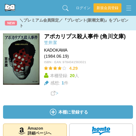
ログイン
新規会員登録
＼プレミアム会員限定／『プレゼント(新潮文庫)』をプレゼン
NEW
ト
アポカリプス殺人事件 (角川文庫)
笠井潔
KADOKAWA
(1984.06.19)
ISBN・EAN:
9784041563021
4.29
本棚登録:
20
人
感想:
1
件
本棚に登録する
Amazon
詳細ページへ