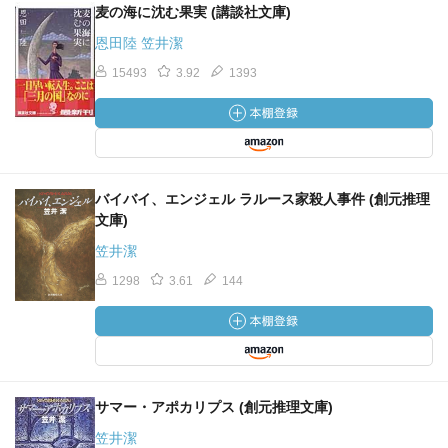
麦の海に沈む果実 (講談社文庫)
恩田陸 笠井潔
15493
3.92
1393
バイバイ、エンジェル ラルース家殺人事件 (創元推理
文庫)
笠井潔
1298
3.61
144
サマー・アポカリプス (創元推理文庫)
笠井潔