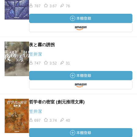
787
3.67
76
夜と霧の誘拐
笠井潔
747
3.52
31
哲学者の密室 (創元推理文庫)
笠井潔
697
3.74
40