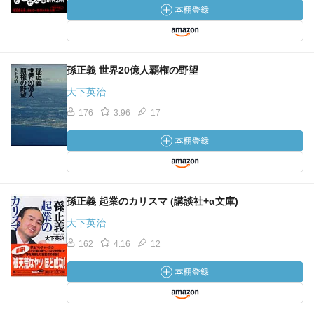
孫正義 世界20億人覇権の野望
大下英治
176
3.96
17
孫正義 起業のカリスマ (講談社+α文庫)
大下英治
162
4.16
12