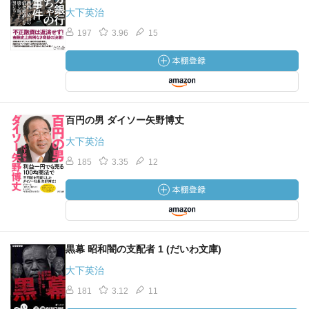
大下英治
197
3.96
15
百円の男 ダイソー矢野博丈
大下英治
185
3.35
12
黒幕 昭和闇の支配者 1 (だいわ文庫)
大下英治
181
3.12
11