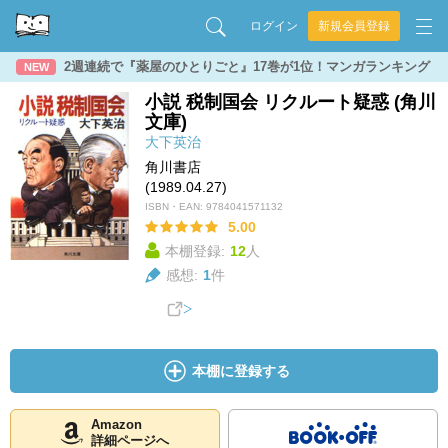
ログイン
新規会員登録
2週連続で『薬屋のひとりごと』17巻が1位！マンガランキング
NEW
小説 税制国会 リクルート疑惑 (角川
文庫)
大下英治
角川書店
(1989.04.27)
ISBN・EAN:
9784041571132
5.00
本棚登録:
12
人
感想:
1
件
本棚に登録する
Amazon
詳細ページへ