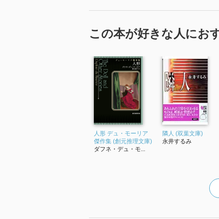
この本が好きな人にお
人形 デュ・モーリア
隣人 (双葉文庫)
傑作集 (創元推理文庫)
永井するみ
ダフネ・デュ・モ...