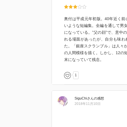
奥付は平成元年初版。40年近く前
いような短編集。全編を通して男
になっている。”父の顔”で、意中
れる場面があったが、自分も味わ
た。「銀座スクランブル」は人々
の人間模様を描く。しかし、12の
末になっていて残念。
1
SiguChi
さん
の感想
2018年11月10日