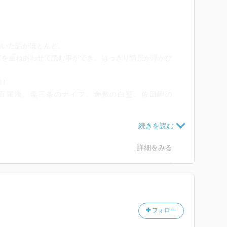
。
描いた話がほとんど。
どを重ねあわせて読む事ができ、はっきり情景が浮かび
的！
百羅漢、燕三条のナイフ、倉敷の白壁、佐田岬の
を思い浮かべながらストーリーを楽しめますし、行った
て楽しめます。
でも一種特殊な地域で繰り広げられるストーリー。
詳細をみる
てくるのが印象的でした。
残っている話があり、「ああ、この話はこの本に載って
せてくれるならどうする？という話。
フォロー