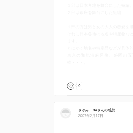
１部は日本各地を舞台にした短編
２部は銀座を舞台にした短編。
１部の方は男と女の大人の恋愛を
それに日本各地の地名や特産物な
ます。
とにかく地名や特産品などが具体
東京の和気清麻呂像、盛岡の五
椿・・・。
行った事がある所ならそこの風景
ことがない所はそれなりに想像し
そして２部の方は銀座という日本
0
スクランブル交差点がやたらと出
昔読んだ本ですが、ずっと記憶に
さゆみ1194
さん
の感想
たんだ～」と思いました。
2007年2月17日
それは１千万払ったら１歳若返ら
１歳で１千万って高い！！