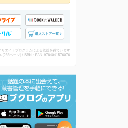
購入ストア一覧
ィリエイトプログラムによる収益を得ています
・本 (288ページ) / ISBN・EAN: 9784041576076