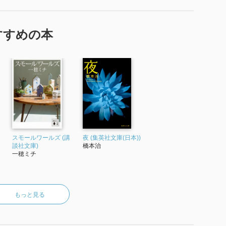
すすめの本
スモールワールズ (講
夜 (集英社文庫(日本))
談社文庫)
橋本治
一穂ミチ
もっと見る