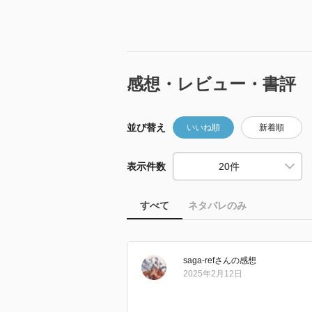
感想・レビュー・書評
並び替え
いいね順
新着順
表示件数
すべて
ネタバレのみ
saga-ref
さん
の感想
2025年2月12日