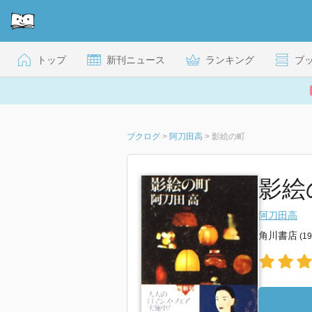
トップ
新刊ニュース
ランキング
ブ
ブクログ
>
阿刀田高
>
影絵の町
影絵
阿刀田高
角川書店
(1