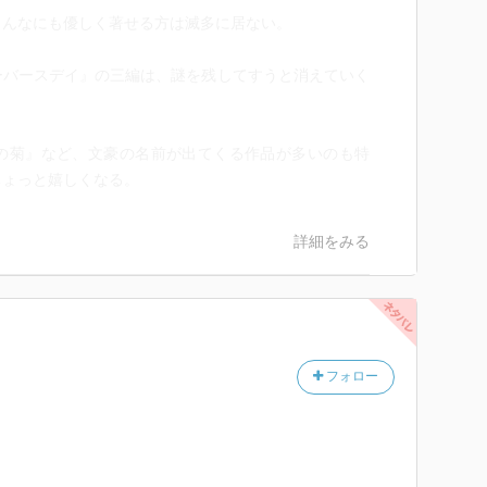
んなにも優しく著せる方は滅多に居ない。
バースデイ』の三編は、謎を残してすうと消えていく
菊』など、文豪の名前が出てくる作品が多いのも特
ちょっと嬉しくなる。
詳細をみる
フォロー