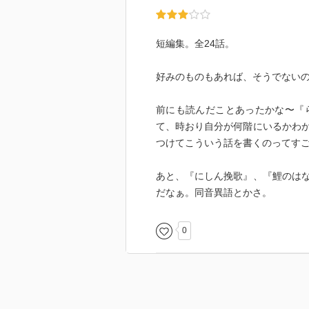
だけどその後、１億払ったら１０
それなら喜んで出す人がいくらで
同じ事なんだけど、数字のマジッ
短編集。全24話。
あと「月の光」という話も良かっ
オチは想像できますが、イメージ
好みのものもあれば、そうでない
その後の「白い橋」という話も何
前にも読んだことあったかな〜『
どうという事ない話、さりげない
て、時おり自分が何階にいるかわ
める話になるんだな～と思う作品
つけてこういう話を書くのってす
あと、『にしん挽歌』、『鯉のは
だなぁ。同音異語とかさ。
0