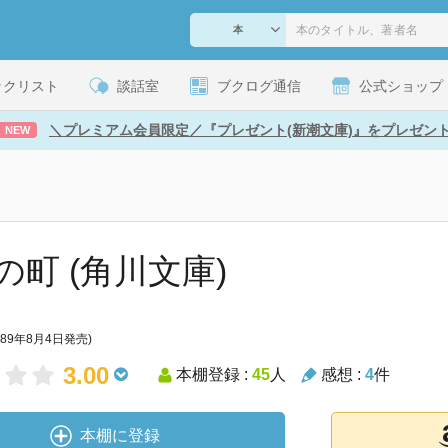
ックリスト
談話室
ブクログ通信
公式ショップ
＼プレミアム会員限定／『プレゼント(新潮文庫)』をプレゼン
NEW
の町 (角川文庫)
989年8月4日発売)
3.00
本棚登録 :
45
人
感想 :
4
件
本棚に登録