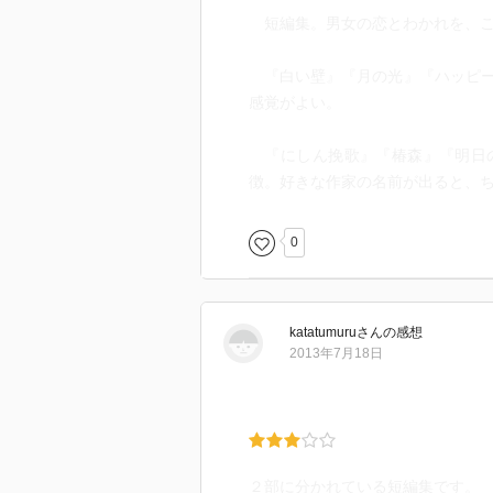
短編集。男女の恋とわかれを、こ
『白い壁』『月の光』『ハッピー
感覚がよい。
『にしん挽歌』『椿森』『明日の
徴。好きな作家の名前が出ると、
0
katatumuru
さん
の感想
2013年7月18日
２部に分かれている短編集です。