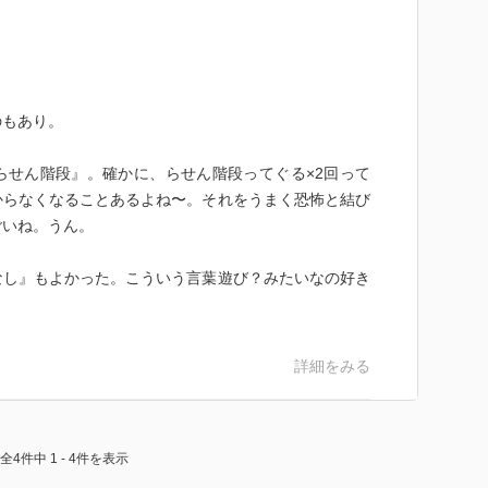
歳若返らせてくれるという話になり・・・。
もいるだろうと思いました。
クだな～と思ってずっと記憶に残ってました。
た。
を浮かべながら読むと「あ～、そうか」となります。
のもあり。
となく好きです。
らせん階段』。確かに、らせん階段ってぐる×2回って
話も具体的な地名からイメージする事でこんな風に楽し
からなくなることあるよね〜。それをうまく恐怖と結び
です。
ごいね。うん。
なし』もよかった。こういう言葉遊び？みたいなの好き
詳細をみる
全4件中 1 - 4件を表示