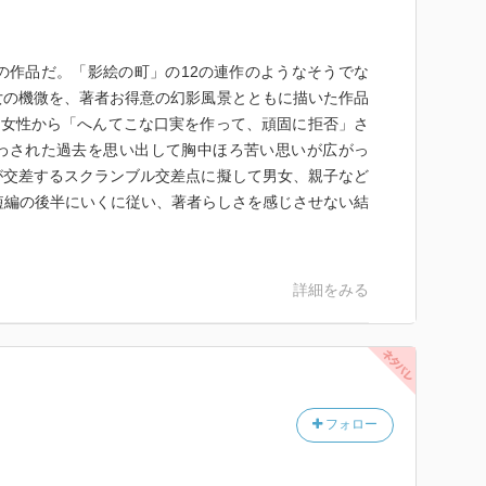
の作品だ。「影絵の町」の12の連作のようなそうでな
女の機微を、著者お得意の幻影風景とともに描いた作品
の女性から「へんてこな口実を作って、頑固に拒否」さ
わされた過去を思い出して胸中ほろ苦い思いが広がっ
が交差するスクランブル交差点に擬して男女、親子など
短編の後半にいくに従い、著者らしさを感じさせない結
詳細をみる
フォロー