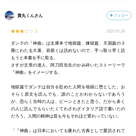
❐案内人の詩人ウェルギリウス
ギリシャとトロイの「トロイ戦争」でトロイが壊滅した
◎地獄篇
貴丸くんさん
フォロー
後、トロイの武将アエネアスが地中海を彷徨い、行き着い
「人生のなかばに達し、ふと気がつくと、私はまともな道
た先でローマ帝国を建国する、という伝説がある。その旅
を外れて、暗い森の中に迷い込んでいた…」というところ
の中で地獄巡りもある。ローマ最大の詩人であるウェルギ
3
2025.07.29
からダンテの旅が始まる
リウスは、叙事詩『アエネーイス』でそれを綴っている。
ガイド役にもう生きていないローマ最大の詩人、ダンテが
ダンテの『神曲』は文庫本で地獄篇、煉獄篇、天国篇の３
尊敬するウェルギリウスという設定
冊にわたる大著。容易くは読めないので、手っ取り早く読
【地獄】
地獄は罪状により九層を構成している
もうと本書を手に取る。
❐地獄の階層
ちなみに第一層は、キリストの洗礼を受けていない…とい
さすが文章の達人、阿刀田先生のかみ砕いたストーリーで
ホメロス『オデュッセイア』、ウェルギリウス『アエネー
うだけでこの「リンボ」という場所にて未決囚扱いされて
『神曲』をイメージする。
イス』などで示されているものが元になっている。
しまう
神は自制心の欠如、悪意、獣性を食らう。暴力はもちろん
さすがキリスト教的倫理観満載だ
地獄篇でダンテは自分を貶めた人間を地獄に堕とした。お
いけない。欺瞞は人間特有の罪だから暴力よりも重く罰せ
日本人の多くは地獄のリンボ行きである（汗）
そらく原文を読んでも、誰のことかわからないであろう
られる。つまりうっかり我を失って犯した罪のほうが、意
こんな感じで各層に進みながらさまざまな罪
が、恐らく当時の人は、ピーンときたと思う。だから多く
図的に犯す罪より軽い。
（愛欲に耽る罪、暴食、吝嗇、浪費、憤り、異端邪教の信
の人に読んでもらいたくてわざわざイタリア語で書いたの
まずは地獄の門がある。それから大河アケロン川を船頭カ
仰、暴力、欺瞞、裏切り…中には「？」と思う罪もある）
だろう。人間の精神は昔も今もそれほど変わっていない。
ロンの船に乗り地第一層に。
で罰せられている亡者たちと言葉を交わしていく
地獄ではダンテたちが出会った人々の実名も出ますが、キ
出てくるのは、ギリシャ神話の神々から、イタリア史に名
「『神曲』は日本においても優れた古典として愛読されて
リスト以前の古代ギリシャ神話の登場人物や、歴史上の人
前を残した人物たち（ダンテが中心の世界観なので）、キ