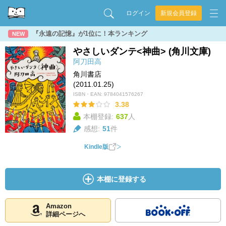
ログイン
新規会員登録
『永遠の記憶』が1位に！本ランキング
NEW
やさしいダンテ<神曲> (角川文庫)
阿刀田高
角川書店
(2011.01.25)
ISBN・EAN:
9784041576267
3.38
本棚登録:
637
人
感想:
51
件
Kindle版
本棚に登録する
Amazon
詳細ページへ