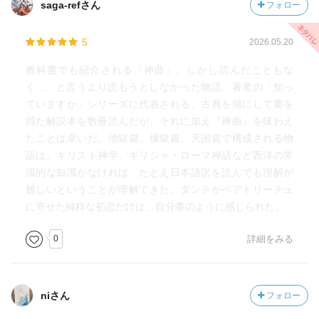
saga-refさん
フォロー
イヤソンやオデュッセイアたちの名前も見られる。
なるほどね〜
5
2026.05.20
【煉獄】
❐煉獄の構成
◎煉獄篇
教科書でも紹介される『神曲』。しかし読んだこともな
地獄へ行くほどの罪ではないが、天国直行ほどではない者
煉獄とは…
く……と言うより読もうとしなかった物語。著者の「知っ
たちは、煉獄で罪を悔い改める。出入り口にいるのは、古
カトリックにおいて、「天国の喜びにあずかるために必要
ていますか」シリーズに代表される、古典を簡にして要を
代ローマ時代の政治家小カトー。彼はカエサルとの対立に
な聖性を得るように浄化（清め）の苦しみを受ける人々の
得た解説本を数冊読んだが、それに加え『神曲』を味わえ
敗れて自殺している。だが地獄生きではない。あの世で
状態」（Wikipedia抜粋）
たことは幸いだ。地獄篇、煉獄篇、天国篇で構成される物
も、この世の功績によって少しは情状酌量があるのか？
天国と地獄の間って感じかな
語は、キリスト神学、ギリシャ・ローマ神話など西洋の常
煉獄の成り立ちは、まず死者は船に乗って煉獄山の麓に着
識的な知識がなければ、たとえ日本語訳を読んでも理解が
く。第一の丘、第二の丘、ペテロの門をくぐって第一層か
ここでの煉獄は二つの丘と七つの層から成り、
難しいということが理解できた。ダンテがベアトリーチェ
ら第七層まで上がり、楽園にたどり着く。煉獄山は大変険
「相当に立派な人物でもいきなり天国へ入れるわけではな
に寄せた純粋な初恋だけは、自分事のように感じられた。
しいのだが、罪が贖われれば気持ちが楽になり坂も楽にな
い たいていは煉獄を通って天国に向かう」とある
る。ダンテは天使による罪を表す「Ｐ」の七つの刻印を押
煉獄ではダンテの知り合いや親族なんかもよく登場するよ
0
詳細をみる
され、層を上がるたびにその罪が贖われると刻印が消えて
うになる
いく。
多くの亡者が、現世の〇〇に愛を伝えてくれ
そして煉獄には大気があり、太陽や星が出て、昼と夜があ
とやたら声をかけられるから
niさん
フォロー
る。
現世にいろいろな思いを残してきており、現世に近いとい
第一層から第三層は、歪んだ愛の結果としての罪。