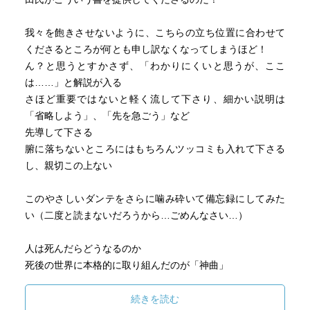
級として商工業者が台頭していた。フィレンツェは教皇派
と皇帝派の争いに巻き込まれ、何十年にも渡り敵になり味
我々を飽きさせないように、こちらの立ち位置に合わせて
方になり争い続けていた。
くださるところが何とも申し訳なくなってしまうほど！
ダンテの家は代々教皇派。ダンテの頃、ローマ教皇派のグ
ん？と思うとすかさず、「わかりにくいと思うが、ここ
ェルフィ党（ダンテも所属）と、皇帝派のギベリーニ党の
は……」と解説が入る
対立となっていた、最初は教皇派が優勢だったが、反抗、
さほど重要ではないと軽く流して下さり、細かい説明は
和平、小競り合い、和平…を繰り返している。グェルフィ
「省略しよう」、「先を急ごう」など
党は商人階級中心の白党と、封建貴族中心の黒党に別れ、
先導して下さる
ダンテは白党のリーダーになる。しかしローマに行った時
腑に落ちないところにはもちろんツッコミも入れて下さる
に告発されてフィレンツェに帰れなくなる。
し、親切この上ない
フィレンツェでは、ローマ教皇派と皇帝派が互いに争い追
い出し巻き返し…を繰り返している。
このやさしいダンテをさらに噛み砕いて備忘録にしてみた
『神曲』では、地獄の死者に実在の人物名が出てくるが、
い（二度と読まないだろうから…ごめんなさい…）
この政治宗教争いのダンテの立場からの恨み？のようなも
のも現れている…らしい。
人は死んだらどうなるのか
死後の世界に本格的に取り組んだのが「神曲」
❐ダンテの永遠の女性ベアトリーチェ
地獄篇、煉獄篇、天国篇から成る
父のポルティナーリ氏はフィレンツェでも上層階級で裕福
続きを読む
で慈善活動もする人格者。ダンテは九歳のときに、数ヶ月