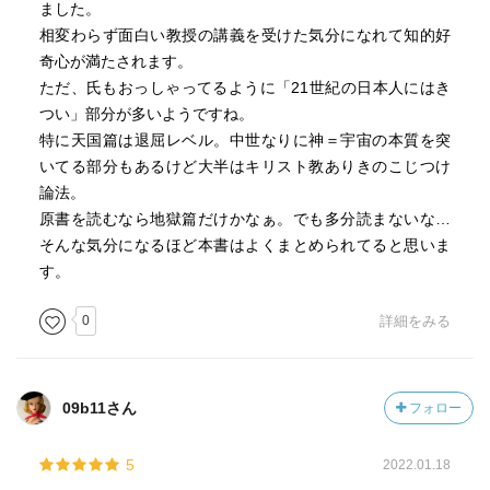
が「神の愛、神の光、三位一体」で、それが宇宙を動かす
ました。
神を忘れて法律を学び、神に背いて医学を学んでいる……
元。そこは実体も想念も混じってただ概念だけ。
相変わらず面白い教授の講義を受けた気分になれて知的好
略奪に耽り、俗事に染まり、快楽を貪り、快悦に溺れてい
奇心が満たされます。
る
【全体的に】
ただ、氏もおっしゃってるように「21世紀の日本人にはき
…と批判する
❐科学的描写
つい」部分が多いようですね。
そしてダンテは神への感謝の気持ちでいっぱいになる
・地獄、煉獄、極楽へ行く死者は、生きている頃の姿も記
特に天国篇は退屈レベル。中世なりに神＝宇宙の本質を突
キリスト教の要素が非常に強いため理解はなかなか難しい
憶も持っているし、地獄の責め苦は実体として苦痛だが、
いてる部分もあるけど大半はキリスト教ありきのこじつけ
クライマックスは天国の最奥の場所でダンテはとうとう神
霊的な存在なので肉体の重みはなく影も持たない。
論法。
を見る（見るけど、自分の感性が至上の高貴を捉えきれ
生きているまま地獄、煉獄、天国を巡るダンテは、船に乗
原書を読むなら地獄篇だけかなぁ。でも多分読まないな…
ず、感激に圧倒されすぎて記憶がとりとめない、また筆舌
ったり歩いたりすれば重みで船や道の石揺れるし、太陽の
そんな気分になるほど本書はよくまとめられてると思いま
も及ばないことも嘆いており、兎にも角にもダンテがそん
光を浴びれば影ができる。そこで死者たちは「こいつ影が
す。
な具合なのでこちらも伝えようがない）
あるぞ！？何者だ！？」とかなる。そして「現世に戻った
ら自分の家族に伝えてほしい」と伝言や祈りを頼まれる。
0
詳細をみる
【特徴とまとめ】
これは「生きている人が祈ってくれたら、煉獄を早く進め
■「神曲」のすごいところ
て、天国が近づく」というためなので死者にとってはまさ
○ラテン語を拝して、優れたイタリア語を確立する道を拓
に「天への使者」のようなものだ。
09b11さん
フォロー
き、ルネッサンス運動の原動力となった
そして煉獄は南半球で、空に星が出る描写が多い。抽象的
（この頃イタリア語は俗語扱い）
な星でもあるし、実際の星座でもある。これは研究所によ
○中世の百科全書的な知識を巧みに網羅している
5
2022.01.18
ると「今は何時で、さっきの場所からこのくらい移動し
○叙事詩としてレベルが高い…らしい