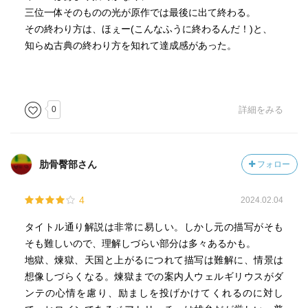
みたいな感じ
三位一体そのものの光が原作では最後に出て終わる。
❐色
その終わり方は、ほぇー(こんなふうに終わるんだ！)と、
煉獄編では色の描写も多いです。天使の衣装、台座、ベア
そしていよいよ最後の炎をくぐると、ベアトリーチェが案
知らぬ古典の終わり方を知れて達成感があった。
トリーチェの衣装、星、森や川などの自然。色には意味も
内人としてダンテを迎えことになる
あるらしいんだけど読んだ感じでは「地獄と違って爽や
か」という印象。
（道中、辛くなるとウェルギリウスが「ベアトリーチェが
待っているぞ！」と励ますのであった…何度もしつこいが
0
詳細をみる
❐教会のこと
ダンテは35歳）
地獄の裁きもそうだったけど、ローマ皇帝への罪は重罪
だ。『煉獄編』では神と人間との関わり、ローマ統治につ
〜東の空は薔薇色に染まり、西の空は清らかに澄み、さな
肋骨臀部さん
フォロー
いてのダンテの考えが書かれているらしい。「ローマに
がら遠い日に見た朝ぼらけのような気配の中に、白いヴェ
は、皇帝と教皇が、世俗の支配と魂の救済を分けていた。
ールにオリーブの冠、緑のマントの下に燃えたつ朱の衣装
4
2024.02.04
しかしそれが争うようになり、ローマ教会が世俗の支配と
をまとった淑女〜
宗教的権威の両方を自分のものにしようとした。これによ
おー！
タイトル通り解説は非常に易しい。しかし元の描写がそも
り現世が乱れた」
ついにベアトリーチェ降臨！
そも難しいので、理解しづらい部分は多々あるかも。
ダンテは「ああ全身の血が沸き返ります 昔日の感動が炎
地獄、煉獄、天国と上がるにつれて描写は難解に、情景は
❐フランス王朝？
となって…」
想像しづらくなる。煉獄までの案内人ウェルギリウスがダ
なんかヨーロッパを席巻していたフランス王家の歴史が語
と口走り恥ずかしがる
ンテの心情を慮り、励ましを投げかけてくれるのに対し
られるらしい。繁栄の陰で、神の教えをないがしろにした