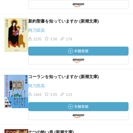
新約聖書を知っていますか (新潮文庫)
阿刀田高
2235
3.56
179
コーランを知っていますか (新潮文庫)
阿刀田高
1464
3.55
123
七つの怖い扉 (新潮文庫)