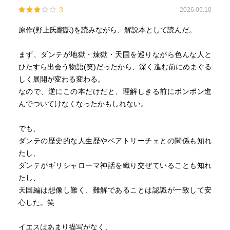
う感じが伝わる
3
2026.05.10
第四層から第六層は、人間の物欲的欲求が強すぎて生じた
また煉獄では天使が守りにきてくれる
罪。
神の情状酌量もケースバイケース
原作(野上氏翻訳)を読みながら、解説本として読んだ。
第七層は愛欲の罪。
（もちろんダンテの価値観での情状酌量だが）
これらの罪を悔い改めて天国への道が開かれると、煉獄全
まず、ダンテが地獄・煉獄・天国を巡りながら色んな人と
体が揺れるらしい。しかしダンテが会った死者たちは「自
煉獄篇はもちろん地獄篇からすればかなりソフト
ひたすら出会う物語(笑)だったから、深く進む前にめまぐる
分の敵は苦しめばいい」と言ったりして、現世の恨みを捨
罪の鞭は愛で編まれていたり、瞼が縫い閉じられていた
しく展開が変わる変わる。
てられない者も多い。
り、飢餓、火あぶり…くらい
なので、逆にこの本だけだと、理解しきる前にポンポン進
そして七つの罪を贖ったら地上楽園へ。ダンテはウェルギ
また地獄と煉獄の違いは、
んでついてけなくなったかもしれない。
リウス先生と別れ（寂しい〜）、ベアトリーチェと再会す
地獄→ひたすら苦しむ
る（ベアトリーチェが死んでから10年。ダンテが最後に会
煉獄→苦しみが浄化のプロセスとして喜ばしい
でも、
ってからは15年くらい？）。
なので同じ炎に包まれても煉獄では清いものの憧れを歌い
ダンテの歴史的な人生歴やベアトリーチェとの関係も知れ
ながら焼かれるとの事（精神面はそうだけど、焼かれるの
たし、
❐昼と夜
は誰しもぜったい嫌だぞ）
ダンテがギリシャローマ神話を織り交ぜていることも知れ
太陽と星があるので、昼と夜がある。現世での時間の経ち
たし、
方とは違うっぽいが。夜になると誘惑者である蛇が現れ天
ここでもキリスト教教訓がいくつか出てくる
天国編は想像し難く、難解であることは認識が一致して安
使と対峙する。煉獄でもしも蛇に負けたら、煉獄やり直し
地上の思考でものを考えるな…神の元では愛は増大し続け
心した。笑
なのかな。ダンテが見た夜空の三つの星は「希望、信じ
る…
る、愛する」だそうだ。これが一番大事って認識。
とか愛の哲学とは…
イエスはあまり描写がなく、