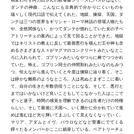
相変わらず阿刀田さんの教養書シリーズにハズレはない。
が、もう凄い想像力である
スラム教の戦争の歴史はマホメットに責任を見ているのだ
ダンテの神曲、こんなにも古典的で分かりにくいものを
脱帽ものです
もしこれが、イタリア語の原文で読むことができたのな
ろう。しかし現代感覚からすると、キリスト教万歳の都合
瑞々しく現代口語で伝えてくれた。地獄、煉獄、天国。ダ
こちらの想像力が追いつかない
ら、さぞ素晴らしいことだろう。
が良すぎるんだよなあ。
ンテは三つの世界をギリシャ・ローマ神話の登場人物たち
例えば…
そして最下層の第九階層（コキュトス）は凍りついた世界
や、全然関係ない、かつてダンテが惚れしていた女の子ベ
・体をねじ曲げられ、落ちる涙が尻の割れ目に溜まってし
で裏切り者の地獄。なぜ「裏切り」が一番罪が重いのかと
アトリーチェの案内によって見て回ることができた。地獄
たたり…
思ったら、イエスを裏切ったユダ、人類最初の人殺しのカ
ではキリストの教えに反して最善悪行を積んだ王や神も含
・蛇と亡者が体を寄り添わせ、あちこちを交換する…蛇な
イン、ローマ皇帝カエサルを暗殺したブルータスやカシウ
めるさまざまな人々がマグマのコンクリートみたいなとこ
のか人間なのかわからない
スが最大の罪人扱いだからのようです。
ろに入れられて、ゴブリンみたいなやつらに棒でつつかれ
・…おとがいから尻の穴までまっ二つに裂けている 腸は
なおここには「巨人たちが穴の周りに並べられている」と
ていた。怖え。ゴブリン同士の仲間割れみたいなのもみつ
脚の間にぶらさがり、はらわたはまる見え、糞いっぱいの
いうので思い浮かぶのは『進撃の巨人』で壁の中に巨人た
つ、怯えながら進んでいくと今度は煉獄に辿り着く。そこ
袋も露出している…
ちが固められている場面でした(^_^;)。でも合ってると思う
は静かな離島のようなところ。人は死ぬとまずここに着い
・…人間の頭を食っている その髪の毛で自分の口を拭っ
よこの連想。
て、自分の生きた年数彷徨うことになる。そして、悪行と
ている…
まあこんな感じで、どうして地獄の階層がなぜこうなって
まではいかないけど良いこともしてこなかった人はここで
いるのか、地獄に落とされた理由や刑罰の理由をウェルギ
ずっと迷子。時間の感覚を理解できるのは生者だけの特権
こんな描写が手を変え品を変え…とじゃんじゃん出てきて
リウスがキリスト教としての倫理観で解説していく。生き
らしい。そして最後に天国へ。いく層かに分かれていて進
あっぱれである
ている時の行いが地獄で罰せられる。神の前に公平に裁か
めば進むほど光り輝いてまぶしくて見えなくなっていく。
れる。（しかし異教徒には不寛容すぎ…(-_-;）
マリア、アダムとイヴ、パウロなどなど聖書にでてくる
そしてダンテが35歳の設定なのだが、子供っぽいというか
錚々たるメンバーかここに鎮座している。ベアトリーチェ
ピュア過ぎて、ユーモラスですらある