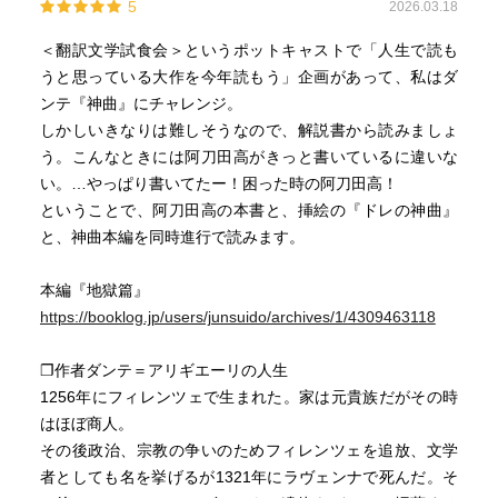
5
2026.03.18
＜翻訳文学試食会＞というポットキャストで「人生で読も
うと思っている大作を今年読もう」企画があって、私はダ
ンテ『神曲』にチャレンジ。
しかしいきなりは難しそうなので、解説書から読みましょ
う。こんなときには阿刀田高がきっと書いているに違いな
い。…やっぱり書いてたー！困った時の阿刀田高！
ということで、阿刀田高の本書と、挿絵の『ドレの神曲』
と、神曲本編を同時進行で読みます。
本編『地獄篇』
https://booklog.jp/users/junsuido/archives/1/4309463118
❐作者ダンテ＝アリギエーリの人生
1256年にフィレンツェで生まれた。家は元貴族だがその時
はほぼ商人。
その後政治、宗教の争いのためフィレンツェを追放、文学
者としても名を挙げるが1321年にラヴェンナで死んだ。そ