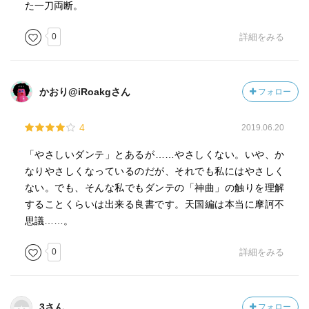
かなあ。（理解はできないんですけど）
た一刀両断。
読み終わっての全体の感想は「キリスト教を始め、宗教を
0
詳細をみる
信じることってこういうことか」とは漠然と感じました。
ダンテが天国の最奥部で感じたただの感覚のようなもの。
しかし私は死んだら終わりにしたいなあと思っているの
かおり@iRoakgさん
フォロー
で、あの世でもずっと滞在し続けるのはちょっと息苦しい
なあって感じてしまいました(^_^;)
4
2019.06.20
「やさしいダンテ」とあるが……やさしくない。いや、か
なりやさしくなっているのだが、それでも私にはやさしく
ない。でも、そんな私でもダンテの「神曲」の触りを理解
することくらいは出来る良書です。天国編は本当に摩訶不
思議……。
0
詳細をみる
3さん
フォロー