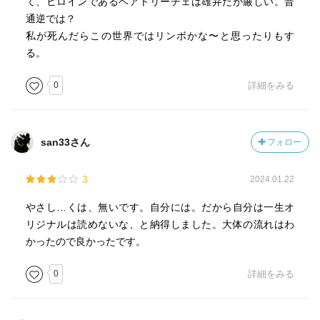
て、ヒロインであるベアトリーチェは雄弁だが厳しい。普
悪行が…というダンテの批判があるらしい。
ところがここから何故かベアトリーチェのお説教が始まる
通逆では？
煉獄にいるのは、十世紀末にフランク王朝を襲ってカペー
咎めて咎め抜いてとことんなじり倒す！
私が死んだらこの世界ではリンボかな〜と思ったりもす
朝を創ったユーグ・カペー。元は肉屋？彼からヴァロア
苦しい旅のすえ、ようやくたどり着いたのに…ひどい
る。
朝、ブルボン朝など近世フランス王朝の栄になる。
そう阿刀田氏も仰るとおり、一体ベアトリーチェは何を咎
❐現世の祈りは？
めているのかよくわからないのだ
0
詳細をみる
ウェルギリウスの時代は、生きている人が死んだ人のため
ベアトリーチェが現世にあったときは、ダンテは彼女への
に祈っても、神に届く手段がなく、死者の定めが変わるこ
憧れにより正しい道に導かれていた それから後がいけな
とはなかったという概念らしい。しかしキリスト後には、
い、と言うのだ
san33さん
フォロー
生きている人が死んでいる人のために祈ることにより、天
なんだかずいぶん傲慢で勝手なベアトリーチェの見解に感
国に近づけさせることができるとなったらしい。
じるぞ…
3
2024.01.22
そこで、煉獄で罪を贖う死者の魂は、生きて現世に戻るダ
品性下劣扱いし、「反省なさい」「厳しく後悔なさい」
ンテを見ると「わたしの家族に、わたしのために祈るよう
「懺悔なさい」と容赦ないドSっぷりである
やさし…くは、無いです。自分には。だから自分は一生オ
に伝えてくれ」と頼むのである。
それを聞いたダンテも「私はさまざまな快楽に誘われ、道
リジナルは読めないな、と納得しました。大体の流れはわ
民間信仰かなにかで「死んだ人のことを笑って思い出すと
を踏み外してしまいました」なんて答えているのだ
かったので良かったです。
あの世でその人の周りに花が咲く。悲しみや怒りで思い出
しかしここではこれ以上具体的な話しに発展しないからよ
すとその人の周りが荒れる」みたいに言うのはこれから出
くわからないまま終わる
0
詳細をみる
ているのかな。そしてそれは実際にありそうだと思う。
（ベアトリーチェのドSっぷりというか、ダンテのドMっぷ
【天国】
りが展開されるだけ？阿刀田氏がわからないものを自分が