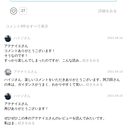
■ダンテ
年下のベアトリーチェを見て「神の啓示」に打たれた。あ
1265年フィレンツェに生まれる
27
詳細をみる
まりにも特別な想いだったので現実には近づかずに心のミ
文学に関心を持ちながら、政治活動にも参加
ューズ心の女神心の…。阿刀田高は「女性からすれば、自
政敵に追放され、二度とフィレンツェに戻れず、ラヴェン
コメント
分に気があるような男性からまったくアプローチがなく、
4
件をすべて表示
ナで56歳の生涯を終える
しかしあきらかに崇拝を隠さず、戸惑っただろう」って書
気の毒である
ハイジさん
2021.06.14
いているけど、まったくである。ダンテと神の間で完結し
そしてベアトリーチェへの崇高すぎる憧れを持っている
アテナイエさん
ちゃってる恋を向けられたって困るよね。
（異常な思い込みの激しい片思いとも言える 生涯でたっ
コメントありがとうございます！
どっちにしろベアトリーチェのほうが身分も高く、彼女は
そうなのです！
た2回しか会ってないのに！）
同等の男性と結婚して、しかし24歳で亡くなっている。
すっかり楽しんでしまったのですが、こんな読み...
続きをみる
しかし身分違いということもあり、お互い別々の家庭を持
ダンテもジェンマという妻の間に5人の子供が生まれてい
つ
アテナイエさん
2021.06.14
る。
またベアトリーチェは若くして亡くなるため、ますますダ
ハイジさん、楽しいコメントをいただきありがとうございます。阿刀田さん
『神曲』は、天国にいるベアトリーチェが「迷えるダンテ
ンテの中でベアトリーチェが純化、美化され非現実的な神
の本は、ガイダンスがうまく、わかりやすくて笑い...
続きをみる
を救ってほしい」と頼むことにより始まる。
の子のような存在に
ハイジさん
2021.06.15
❐『神曲』の作中の時間
アテナイエさん
「神曲」はベアトリーチェの恵みを受けて数奇な旅をする
ダンテ35歳。1300年4月8日夕方から、9日の夕方の出来
再びありがとうございます！
設定となっている
事。一昼夜で地獄、煉獄、天国を巡っているので、あの世
（このようにベアトリーチェはある意味ダンテにより勝手
ぜひぜひこの本のアテナイエさんのレビューを読んでみたいです。
の時間とこの世の時間は違う、って考えてよいのだろう。
私はま...
続きをみる
に神格化されている）