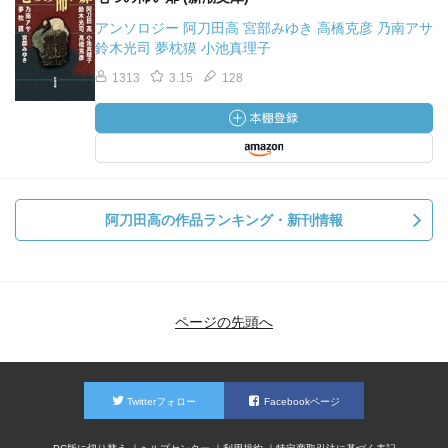
アンソロジー 阿刀田高 宮部みゆき 高橋克彦 乃南アサ
鈴木光司 夢枕獏 小池真理子
1313
3.15
128
阿刀田高の作品ランキング・新刊情報
ページの先頭へ
Twitterフォロー
Facebookページ