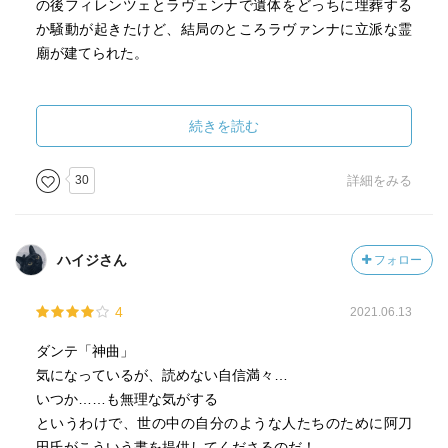
の後フィレンツェとラヴェンナで遺体をどっちに埋葬する
か騒動が起きたけど、結局のところラヴァンナに立派な霊
廟が建てられた。
❐功績
トスカーナ語で愛を歌う「清新体派」が彼の源流となる。
続きを読む
ラテン語から離れて、民衆の言語であるイタリア語で美し
く明晰な言葉と洗練された文章で詩作し、ルネッサンス運
30
詳細をみる
動の発端となった。ダ・ヴィンチ、ミケランジェロたちの
出現の元になった。「何かを変えた」って人ですね。
ローマ教皇治世を嫌っていたので、それ以前の治世という
ハイジさん
フォロー
ことで古いギリシャ精神がルネッサンス運動のもととなっ
た。
4
2021.06.13
❐政治、宗教の争いについて
ダンテ「神曲」
元をたどればローマ教皇と、神聖ローマ帝国皇帝の争いに
気になっているが、読めない自信満々…
なる。ローマ教皇はヨーロッパ全土の特にカトリック諸国
いつか……も無理な気がする
に影響を及ぼした。神聖ローマ帝国はドイツ中心に権力を
というわけで、世の中の自分のような人たちのために阿刀
伸ばしていた。ダンテの時代、農民とは違う新たな市民階
田氏がこういう書を提供してくださるのだ！