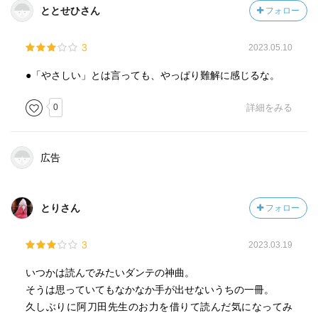
わかるわけない）
ととせひさん
フォロー
❐天国へ行くダンテ、ダンテの警告
神は善を行うものとして人間を作り、天国を安寧の場とし
ようやくその後、ベアトリーチェの美しさに目を見張り、
3
2023.05.10
て創った。二つの川があり、レテ川は罪の記憶を清めて忘
眩しい眩しすぎる‼︎と感激するのである（笑）
れさせ、エウノエ川は愛の記憶を新たに呼び覚ます。煉獄
●「やさしい」とは言っても、やっぱり難解に感じるな。
の最後でダンテは2つの水を飲み、天国へ挙がる。
◎天国篇
そしてダンテは読者に「これからもっと精神の深淵を辿る
地上の人がこの光り輝くすばらしさを語るのは至難の業だ
0
詳細をみる
ので、着いてこられなければ戻りなさい」と警告する。私
美しい天国の様子が要所要所に表現される
は着いていけないけど読み進めていきます(^_^;)
広告
また肉体が他の物体の中へたやすく入り込む…
❐天国の構造
ように倫理の証明を超えた神の摂理がある
天国は中空の円環？構造のようだ。天国は十の構造になっ
天文学と光学と神学がまじりあう理論、神学から見た宇宙
ている。はじめは月光天、土星天などの魂、「ヤコブの
とりさん
フォロー
について、次々とベアトリーチェから説明される
梯」を昇るとさらに神に近づく。最上の第十天の至高天が
一番髪に近い場所で、イエス・キリストや近い者たち（の
ここでもダンテの質問に対し、ベアトリーチェがキリスト
3
2023.03.19
魂）がいて、一番の中心には神の光が、神の愛が湧き出て
教見解から答えを導き教える
いる。その愛が宇宙を動かしている。
いつかは読んでみたいダンテの神曲。
（多くの知恵や教えがあるが、キリスト教の知識が乏しい
第十天・至高天の最奥部は、光り輝き回転する薔薇。阿刀
そうは思っていてもなかなか手が出せないうちの一冊。
ため割愛）
田高は「円形劇場」としています。うんうん。その最奥部
久しぶりに阿刀田先生のお力を借りて読んだ気になってみ
ダンテは現世を天上を比較し、