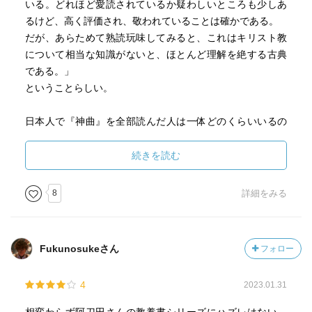
いる。どれほど愛読されているか疑わしいところも少しあ
物の名前も出てきます。特にダンテが対立した皇帝派や、
リスト教にまつわる神々たち…
るけど、高く評価され、敬われていることは確かである。
ローマ教皇はの黒党の人たちはかなりの悪人扱いで地獄に
そう、これがネックなのだ！
だが、あらためて熟読玩味してみると、これはキリスト教
落とされ厳しい責めを受けている。若干ダンテの私怨が
キリスト教が主軸のため、驚くことにマホメットやアリー
について相当な知識がないと、ほとんど理解を絶する古典
(^_^;)
（第4代カリフ、シーア派の大元）が罪人として登場
である。」
第一階層（辺獄／リンボ）は、キリスト教の洗礼を受けて
イスラム社会で長らく禁断の書とされたのも大いに納得で
ということらしい。
いない、キリストが生まれる前の人々。罪は犯していない
ある
が天国にはいけない者。ウェルギリウスはここにいるがダ
またダンテの個人的判断で罪人とされるのもポイントか
日本人で『神曲』を全部読んだ人は一体どのくらいいるの
ンテを案内するために特別に出てきた。
も…
だろう。少なくとも僕はまだ読んでいない。今から700年以
第二階層から第五階層が地獄の上層で、怒りのあまりの暴
しかしながら阿刀田氏は
上も前に書かれた本が、お手軽な値段で手に入れることが
続きを読む
力とか身を焦がす恋だとか「まあ自制できないよね」とい
〜ダンテは混乱の時代に生き、愛憎の思いは深く、しかも
できる幸せをかみしめたい。冒頭のダンテが暗く荒涼とし
う罪。
キリスト教的倫理観をはっきり持っていたから善悪のもの
た森の中に迷い込んだとこから始まる記述、ダンテがどん
第六層以下が下層部で、人を騙したり陥れたり、作為によ
8
詳細をみる
さしは厳しく、測りやすかった…〜とのこと
な思いでこの本を書いたのかを感じてみたい。もしかした
る罪なので重いらしい。上層部と下層部はもんで隔たって
ら、僕も今、暗く荒涼とした森の中に迷い込んでいるかも
いるのでウェルギリウスだけの力では入れず、天使の力を
またダンテの地獄描写が魅せる魅せる
しれない、そんな気持ちになりながら読み進めるのも良い
借りた。
Fukunosukeさん
フォロー
責め苦を受ける罪人たちの苦しみ悶える惨状
かもしれない。
第八層のなかで「不和や分裂をもたらせた者」がいる場所
汚泥、悪臭、流血、罵声、悲鳴、狂気…
ということで、河出文庫でもいいし、講談社学術文庫でも
にはマホメットやシーア派の元になった娘婿のアリーがい
凶暴な地獄の恐ろしい獣や怪物たち
4
2023.01.31
いいので、『神曲』３巻を手元において時々眺めることに
て、身体を裂かれている。地獄も下層になると地獄の刑罰
次から次へとあの手この手の地獄絵図を描いてくれるのだ
しよう。これで『神曲』にお近づきになろう。
描写が凄まじいんだけど、ダンテとしてはキリスト教とイ