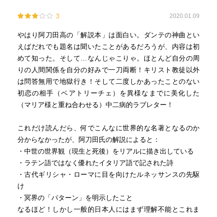
てもらおうっと
る。
しかし阿刀田氏の本書がなかったら「神曲」に関わること
3
2020.01.09
もなかっただろうに…
❐文学としての『神曲』の意義
やはり阿刀田高の「解説本」は面白い。ダンテの神曲とい
阿刀田さんありがとうございます！
・「近代を理解するための必読書」だそうだ。従来の「教
えばだれでも題名は聞いたことがあるだろうが、内容は初
会以外に救いはない」という教えから、個人の愛、個人の
めて知った。そして…なんじゃこりゃ。ほとんど自分の周
想いを書いている。
りの人間関係を自分の好みで一刀両断！キリスト教徒以外
・死後の世界を具体的に書いた。そこに、伝承、神話、叙
は問答無用で地獄行き！そして二度しかあったことのない
事詩、神学など、中世の知識を全体的に網羅している。
初恋の相手（ベアトリーチェ）を異様なまでに美化した
・ラテン語を配してイタリア語を確立する道を拓き、ルネ
（マリア様と重ね合わせる）中二病的ラブレター！
ッサンスの嚆矢となった。
これだけ読んだら、何でこんなに世界的な名著となるのか
私は本書と、『ドレの神曲』、神曲本編を同時進行で読み
分からなかったが、阿刀田氏の解説によると：
ましたが、天国篇は大変時間がかかりました。キリスト教
・中世の世界観（現生と死後）をリアルに描き出している
を信仰することについて、当時の社会や古典などが「当然
・ラテン語ではなく優れたイタリア語で記された詩
知っているよね」という前提で書かれていること、そして
・古代ギリシャ・ローマに目を向けたルネッサンスの先駆
比喩が難しすぎ(^_^;)
け
天国篇って読むと「理解しようとする」ことに集中してし
・冥界の「パターン」を明示したこと
まうので、これは静かに聞いたほうがイメージしやすいの
なるほど！しかし一般的日本人にはまず理解不能とこれま