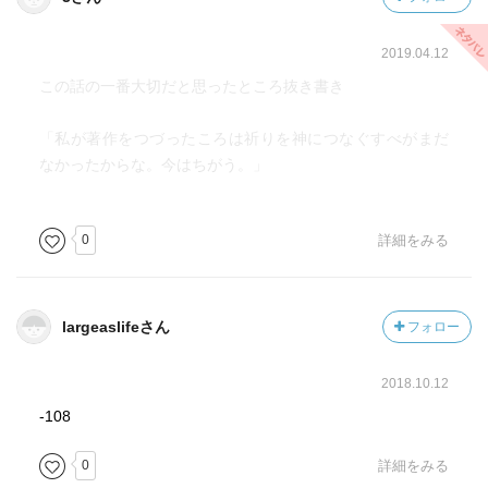
2019.04.12
この話の一番大切だと思ったところ抜き書き
「私が著作をつづったころは祈りを神につなぐすべがまだ
なかったからな。今はちがう。」
0
詳細をみる
largeaslifeさん
フォロー
2018.10.12
-108
0
詳細をみる