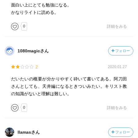
た」ということがわかるらしいが…私にはわかりません
面白い上にとても勉強になる。
■キリスト教的世界観で占められている
(^_^;)
かなりライトに読める。
■ギリシャ・ローマ神話が多く引用されている
・地獄から煉獄への道。地獄の最下層（コキュートス）で
半分埋まりながら罪人を噛み砕いているルチフェルの脇か
0
詳細をみる
ら地下に下ると地球の中心に着く。そこで自分の身体を反
阿刀田氏が、仰るとおり、日本人にこの世界観は馴染みの
転させると、地球の反対側への登りになる。長いトンネル
ないものが多すぎて愛読しづらい要素が多い
を抜けると煉獄があり、さらに頂点がエルサレム（天国）
1080magicさん
フォロー
しかし人って天国より地獄の方がぜったい興味がわく！
で…、という世界の構造らしい。
天国に対する想像って限界があるが、地獄に対する想像、
・煉獄で罪を贖う死者は、実体はないはずなのに飢えに痩
妄想はキリがない！
2
2020.01.27
せ衰えている。これに対してもなんか魂と肉体のことが語
不謹慎とはいえ、怖いもの見たさ…だ
られているらしい。
だいたいの概要が分かりやすく砕いて書いてある。阿刀田
地獄篇はダンテが怖がるたび、罪人が酷い目に遭うたび、
・煉獄には星の描写が多い。天文学的に「どこに何の星が
さんとしても、天井編になるときついみたい。キリスト教
なんか喜劇っぽくて笑えてしまった
出ているから、今は何時」とかわかるらしい。ふーん。
の知識がないと理解は難しい。
読み方が正しくないのは重々承知だが、地獄篇はある意味
・煉獄は南半球にある。ダンテの時代の地質学の知識は
エンタメ要素が強いのだ
「南半球は海ばかり」だったそうだ。ふーん。
0
詳細をみる
そしてダンテは結構わかりやすく真っ直ぐな気質が伺えた
・天国は人間の距離や高さを越えているんだけど、基本的
若しくは自分を敢えてそう描いたのか…は不明だが
に「回転」している印象です。自転、公転を表している？
『神曲』ではそのような宇宙の動きや時間の経過も人間の
llamasさん
フォロー
知識ゼロからここまで理解したということで、良しとさせ
成長も動きの源はすべて神の愛から発しているとしてい