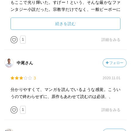
❐ギリシャ神話
もここで光り輝いた。すげー！という、そんな厳かなファ
すぐ怖がるし、ビビりだし、ひどいと気を失ってしまう
古代ギリシャ人のギリシャ神話に、古代ローマ人の神話が
ンタジー小説だった。宗教学だけでなく、一般ピーポーに
おまけにウェルギリウスに甘えるし、抱きかかえられちゃ
融合されてギリシャ・ローマ神話になった。そのころキリ
とってもこれほど面白い話が、ここまで格式高く聖書に次
うし…
スト教が誕生し、最初は迫害されたが、やがてローマ国教
ぐ教養書のようになっているのもすごく面白い。というか
続きを読む
恐ろしさについ目を逸らすとすかさず、ウェルギリウスに
になっていき（ローマ皇帝もキリスト教洗礼者と、古代ギ
聖書にしてもそうだが、宗教は広める為にある訳だから面
叱られてしまう（笑）
リシャ神を信じるものとがいる）、ヨーロッパを席巻して
白いに越したことはないんだろう。古典的な状態のまま現
ただウェルギリウスはダンテが迷ったり悩んだりするとす
1
詳細をみる
いく。多神教のギリシャ・ローマ神話と、一神教のキリス
代まで伝わっているから、現代人にとって読みにくい部分
かさず正しい方向へ導いてくれる心強いガイドである
ト教は本来は相性が悪く、基督教社会では「お話」として
が多いけど、こうして阿刀田さんに解説してもらえると、
罪人の話を聞いて、憤ったり、疑問をもったり、悲しんだ
捉えていた。しかしダンテ『神曲』ではギリシャ神話から
素晴らしく面白い世界を散歩できた気分だ。やっぱり難し
り…
中尾さん
フォロー
の物語が取り入れられている。こうしてダンテが「ギリシ
いんだろうけれど、原文にもそのうち挑戦したい。
「いっさいを記憶に留めます」と宣言しているだけあり、
ャ文明見直し」であるルネッサンス幕開けとなる。『神
きちんと向かい合う姿勢が大切なことなのだろう
3
2020.11.01
曲』に出てくる神話の神々の名前はギリシャ系の名前が用
キリスト教の教えや、なぜこの罪がどう悪いのかなど教訓
いられる（ギリシャだとゼウス、ローマだとユピテル）。
が散りばめられている
分かりやすくて、マンガを読んでいるような感覚。こうい
『神曲』はキリスト教洗礼を受けないと天国に入れない。
うので終わらせずに、原作もあわせて読むのは必須、、
しかしギリシャ神話の神への冒涜や反乱でも地獄に行く。
そしてダンテの価値観がよくわかる、史上最高の重罪人3人
地獄の官吏にミダス王、怪物ゲリュオンはダンテとウェル
は…
1
詳細をみる
ギリウスを乗せ、ケンタウルスもなんかお仕事がある？ミ
・イエスを裏切ったユダ
ノタウルス（ダンテは人頭牛身をイメージしている？）や
・ブルトゥス（カエサル暗殺者）
メドゥーサなどの怪物も地獄に封じられ、ギリシャ古典の
・カウシス（同じくカエサル暗殺者）