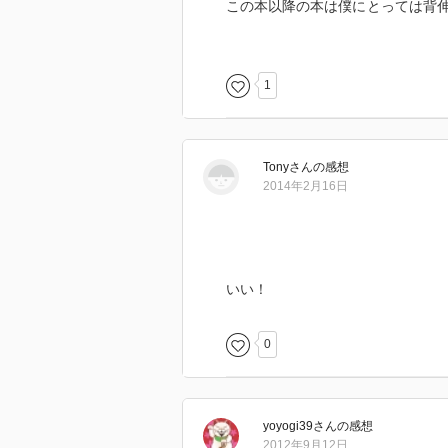
この本以降の本は僕にとっては背
少しだけ背伸びをさせてもらった
ってしまう様な。要するに初体験
1
27にしてこの本を読み直す。うん
し、村上龍がとってもとってもピ
Tony
さん
の感想
その男の子の村上龍を山田詠美が
2014年2月16日
ダムのふりをする人の目線であと
あら、オマセちゃんね。という風
ボーイミーツガール
いい！
本当にいい本だと私は思う。
0
yoyogi39
さん
の感想
2012年9月12日