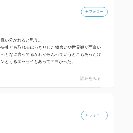
で村上龍の独自の社会論が展開される。
フォロー
男/女の対比の上で、男は「幻想的制度」である父性を
られる「消耗品」だと主張する。
、その存在自体が華やかで明るいものであるから、男は
き嫌い分かれると思う。
い失礼とも取れるはっきりした物言いや世界観が面白い
ょっとなに言ってるかわからんっていうとこもあったけ
うのは、人間が自律的集団を形成・維持するための人工
ドンとくるエッセイもあって面白かった。
て自然発生のものではなくて、為政者が集団を支配する
詳細をみる
ると、そう主張する。
リが言う「虚構」とアナロジーである。
解できなかったが、いくつか刺さるメッセージがあっ
フォロー
して、一定の読者を刺す表現が村上龍は本当に上手い。
かった本だった。