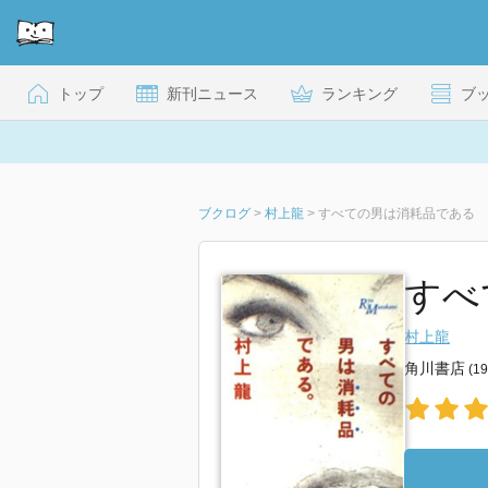
トップ
新刊ニュース
ランキング
ブ
ブクログ
>
村上龍
>
すべての男は消耗品である
すべ
村上龍
角川書店
(1