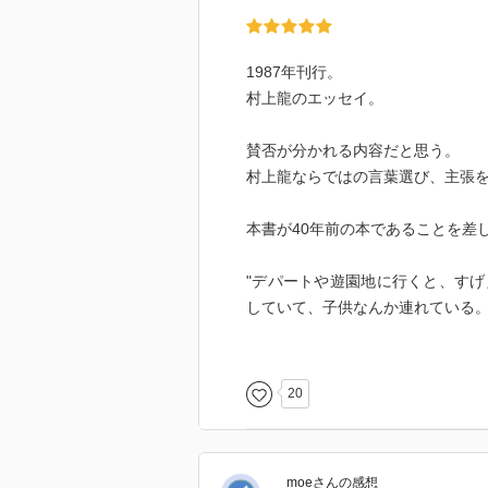
1987年刊行。
村上龍のエッセイ。
賛否が分かれる内容だと思う。
村上龍ならではの言葉選び、主張
本書が40年前の本であることを差
"デパートや遊園地に行くと、す
していて、子供なんか連れている。
"浅知恵とは、女のためにある言
というのは、幻想の父性を背負わ
20
男は構築しなければならない。社会
以上は本文からの引用だが、202
moe
さん
の感想