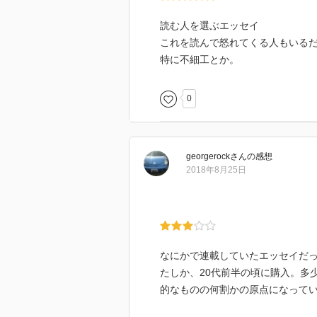
読む人を選ぶエッセイ
これを読んで怒れてくる人もいる
特に不細工とか。
0
georgerock
さん
の感想
2018年8月25日
なにかで連載していたエッセイだ
たしか、20代前半の頃に購入。多
的なものの何割かの原点になって