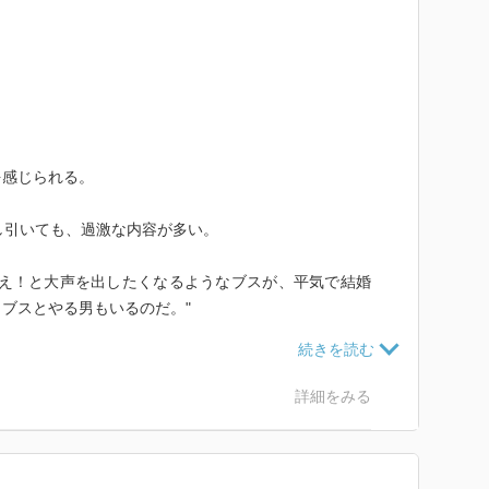
を感じられる。
し引いても、過激な内容が多い。
げえ！と大声を出したくなるようなブスが、平気で結婚
ブスとやる男もいるのだ。"
葉だ。生物学のレベルでいうと、女に知恵はない。知恵
された男にだけあるものだ。
詳細をみる
や物語、建築物や数学を構築する。"
5年現在の感覚ではとても許容できない表現だ。