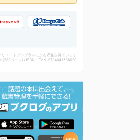
ィリエイトプログラムによる収益を得ています
・本 (288ページ) / ISBN・EAN: 9784041586020