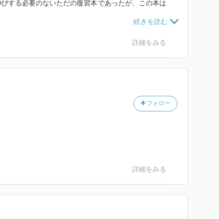
伸びする必要のないただの復習本であったが、この本は
本だったと思う。ズルをしたんだと思う。先に結果を知
だった。
詳細をみる
、やっぱりこの本は古びない。全うなことを書いている
ュアでチャーミングで素敵。
ベテラン娼婦か、風俗営業をしている人生経験豊富なマ
がきを書く。
フォロー
に…
詳細をみる