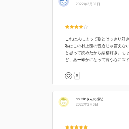
2022年3月31日
しかし、これらの過激な表現の裏
村上龍は本書において、一貫して
背負わされ、性能が悪ければ捨て
対して女は、若くてきれいな女は
これは人によって割とはっきり好
絶対に敵わないとする。
私はこの村上龍の普通じゃ言えな
と思って読めたから結構好き。ち
村上龍がここで言う「制度」とい
ど、あー確かになって言う心にズ
的なルールのことである。
父性、家族、国家、これらは決し
0
ために都合よく作られたものであ
これは彼のユヴァル・ノア・ハラ
半分ぐらいは何を言っているか理
no title
さん
の感想
た。
2022年2月6日
そのロジックや真実性は別の話と
これらに出会えただけで読んで良