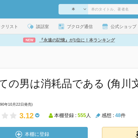
ックリスト
談話室
ブクログ通信
公式ショップ
『永遠の記憶』が1位に！本ランキング
NEW
ての男は消耗品である (角川文
990年10月22日発売)
3.12
本棚登録 :
555
人
感想 :
48
件
本棚に登録