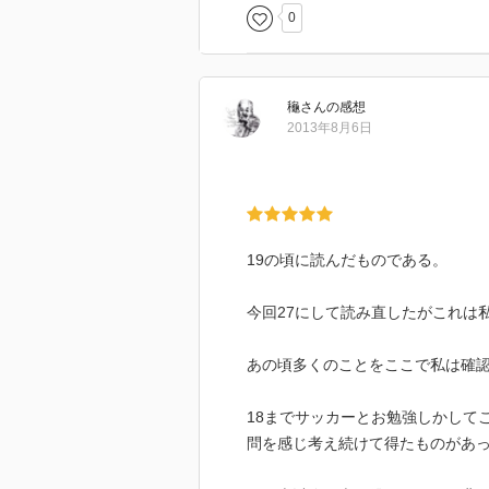
0
龝
さん
の感想
2013年8月6日
19の頃に読んだものである。
今回27にして読み直したがこれは
あの頃多くのことをここで私は確
18までサッカーとお勉強しかして
問を感じ考え続けて得たものがあ