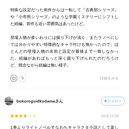
特殊な設定だった前作からは一転して『古典部シリーズ』
や『小市民シリーズ』のような学園ミステリーにシフトし
た続編。前作も近い雰囲気はあったけど。
登場人物が多いわりには掘り下げが浅く、またラノベにし
ては分かりやすい特徴的なキャラ付けも無かったので、ほ
とんどの登場人物の名前と設定が最後まで一致しなかっ
た。続編があればもっと深く掘り下げられたのだろうけ
ど、残念ながら続編は無い様子。
0
詳細をみる
bukuroguidkodamaさん
フォロー
4
2018.12.09
1巻よりライトノベルすなわちキャラクタ小説として楽し