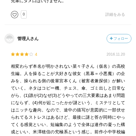
先輩にタメ口はいけません。
0
詳細をみる
管理人さん
フォロー
4
2016.11.20
相変わらず本名が明かされない菜々子さん（仮名）の高校
生編。人を操ることが大好きな彼女（黒幕＝小悪魔）の企
みを、操られる側の後輩宮本くん（被害者兼探偵）が解い
ていく。ネタはコピー機、チェス、傘、ゴミ出しと日常な
がら、(1)誰が(2)なぜ(3)どうやっての三大要素はあまり問題
にならず、(4)何が起こったかが謎という、ミステリとして
はニッチな趣向。なので、途中の描写が意図的に一部伏せ
られてるストレスはあるけど、最後に謎と答が同時にやっ
てくる感覚といい、短編集のようで全体は連作の凝った構
成といい、米澤穂信の究極系という感じ。前作小中学校編