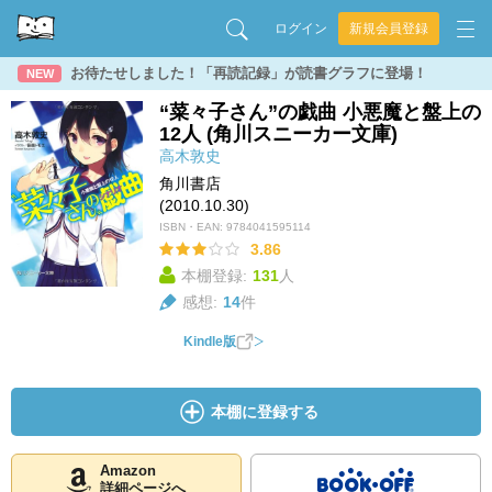
ログイン
新規会員登録
お待たせしました！「再読記録」が読書グラフに登場！
NEW
“菜々子さん”の戯曲 小悪魔と盤上の
12人 (角川スニーカー文庫)
高木敦史
角川書店
(2010.10.30)
ISBN・EAN:
9784041595114
3.86
本棚登録:
131
人
感想:
14
件
Kindle版
本棚に登録する
Amazon
詳細ページへ