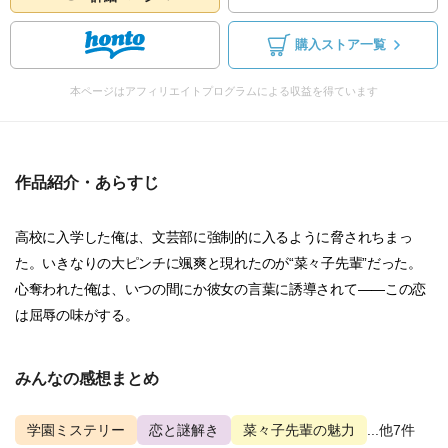
購入ストア一覧
本ページはアフィリエイトプログラムによる収益を得ています
作品紹介・あらすじ
高校に入学した俺は、文芸部に強制的に入るように脅されちまっ
た。いきなりの大ピンチに颯爽と現れたのが“菜々子先輩”だった。
心奪われた俺は、いつの間にか彼女の言葉に誘導されて――この恋
は屈辱の味がする。
みんなの感想まとめ
学園ミステリー
恋と謎解き
菜々子先輩の魅力
...他7件