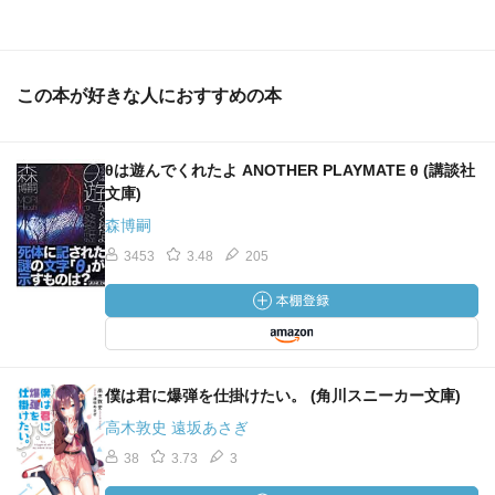
この本が好きな人におすすめの本
θは遊んでくれたよ ANOTHER PLAYMATE θ (講談社
文庫)
森博嗣
3453
3.48
205
僕は君に爆弾を仕掛けたい。 (角川スニーカー文庫)
高木敦史 遠坂あさぎ
38
3.73
3