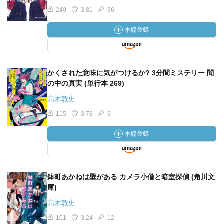
240
3.81
36
かくされた意味に気がつけるか? 3分間ミステリー 闇
の中の真実 (単行本 269)
高木敦史
115
3.78
3
鉢町あかねは壁がある カメラ小僧と暗室探偵 (角川文
庫)
高木敦史
101
3.24
12