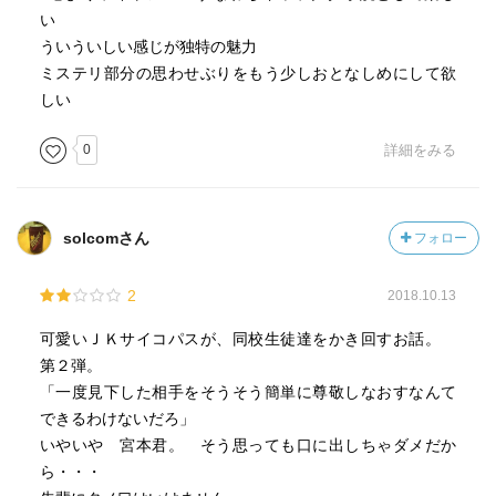
い
ういういしい感じが独特の魅力
ミステリ部分の思わせぶりをもう少しおとなしめにして欲
しい
0
詳細をみる
solcomさん
フォロー
2
2018.10.13
可愛いＪＫサイコパスが、同校生徒達をかき回すお話。
第２弾。
「一度見下した相手をそうそう簡単に尊敬しなおすなんて
できるわけないだろ」
いやいや 宮本君。 そう思っても口に出しちゃダメだか
ら・・・