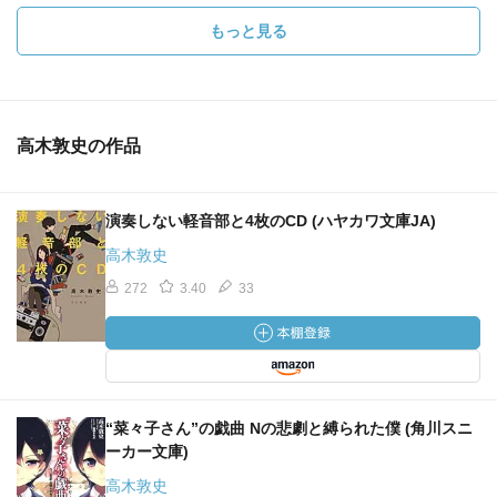
もっと見る
高木敦史の作品
演奏しない軽音部と4枚のCD (ハヤカワ文庫JA)
高木敦史
272
3.40
33
“菜々子さん”の戯曲 Nの悲劇と縛られた僕 (角川スニ
ーカー文庫)
高木敦史