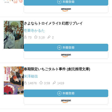
さよならトロイメライ3 幻想リプレイ
壱乗寺かるた
73
3.16
2
春期限定いちごタルト事件 (創元推理文庫)
米澤穂信
14676
3.59
1419