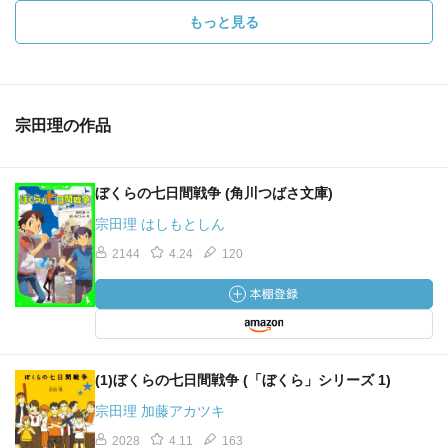
もっと見る
宗田理の作品
ぼくらの七日間戦争 (角川つばさ文庫)
宗田理 はしもとしん
2144
4.24
120
(1)ぼくらの七日間戦争 (「ぼくら」シリーズ 1)
宗田理 加藤アカツキ
2028
4.11
163