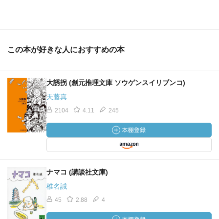
この本が好きな人におすすめの本
大誘拐 (創元推理文庫 ソウゲンスイリブンコ)
天藤真
2104
4.11
245
ナマコ (講談社文庫)
椎名誠
45
2.88
4