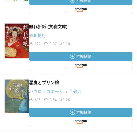
離れ折紙 (文春文庫)
黒川博行
272
3.37
18
悪魔とプリン嬢
パウロ・コエーリョ 旦敬介
185
3.54
26