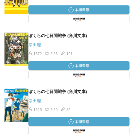
ぼくらの七日間戦争 (角川文庫)
宗田理
1672
3.86
191
ぼくらの七日間戦争 (角川文庫)
宗田理
1615
3.69
85