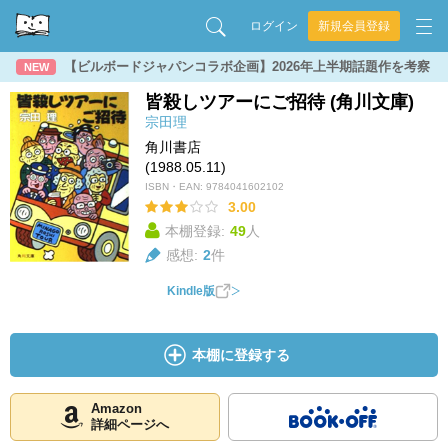
ログイン
新規会員登録
【ビルボードジャパンコラボ企画】2026年上半期話題作を考察
NEW
皆殺しツアーにご招待 (角川文庫)
宗田理
角川書店
(1988.05.11)
ISBN・EAN:
9784041602102
3.00
本棚登録:
49
人
感想:
2
件
Kindle版
本棚に登録する
Amazon
詳細ページへ