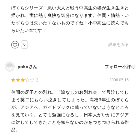
ぼくらシリーズ！悪い大人と戦う中高生の姿が生き生きと
描かれ、実に熱く爽快な気分になります。仲間・情熱・い
たずら心は失いたくないものですね！小中高生に読んでも
らいたい本です！
0
詳細をみる
yokoさん
フォロー不許可
3
2006.05.15
仲間の冴子との別れ。「涙なしのお別れ会」で号泣してし
まう英二にもらい泣きしてしまった。高校3年生のぼくら
が、アジアへ、ガイドブックに載っていないようなところ
を見ていく。とても勉強になるし、日本人がいかにアジア
に対してしてきたことを知らないのかをつきつけられる作
品。