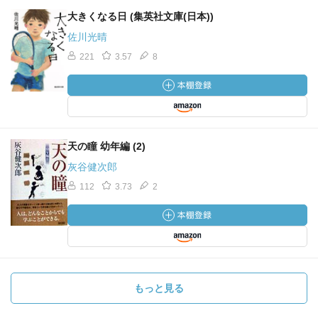
大きくなる日 (集英社文庫(日本))
佐川光晴
221
3.57
8
天の瞳 幼年編 (2)
灰谷健次郎
112
3.73
2
もっと見る