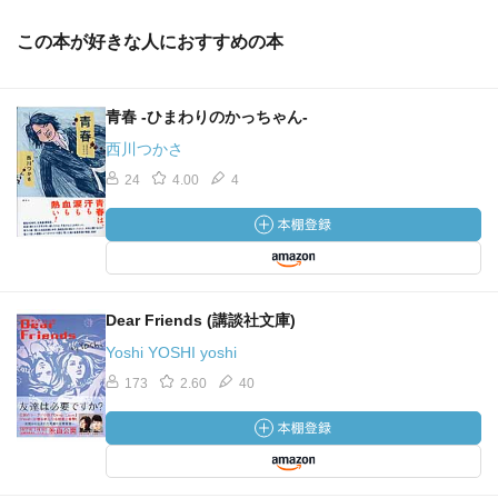
この本が好きな人におすすめの本
青春 -ひまわりのかっちゃん-
西川つかさ
24
4.00
4
Dear Friends (講談社文庫)
Yoshi YOSHI yoshi
173
2.60
40