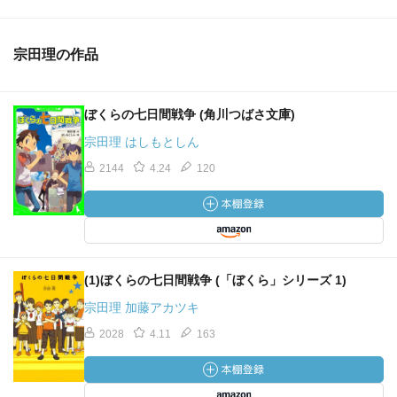
宗田理の作品
ぼくらの七日間戦争 (角川つばさ文庫)
宗田理 はしもとしん
2144
4.24
120
(1)ぼくらの七日間戦争 (「ぼくら」シリーズ 1)
宗田理 加藤アカツキ
2028
4.11
163