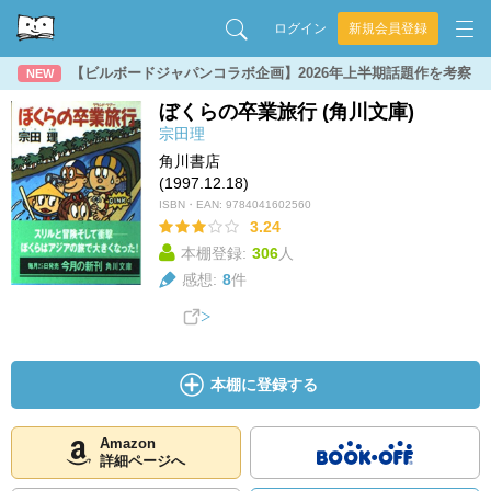
ログイン
新規会員登録
【ビルボードジャパンコラボ企画】2026年上半期話題作を考察
NEW
ぼくらの卒業旅行 (角川文庫)
宗田理
角川書店
(1997.12.18)
ISBN・EAN:
9784041602560
3.24
本棚登録:
306
人
感想:
8
件
本棚に登録する
Amazon
詳細ページへ