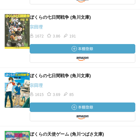
ぼくらの七日間戦争 (角川文庫)
宗田理
1672
3.86
191
ぼくらの七日間戦争 (角川文庫)
宗田理
1615
3.69
85
ぼくらの天使ゲーム (角川つばさ文庫)