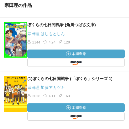
宗田理の作品
ぼくらの七日間戦争 (角川つばさ文庫)
宗田理 はしもとしん
2144
4.24
120
(1)ぼくらの七日間戦争 (「ぼくら」シリーズ 1)
宗田理 加藤アカツキ
2028
4.11
163