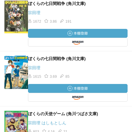
ぼくらの七日間戦争 (角川文庫)
宗田理
1672
3.86
191
ぼくらの七日間戦争 (角川文庫)
宗田理
1615
3.69
85
ぼくらの天使ゲーム (角川つばさ文庫)
宗田理 はしもとしん
803
4.16
21