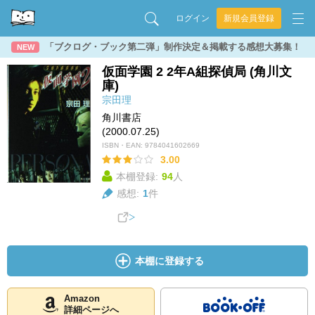
ログイン
新規会員登録
「ブクログ・ブック第二弾」制作決定＆掲載する感想大募集！
NEW
仮面学園 2 2年A組探偵局 (角川文
庫)
宗田理
角川書店
(2000.07.25)
ISBN・EAN:
9784041602669
3.00
本棚登録:
94
人
感想:
1
件
本棚に登録する
Amazon
詳細ページへ