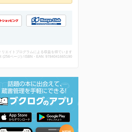
ィリエイトプログラムによる収益を得ています
・本 (256ページ) / ISBN・EAN: 9784041665190