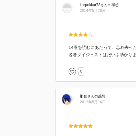
korpokkur78
さん
の感想
2014年5月28日
14巻を読むにあたって、忘れ去っ
各巻ダイジェストはだいぶ助かり
0
那智
さん
の感想
2013年5月14日