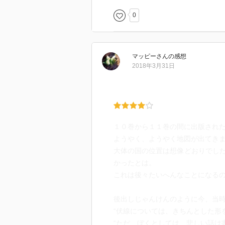
0
マッピー
さん
の感想
2018年3月31日
１０巻から１１巻の間に出版され
ようやく、ようやく地図が出てき
大体の国の位置は想像どおりでし
かったとは。
これは後々たいへんなことになる
後出しじゃんけんのように今、当
“伏線については、きちんとした形
“ただ、ぼくとしては、悲しい話は