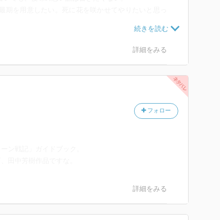
い最期を用意したい。死に花を咲かせてやりたいと思っ
取りかかりますか。
詳細をみる
フォロー
ラーン戦記」ガイドブック。
、田中芳樹作品ですな。
詳細をみる