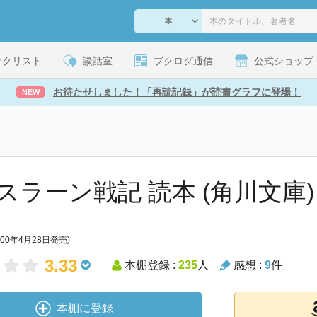
ックリスト
談話室
ブクログ通信
公式ショップ
お待たせしました！「再読記録」が読書グラフに登場！
NEW
スラーン戦記 読本 (角川文庫)
000年4月28日発売)
3.33
本棚登録 :
235
人
感想 :
9
件
本棚に登録