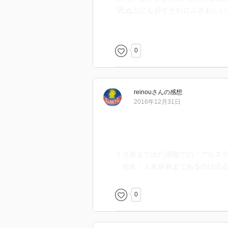
“死ぬ人にも必ずそれにふさわし
ています。”
さて、これらを踏まえて１１巻に
0
reinou
さん
の感想
2016年12月31日
１０巻まで出た段階での「アルス
地名・人名辞典まであるのは流石
0