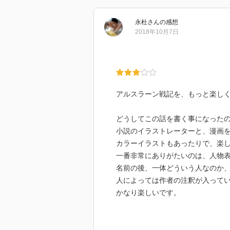
永杜
さん
の感想
2018年10月7日
アルスラーン戦記を、もっと楽し
どうしてこの話を書く事になった
小説のイラストレーターと、漫画
カラーイラストもあったりで、楽
一番非常にありがたいのは、人物
名前の後、一体どういう人なのか
人によっては作者の注釈が入って
かなり楽しいです。
最後には主人公の騎士たる彼の過
お得な感じもします。