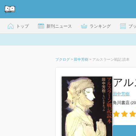
トップ
新刊ニュース
ランキング
ブ
ブクログ
>
田中芳樹
>
アルスラーン戦記 読本
アル
田中芳樹
角川書店
(2