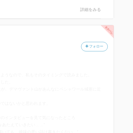
詳細をみる
フォロー
たようなので、私もそのタイミングで読みました。
ました。
たが、デマヴァント山があんなにペシャワール城塞に近
のではないかと思われます。
時のインタビューを見て気になったところ
をあたえていきたい……”
書いても、後味の悪い話は書きたくない。”