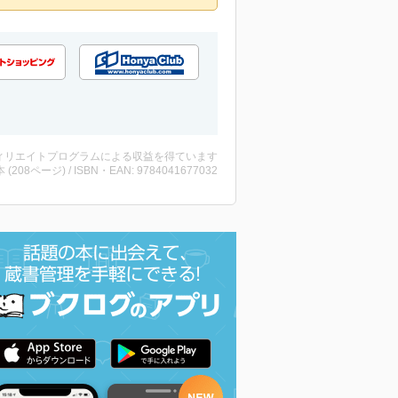
ィリエイトプログラムによる収益を得ています
・本 (208ページ) / ISBN・EAN: 9784041677032