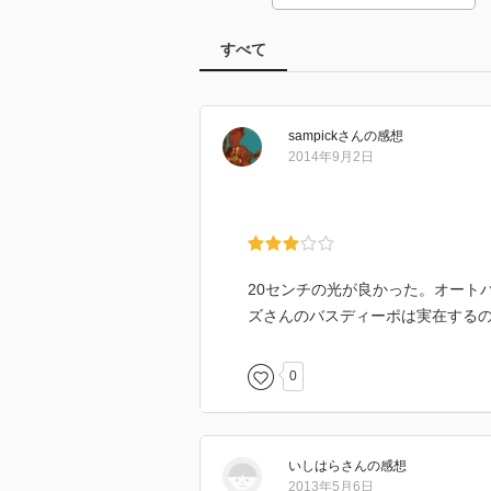
すべて
sampick
さん
の感想
2014年9月2日
20センチの光が良かった。オート
ズさんのバスディーポは実在する
0
いしはら
さん
の感想
2013年5月6日