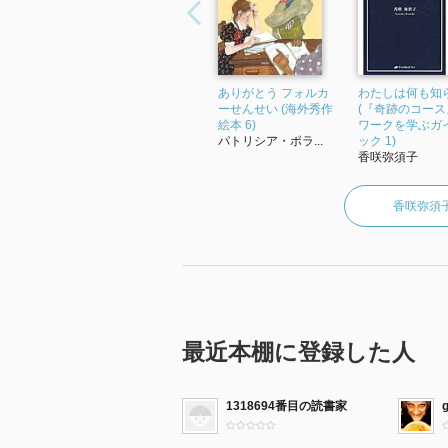
ありがとう フォルカ
わたしは何も知
ーせんせい (海外秀作
(『奇跡のコース
絵本 6)
ワークを学ぶガ
パトリシア・ポラ...
ック 1)
香咲弥須子
香咲弥須
最近本棚に登録した人
1318694番目の読書家