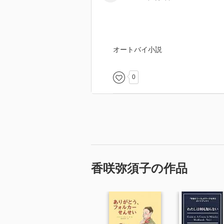
オートバイ小説
0
香咲弥須子の作品