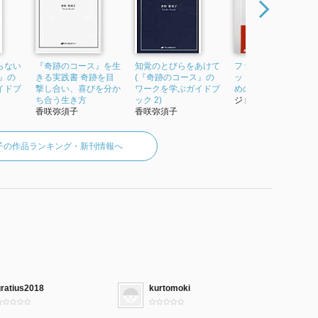
らない
『奇跡のコース』を生
知覚のとびらをあけて
ファミリー・シーク
』の
きる実践書 奇跡を目
(『奇跡のコース』の
ット 傷ついた魂のた
イドブ
撃し合い、喜びを分か
ワークを学ぶガイドブ
めの家族学
ち合う生き方
ック 2)
ジョン・ブラッド...
香咲弥須子
香咲弥須子
子の作品ランキング・新刊情報へ
gratius2018
kurtomoki