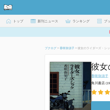
トップ
新刊ニュース
ランキング
ブ
ブクログ
>
香咲弥須子
>
彼女のライダーズ・シッ
彼女
香咲弥須子
角川書店
(1