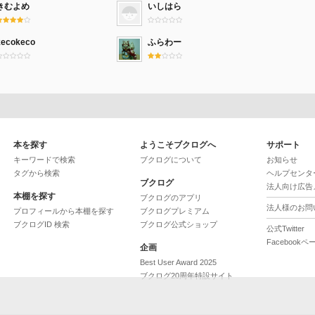
きむよめ
いしはら
kecokeco
ふらわー
本を探す
ようこそブクログへ
サポート
キーワードで検索
ブクログについて
お知らせ
タグから検索
ヘルプセンタ
ブクログ
法人向け広告
本棚を探す
ブクログのアプリ
法人様のお問
プロフィールから本棚を探す
ブクログプレミアム
ブクログID 検索
ブクログ公式ショップ
公式Twitter
Facebookペ
企画
Best User Award 2025
ブクログ20周年特設サイト