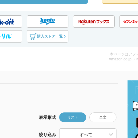
購入ストア一覧
本ページはアフ
Amazon.co.jp 
表示形式
リスト
全文
絞り込み