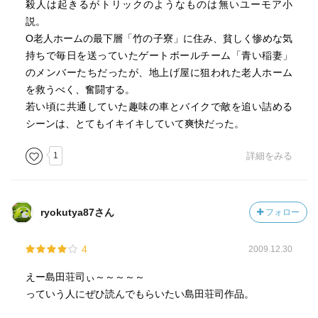
殺人は起きるがトリックのようなものは無いユーモア小
説。
O老人ホームの最下層「竹の子寮」に住み、貧しく惨めな気
持ちで毎日を送っていたゲートボールチーム「青い稲妻」
のメンバーたちだったが、地上げ屋に狙われた老人ホーム
を救うべく、奮闘する。
若い頃に共通していた趣味の車とバイクで敵を追い詰める
シーンは、とてもイキイキしていて爽快だった。
1
詳細をみる
ryokutya87さん
フォロー
4
2009.12.30
えー島田荘司ぃ～～～～～
っていう人にぜひ読んでもらいたい島田荘司作品。