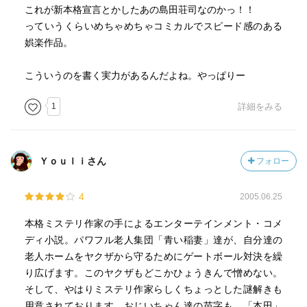
これが新本格宣言とかしたあの島田荘司なのかっ！！
っていうくらいめちゃめちゃコミカルでスピード感のある
娯楽作品。
こういうのを書く実力があるんだよね。やっぱりー
1
詳細をみる
Ｙｏｕｌｉさん
フォロー
4
2005.06.25
本格ミステリ作家の手によるエンターテインメント・コメ
ディ小説。パワフル老人集団「青い稲妻」達が、自分達の
老人ホームをヤクザから守るためにゲートボール対決を繰
り広げます。このヤクザもどこかひょうきんで憎めない。
そして、やはりミステリ作家らしくちょっとした謎解きも
用意されております。おじいちゃん達の苗字も、「本田」