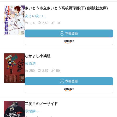
さいとう市立さいとう高校野球部(下) (講談社文庫)
あさのあつこ
114
2.59
10
なかよし小鳩組
荻原浩
250
3.57
59
二度目のノーサイド
堂場瞬一