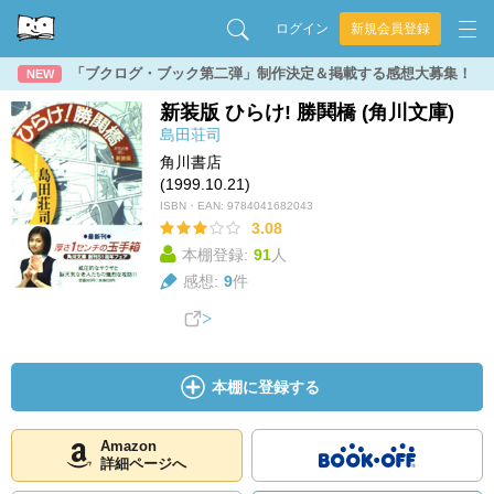
ログイン
新規会員登録
「ブクログ・ブック第二弾」制作決定＆掲載する感想大募集！
NEW
新装版 ひらけ! 勝鬨橋 (角川文庫)
島田荘司
角川書店
(1999.10.21)
ISBN・EAN:
9784041682043
3.08
本棚登録:
91
人
感想:
9
件
本棚に登録する
Amazon
詳細ページへ