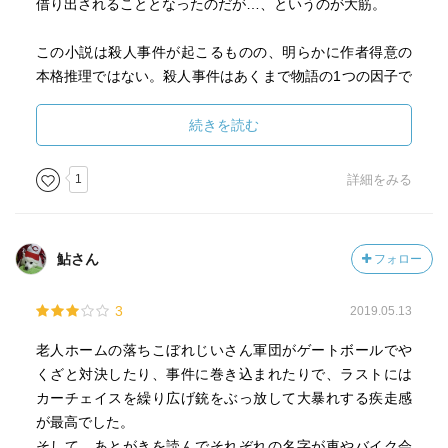
借り出されることとなったのだが…、というのが大筋。
この小説は殺人事件が起こるものの、明らかに作者得意の
本格推理ではない。殺人事件はあくまで物語の1つの因子で
あり、中心ではない。
ここでは「青い稲妻」チームの個性的な面々の日常とホー
続きを読む
ムの存続を賭けたゲートボールの白熱した試合、そしてク
ライマックスで繰り広げられるかつて一流の素人レーサー
1
詳細をみる
だった老人たちの華麗なるカーチェイスが主になってお
り、老人たちの再生と青春の復活がメインテーマなのだ。
鮎さん
フォロー
しかし、島田氏は他の本格推理作家と一線を隔し、無類の
ストーリーテリング振りを発揮する。ゲートボールのルー
3
2019.05.13
ル自体知らない私に手に汗握るゲーム展開を叙述し、しか
もそれらがするすると頭に入っていくのだ。この筆力は只
老人ホームの落ちこぼれじいさん軍団がゲートボールでや
事ではない。
くざと対決したり、事件に巻き込まれたりで、ラストには
またクライマックスのカーチェイスシーンは車好き、特に
カーチェイスを繰り広げ銃をぶっ放して大暴れする疾走感
ポルシェ心酔者である島田氏の独壇場である。
が最高でした。
そして、あとがきを読んでそれぞれの名字が車やバイク会