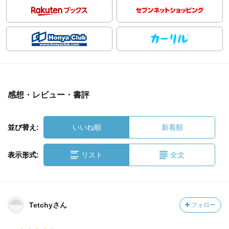
感想・レビュー・書評
並び替え:
いいね順
新着順
表示形式:
リスト
全文
Tetchyさん
フォロー