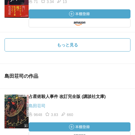
71
3.34
13
もっと見る
島田荘司の作品
占星術殺人事件 改訂完全版 (講談社文庫)
島田荘司
9648
3.83
660