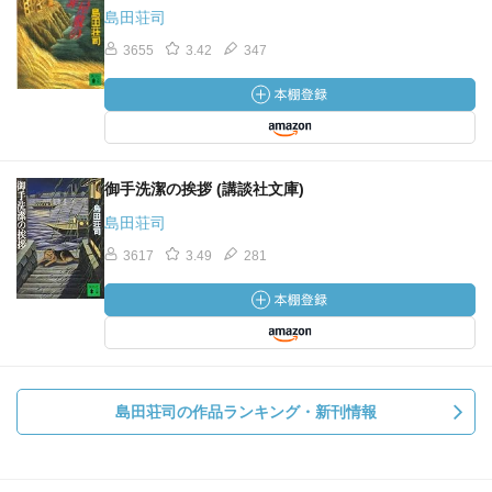
島田荘司
3655
3.42
347
御手洗潔の挨拶 (講談社文庫)
島田荘司
3617
3.49
281
島田荘司の作品ランキング・新刊情報