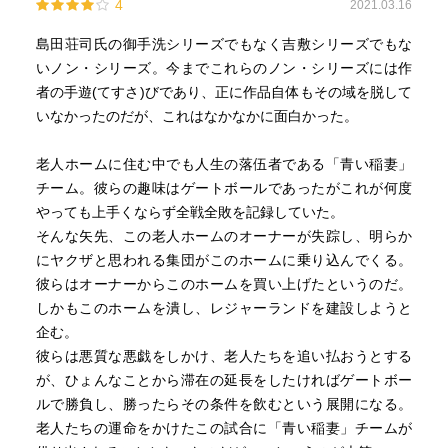
4
2021.03.16
島田荘司氏の御手洗シリーズでもなく吉敷シリーズでもな
いノン・シリーズ。今までこれらのノン・シリーズには作
者の手遊(てすさ)びであり、正に作品自体もその域を脱して
いなかったのだが、これはなかなかに面白かった。
老人ホームに住む中でも人生の落伍者である「青い稲妻」
チーム。彼らの趣味はゲートボールであったがこれが何度
やっても上手くならず全戦全敗を記録していた。
そんな矢先、この老人ホームのオーナーが失踪し、明らか
にヤクザと思われる集団がこのホームに乗り込んでくる。
彼らはオーナーからこのホームを買い上げたというのだ。
しかもこのホームを潰し、レジャーランドを建設しようと
企む。
彼らは悪質な悪戯をしかけ、老人たちを追い払おうとする
が、ひょんなことから滞在の延長をしたければゲートボー
ルで勝負し、勝ったらその条件を飲むという展開になる。
老人たちの運命をかけたこの試合に「青い稲妻」チームが