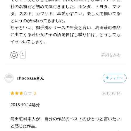
しかしこれらの場面を活き活きとしているのは「青い稲
社の名前だと初めて気付きました。ホンダ、トヨタ、マツ
妻」チームの面々が個性ある人物としてきちんと描かれて
ダ、スズキ、カワサキ…車愛がすごい。楽しんで描いてる
いるのに他ならない。
というのが伝わってきました。
正にこれは意外な掘り出し物である。普段、本を読まない
翔子といい、御手洗シリーズの里美と言い、島田荘司作品
人に薦めたい、そんな作品だ。
に出てくる若い女の子の語尾伸ばし喋りには、どうしても
イラついてしまう。
1
詳細をみる
chocoazaさん
フォロー
3
2013.10.14
2013.10.14処分
島田荘司本人が、自分の作品のベストのひとつと言いたい
と感じた作品。