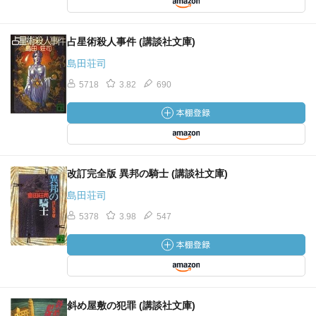
占星術殺人事件 (講談社文庫)
島田荘司
5718
3.82
690
改訂完全版 異邦の騎士 (講談社文庫)
島田荘司
5378
3.98
547
斜め屋敷の犯罪 (講談社文庫)