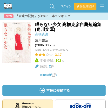
ログイン
新規会員登録
『永遠の記憶』が1位に！本ランキング
NEW
眠らない少女 高橋克彦自薦短編集
(角川文庫)
高橋克彦
角川書店
(2006.08.25)
ISBN・EAN:
9784041704172
3.17
本棚登録:
102
人
感想:
2
件
Kindle版
本棚に登録する
Amazon
詳細ページへ