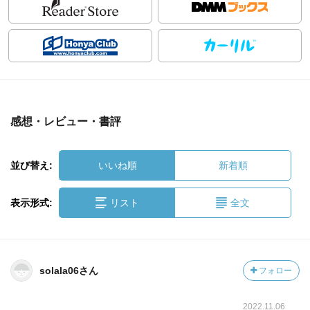
感想・レビュー・書評
並び替え:
いいね順
新着順
表示形式:
リスト
全文
solala06さん
フォロー
2022.11.06