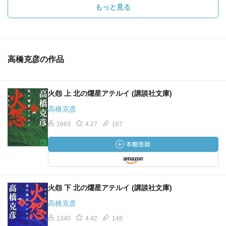
もっと見る
高橋克彦の作品
火怨 上 北の燿星アテルイ (講談社文庫)
高橋克彦
1663
4.27
167
火怨 下 北の燿星アテルイ (講談社文庫)
高橋克彦
1340
4.42
148