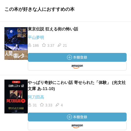
この本が好きな人におすすめの本
東京伝説 狂える街の怖い話
平山夢明
186
3.37
21
やっぱり奇妙にこわい話 寄せられた「体験」 (光文社
文庫 あ-11-10)
阿刀田高
31
3.33
4