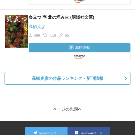
炎立つ 壱 北の埋み火 (講談社文庫)
高橋克彦
966
4.16
95
高橋克彦の作品ランキング・新刊情報
ページの先頭へ
Twitterフォロー
Facebookページ