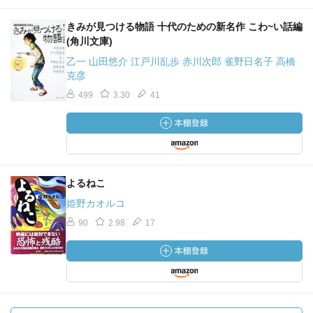
きみが見つける物語 十代のための新名作 こわ~い話編
(角川文庫)
乙一 山田悠介 江戸川乱歩 赤川次郎 雀野日名子 高橋
克彦
499
3.30
41
よるねこ
姫野カオルコ
90
2.98
17