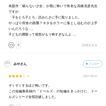
表題作「眠らない少女」が既に怖いで有名な高橋克彦先生
ですが、
「子をとろ子とろ」読みたさに手に取りました。
やっぱり田舎の因襲？ネタをホラーに落とし込むのが上手
いんだろうな…。
子どもの燻製って発想がもう怖すぎなんよ…。
0
詳細をみる
みやさん
フォロー
4
2007.09.07
ぞくぞくするほど怖いです。
この短編集収録の「ドールズ」の短編をきっかけに、ドー
ルズシリーズ全部読破しました。