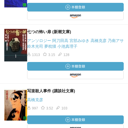
七つの怖い扉 (新潮文庫)
アンソロジー 阿刀田高 宮部みゆき 高橋克彦 乃南アサ
鈴木光司 夢枕獏 小池真理子
1313
3.15
128
写楽殺人事件 (講談社文庫)
高橋克彦
997
3.52
103