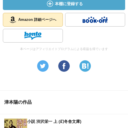
本棚に登録する
から上げていくこと。
そういうことが求められているのは、戦国時代でも今の世
の中でも一緒かもしれないですね。いや、戦国時代はある
Amazon 詳細ページへ
程度大きい規模の人をまとめる人が持っていれば良いスキ
ルだったかもしれないけど、今はドッグイヤー。過去の７
年分の出来事が１年で起こる。
いや、ドッグイヤーじゃなく、シカダーイヤー（蝉の年）
本ページはアフィリエイトプログラムによる収益を得ています
なんて言葉も出てきてる。ドッグイヤーって人生が７倍に
凝縮されるってことでしょ？蝉って７日間、、、さらにど
んどん短くなってきてるってことだと思うけど、そういう
世の中ではもっと多くの、言ってみればほとんど全ての人
に必要なスキルになってくのかもしれないですね。
あと、やっぱり信長がすごいと思ったのは鉄砲の使い方だ
津本陽の作品
ったり、発想の大胆さ。これは新しい技術をどんどん自分
のものとして取り入れるってことになるんだけど、今で言
えば、IT革命、情報革命の中でできることが新しいサービ
小説 渋沢栄一 上 (幻冬舎文庫)
スや製品、コンセプトや考え方が飛躍的に増えていって