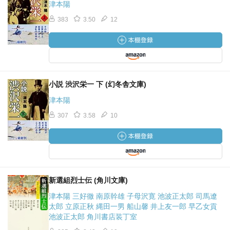
る。今まではわからなかったこと、一部の人にしか知られ
津本陽
てなかったことがどんどん公になってきてる。その波にう
383
3.50
12
まくバランスを取りながら、自分の位置や相手の位置、波
の向かう方向と自分の行きたい方向を考えながら乗ってい
くってのはそういう意識を持っていないとできないことな
のかなと思います。
小説 渋沢栄一 下 (幻冬舎文庫)
いやー、信長って勉強になるなぁ。
津本陽
でも、単に歴史の教科書を読んでもこうは思わない、こう
いうとこまで自分の落としこみはできないと思う。そうい
307
3.58
10
う意味じゃ、この津本陽さんの作品は気づきが多い、「傑
作」って定評のある理由もわかる気もします。1989年の出
版。その頃の俺はこの本をたとえ本屋で見かけていても、
20年後に読むことになるなんて思いもしなかったんだろう
なぁ。。。今から20年後に読む本ってどんな本だろう。
新選組烈士伝 (角川文庫)
津本陽 三好徹 南原幹雄 子母沢寛 池波正太郎 司馬遼
太郎 立原正秋 縄田一男 船山馨 井上友一郎 早乙女貢
池波正太郎 角川書店装丁室