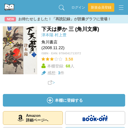
ログイン
新規会員登録
お待たせしました！「再読記録」が読書グラフに登場！
NEW
下天は夢か 三 (角川文庫)
津本陽
村上豊
角川書店
(2008.11.22)
ISBN・EAN:
9784041713372
3.58
本棚登録:
68
人
感想:
3
件
本棚に登録する
Amazon
詳細ページへ