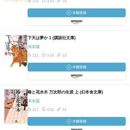
225
3.43
19
下天は夢か 1 (講談社文庫)
津本陽
221
3.26
13
椿と花水木 万次郎の生涯 上 (幻冬舎文庫)
津本陽
217
4.02
21