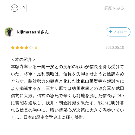
0
詳細をみる
kijimasashiさん
フォロー
4
2010.05.10
＜本の紹介＞
本願寺率いる一向一揆との泥沼の戦いが信長を待ち受けて
いた。将軍・足利義昭は、信長を失脚させようと陰謀をめ
ぐらす。敵対勢力の拠点と化した比叡山延暦寺を焼討ちに
より殲滅するが、三方ケ原では徳川家康との連合軍が武田
信玄に大敗。信玄の急死で辛くも窮地を脱した信長はつい
に義昭を追放し、浅井・朝倉討滅を果たす。戦いに明け暮
れる信長の胸中に、暗い猜疑心が次第に大きく渦巻いてい
く…。日本の歴史文学史上に輝く傑作。
-----