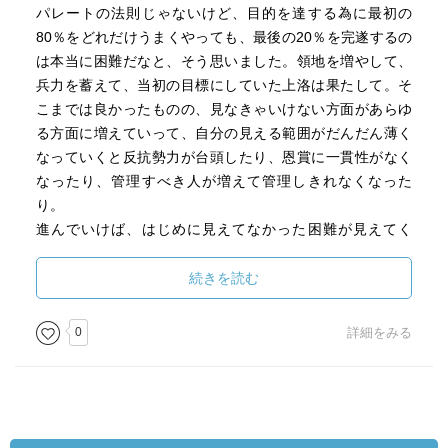
パレートの法則じゃないけど、目的を達する為に最初の
80％をどれだけうまくやっても、最後の20％を完遂するの
は本当に困難だなと、そう思いました。領地を増やして、
兵力を蓄えて、当初の目標にしていた上洛は果たして。そ
こまでは良かったものの、見なきゃいけない方面があらゆ
る方面に増えていって、自分の見える範囲がだんだん薄く
なっていくと反抗勢力が台頭したり、恩賞に一貫性がなく
なったり、管理すべき人が増えて管理しきれなくなった
り。
進んでいけば、はじめに見えてなかった困難が見えてく
る。そこは見えてなかったから準備ができていないんだけ
ど、対応しなきゃいけない。そういった中で、どれだけ柔
続きを読む
軟に早く対応していけるか。そういう意味じゃ、信長が即
断を常にしていたってのは僕らも見習わなきゃいけない姿
0
詳細をみる
勢なんだろなと思います。
先送りしても、毎日出てくる問題が雪だるま式に増えてい
くだけだ。常にもぐら叩きじゃないけど、即断できるよう
に準備しておくことと、実際に即断をしていくこと、そし
て、その即断の精度を時間の経過の中で少しずつでもいい